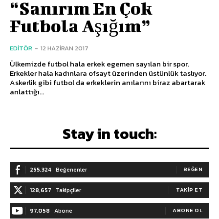
“Sanırım En Çok
Futbola Aşığım”
EDITÖR
-
12 HAZIRAN 2017
Ülkemizde futbol hala erkek egemen sayılan bir spor.
Erkekler hala kadınlara ofsayt üzerinden üstünlük taslıyor.
Askerlik gibi futbol da erkeklerin anılarını biraz abartarak
anlattığı...
Stay in touch:
255,324
Beğenenler
BEĞEN
128,657
Takipçiler
TAKIP ET
97,058
Abone
ABONE OL