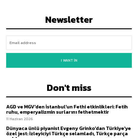
Newsletter
I WANT IN
Don't miss
AGD ve MGV’den İstanbul’un Fethi etkinlikleri: Fetih
ruhu, emperyalizmin surlarını fethetmektir
11 Haziran 2026
Dünyaca ünlü piyanist Evgeny Grinko’dan Türkiye’ye
özel jest: İzleyiciyi Türkçe selamladı, Türkçe parça