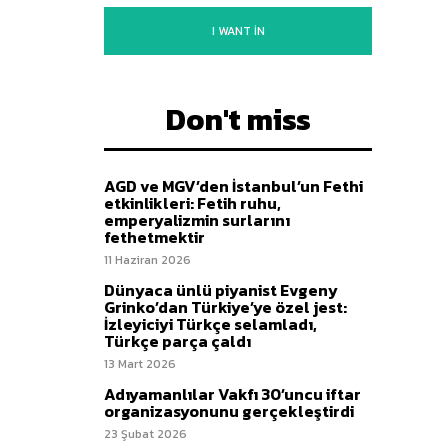
I WANT IN
Don't miss
AGD ve MGV’den İstanbul’un Fethi
etkinlikleri: Fetih ruhu,
emperyalizmin surlarını
fethetmektir
11 Haziran 2026
Dünyaca ünlü piyanist Evgeny
Grinko’dan Türkiye’ye özel jest:
İzleyiciyi Türkçe selamladı,
Türkçe parça çaldı
13 Mart 2026
Adıyamanlılar Vakfı 30’uncu iftar
organizasyonunu gerçekleştirdi
23 Şubat 2026