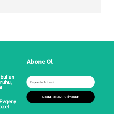
Abone Ol
bul’un
 ruhu,
ı
ABONE OLMAK ISTIYORUM
 Evgeny
özel