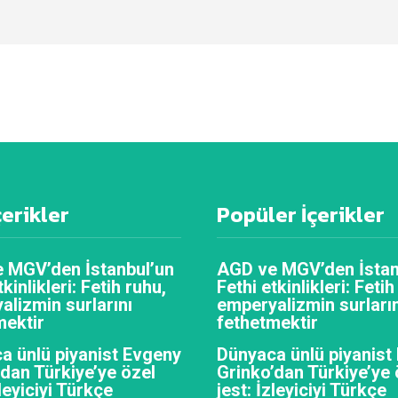
çerikler
Popüler İçerikler
 MGV’den İstanbul’un
AGD ve MGV’den İstan
tkinlikleri: Fetih ruhu,
Fethi etkinlikleri: Fetih
alizmin surlarını
emperyalizmin surların
mektir
fethetmektir
a ünlü piyanist Evgeny
Dünyaca ünlü piyanist
’dan Türkiye’ye özel
Grinko’dan Türkiye’ye 
zleyiciyi Türkçe
jest: İzleyiciyi Türkçe