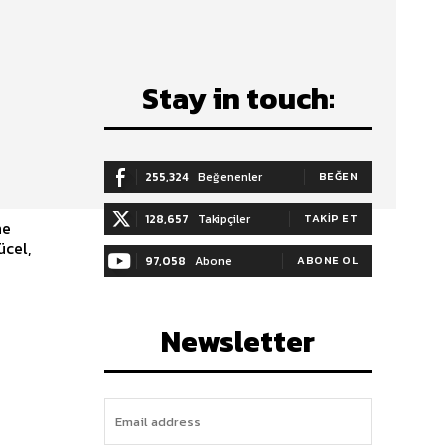
Stay in touch:
255,324
Beğenenler
BEĞEN
128,657
Takipçiler
TAKIP ET
ne
97,058
Abone
ABONE OL
Newsletter