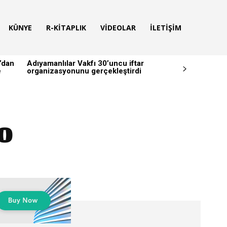
KÜNYE
R-KITAPLIK
VIDEOLAR
İLETIŞIM
’dan
Adıyamanlılar Vakfı 30’uncu iftar
e
organizasyonunu gerçekleştirdi
o