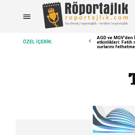
AGD ve MGV’den İ
ÖZEL IÇERIK:
etkinlikleri: Feti
surlarını fethetme