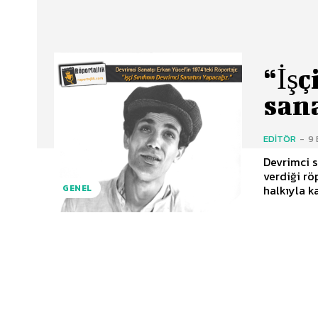
“İşç
sana
EDITÖR
-
9 
Devrimci s
verdiği röportaj: H
halkıyla ka
GENEL