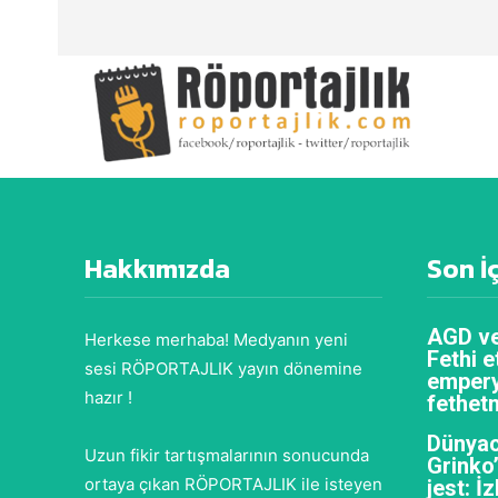
Hakkımızda
Son İ
AGD ve
Herkese merhaba! Medyanın yeni
Fethi e
sesi RÖPORTAJLIK yayın dönemine
empery
hazır !
fethet
Dünyac
Uzun fikir tartışmalarının sonucunda
Grinko
ortaya çıkan RÖPORTAJLIK ile isteyen
jest: İ