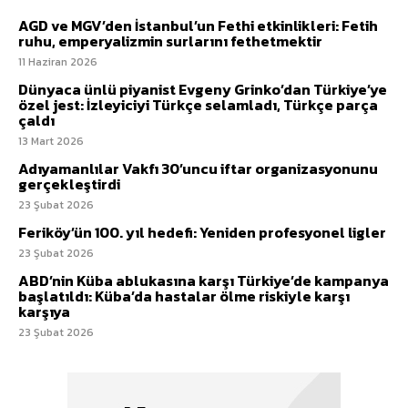
AGD ve MGV’den İstanbul’un Fethi etkinlikleri: Fetih
ruhu, emperyalizmin surlarını fethetmektir
11 Haziran 2026
Dünyaca ünlü piyanist Evgeny Grinko’dan Türkiye’ye
özel jest: İzleyiciyi Türkçe selamladı, Türkçe parça
çaldı
13 Mart 2026
Adıyamanlılar Vakfı 30’uncu iftar organizasyonunu
gerçekleştirdi
23 Şubat 2026
Feriköy’ün 100. yıl hedefi: Yeniden profesyonel ligler
23 Şubat 2026
ABD’nin Küba ablukasına karşı Türkiye’de kampanya
başlatıldı: Küba’da hastalar ölme riskiyle karşı
karşıya
23 Şubat 2026