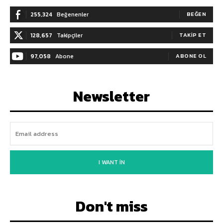
255,324
Beğenenler
BEĞEN
128,657
Takipçiler
TAKIP ET
97,058
Abone
ABONE OL
Newsletter
I WANT IN
Don't miss