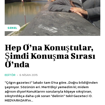
GENEL
Hep O’na Konuştular,
Şimdi Konuşma Sırası
O’nda
EDITÖR
-
6 NISAN 2015
''Çılgın gazeteci'' lakabı tam O'na göre...Doğru bildiğinden
şaşmıyor. Sözünün eri. Mert! Ekşi yemedim ki; midem
ağrısın diyor! Konuklarını sorularıyla köşeye sıkıştıran,
sıkıştırdıkça daha çok soran ''delinin'' teki! Gazeteci O.
MEDYARADAR'ın...