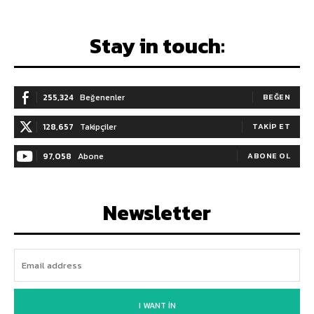
Stay in touch:
255,324
Beğenenler
BEĞEN
128,657
Takipçiler
TAKIP ET
97,058
Abone
ABONE OL
Newsletter
I WANT IN