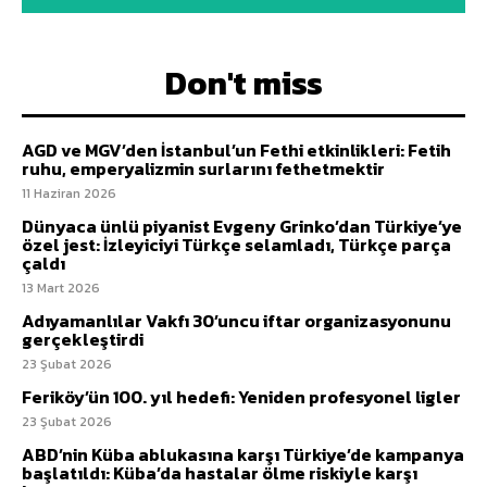
Don't miss
AGD ve MGV’den İstanbul’un Fethi etkinlikleri: Fetih
ruhu, emperyalizmin surlarını fethetmektir
11 Haziran 2026
Dünyaca ünlü piyanist Evgeny Grinko’dan Türkiye’ye
özel jest: İzleyiciyi Türkçe selamladı, Türkçe parça
çaldı
13 Mart 2026
Adıyamanlılar Vakfı 30’uncu iftar organizasyonunu
gerçekleştirdi
23 Şubat 2026
Feriköy’ün 100. yıl hedefi: Yeniden profesyonel ligler
23 Şubat 2026
ABD’nin Küba ablukasına karşı Türkiye’de kampanya
başlatıldı: Küba’da hastalar ölme riskiyle karşı