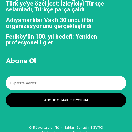
Türkiye’ye özel jest: İzleyiciyi Türkçe
selamladı, Türkçe parça çaldı
Adıyamanlılar Vakfı 30’uncu iftar
organizasyonunu gerçekleştirdi
Feriköy’ün 100. yıl hedefi: Yeniden
profesyonel ligler
Abone Ol
ABONE OLMAK ISTIYORUM
© Röportajlık - Tüm Hakları Saklıdır. |
GYRO