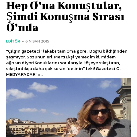
Hep O’na Konuştular,
Şimdi Konuşma Sırası
O’nda
EDITÖR
-
6 NISAN 2015
''Çılgın gazeteci'' lakabı tam O'na göre...Doğru bildiğinden
şaşmıyor. Sözünün eri. Mert! Ekşi yemedim ki; midem
ağrısın diyor! Konuklarını sorularıyla köşeye sıkıştıran,
sıkıştırdıkça daha çok soran ''delinin'' teki! Gazeteci O.
MEDYARADAR'ın...