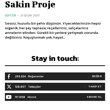
Sakin Proje
EDITÖR
-
21 OCAK 2017
Sessiz, huzurlu bir şehir düşünün. Yiyeceklerinizin hepsi
organik, her şey taptaze, reçelleriniz, salçalarınız
annelerin elinden. Sürekli bir yerlere yetişmek zorunda
değilsiniz. Koşuşturmak yok, hayat...
Stay in touch:
255,324
Beğenenler
BEĞEN
128,657
Takipçiler
TAKIP ET
97,058
Abone
ABONE OL