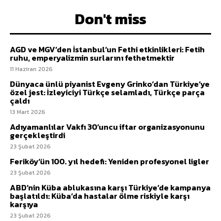
Don't miss
AGD ve MGV’den İstanbul’un Fethi etkinlikleri: Fetih
ruhu, emperyalizmin surlarını fethetmektir
11 Haziran 2026
Dünyaca ünlü piyanist Evgeny Grinko’dan Türkiye’ye
özel jest: İzleyiciyi Türkçe selamladı, Türkçe parça
çaldı
13 Mart 2026
Adıyamanlılar Vakfı 30’uncu iftar organizasyonunu
gerçekleştirdi
23 Şubat 2026
Feriköy’ün 100. yıl hedefi: Yeniden profesyonel ligler
23 Şubat 2026
ABD’nin Küba ablukasına karşı Türkiye’de kampanya
başlatıldı: Küba’da hastalar ölme riskiyle karşı
karşıya
23 Şubat 2026