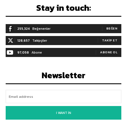
Stay in touch:
255,324
Beğenenler
BEĞEN
128,657
Takipçiler
TAKIP ET
97,058
Abone
ABONE OL
Newsletter
I WANT IN