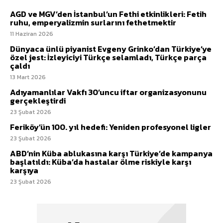
AGD ve MGV’den İstanbul’un Fethi etkinlikleri: Fetih
ruhu, emperyalizmin surlarını fethetmektir
11 Haziran 2026
Dünyaca ünlü piyanist Evgeny Grinko’dan Türkiye’ye
özel jest: İzleyiciyi Türkçe selamladı, Türkçe parça
çaldı
13 Mart 2026
Adıyamanlılar Vakfı 30’uncu iftar organizasyonunu
gerçekleştirdi
23 Şubat 2026
Feriköy’ün 100. yıl hedefi: Yeniden profesyonel ligler
23 Şubat 2026
ABD’nin Küba ablukasına karşı Türkiye’de kampanya
başlatıldı: Küba’da hastalar ölme riskiyle karşı
karşıya
23 Şubat 2026