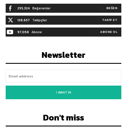
255,324
Beğenenler
BEĞEN
128,657
Takipçiler
TAKIP ET
97,058
Abone
ABONE OL
Newsletter
I WANT IN
Don't miss