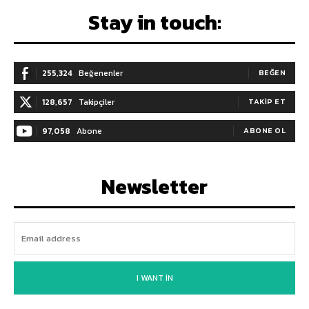
Stay in touch:
255,324
Beğenenler
BEĞEN
128,657
Takipçiler
TAKIP ET
97,058
Abone
ABONE OL
Newsletter
I WANT IN