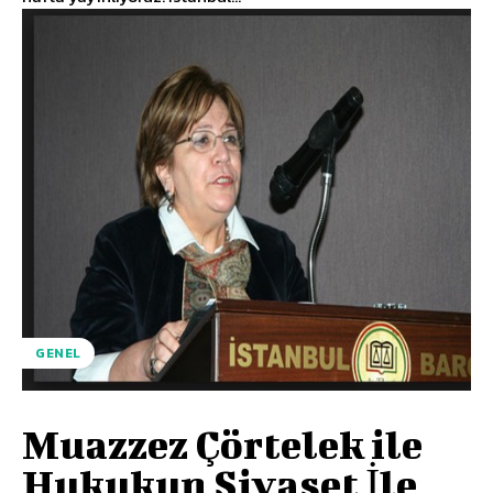
GENEL
Muazzez Çörtelek ile
Hukukun Siyaset İle