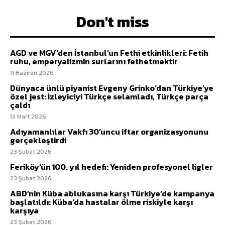
Don't miss
AGD ve MGV’den İstanbul’un Fethi etkinlikleri: Fetih
ruhu, emperyalizmin surlarını fethetmektir
11 Haziran 2026
Dünyaca ünlü piyanist Evgeny Grinko’dan Türkiye’ye
özel jest: İzleyiciyi Türkçe selamladı, Türkçe parça
çaldı
13 Mart 2026
Adıyamanlılar Vakfı 30’uncu iftar organizasyonunu
gerçekleştirdi
23 Şubat 2026
Feriköy’ün 100. yıl hedefi: Yeniden profesyonel ligler
23 Şubat 2026
ABD’nin Küba ablukasına karşı Türkiye’de kampanya
başlatıldı: Küba’da hastalar ölme riskiyle karşı
karşıya
23 Şubat 2026