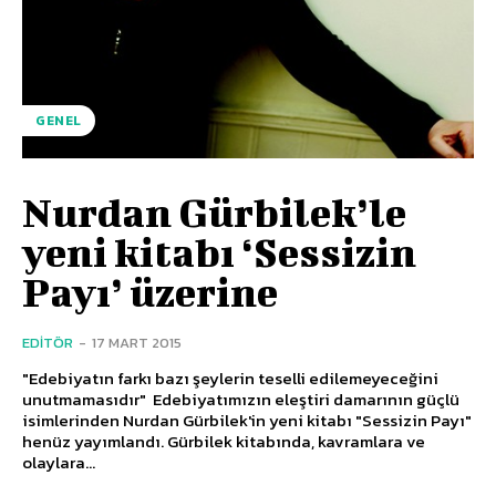
GENEL
Nurdan Gürbilek’le
yeni kitabı ‘Sessizin
Payı’ üzerine
EDITÖR
-
17 MART 2015
"Edebiyatın farkı bazı şeylerin teselli edilemeyeceğini
unutmamasıdır" Edebiyatımızın eleştiri damarının güçlü
isimlerinden Nurdan Gürbilek'in yeni kitabı "Sessizin Payı"
henüz yayımlandı. Gürbilek kitabında, kavramlara ve
olaylara...