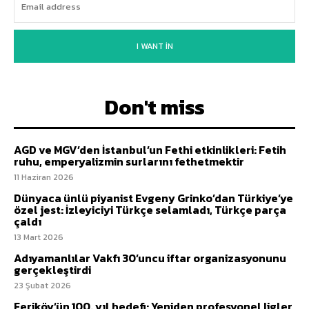
I WANT IN
Don't miss
AGD ve MGV’den İstanbul’un Fethi etkinlikleri: Fetih
ruhu, emperyalizmin surlarını fethetmektir
11 Haziran 2026
Dünyaca ünlü piyanist Evgeny Grinko’dan Türkiye’ye
özel jest: İzleyiciyi Türkçe selamladı, Türkçe parça
çaldı
13 Mart 2026
Adıyamanlılar Vakfı 30’uncu iftar organizasyonunu
gerçekleştirdi
23 Şubat 2026
Feriköy’ün 100. yıl hedefi: Yeniden profesyonel ligler