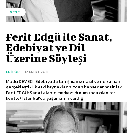
GENEL
Ferit Edgü ile Sanat,
Edebiyat ve Dil
Üzerine Söyleşi
EDITÖR
-
17 MART 2015
Mutlu DEVECİ: Edebiyatla tanışmanız nasıl ve ne zaman
gerçekleşti? İlk etki kaynaklarınızdan bahseder misiniz?
Ferit EDGÜ: Sanat alanın merkezi durumunda olan bir
kentte/ İstanbul’da yaşamanın verdiği...