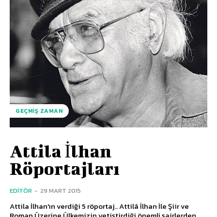
GEÇMIŞ ZAMAN
Attila İlhan
Röportajları
EDITÖR
-
29 MART 2015
Attila İlhan'ın verdiği 5 röportaj.. Attilâ İlhan İle Şiir ve
Roman Üzerine Ülkemizin yetiştirdiği önemli şairlerden