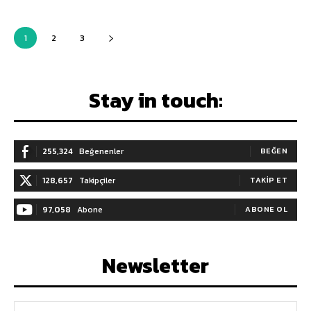
1
2
3
Stay in touch:
255,324
Beğenenler
BEĞEN
128,657
Takipçiler
TAKIP ET
97,058
Abone
ABONE OL
Newsletter