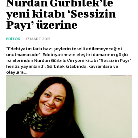
Nurdan Gürbilek’le
yeni kitabı ‘Sessizin
Payı’ üzerine
EDITÖR
-
17 MART 2015
"Edebiyatın farkı bazı şeylerin teselli edilemeyeceğini
unutmamasıdır" Edebiyatımızın eleştiri damarının güçlü
isimlerinden Nurdan Gürbilek'in yeni kitabı "Sessizin Payı"
henüz yayımlandı. Gürbilek kitabında, kavramlara ve
olaylara...