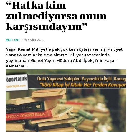
“Halka kim
zulmediyorsa onun
karşısındayım”
EDITÖR
-
6 EKIM 2017
Yaşar Kemal, Milliyet’e pek çok kez söyleşi vermiş, Milliyet
Sanat’a yazılar kaleme almıştı. Millyet gazetesinde
yayınlanan, Genel Yayın Müdürü Abdi İpekçi’nin Yaşar
Kemal ile...