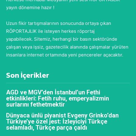
yayın dönemine hazır !
Uzun fikir tartışmalarının sonucunda ortaya çıkan
RÖPORTAJLIK ile isteyen herkes röportaj
yapabilecek. Sitemiz, herhangi bir basın sektöründe
çalışan veya işsiz, gazetecilik alanında çalışmalar yürüten
insanlara internet ortamında yeni pencereler açacaktır.
Son İçerikler
AGD ve MGV’den İstanbul’un Fethi
etkinlikleri: Fetih ruhu, emperyalizmin
surlarını fethetmektir
Dünyaca ünlü piyanist Evgeny Grinko’dan
Türkiye’ye özel jest: İzleyiciyi Türkçe
selamladı, Türkçe parça çaldı