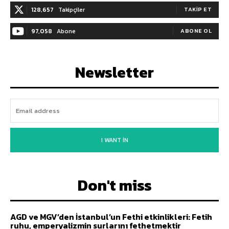
128,657
Takipçiler
TAKIP ET
97,058
Abone
ABONE OL
Newsletter
I WANT IN
Don't miss
AGD ve MGV’den İstanbul’un Fethi etkinlikleri: Fetih
ruhu, emperyalizmin surlarını fethetmektir