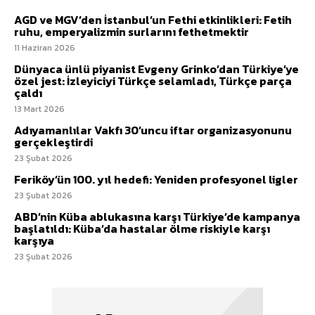
AGD ve MGV’den İstanbul’un Fethi etkinlikleri: Fetih
ruhu, emperyalizmin surlarını fethetmektir
11 Haziran 2026
Dünyaca ünlü piyanist Evgeny Grinko’dan Türkiye’ye
özel jest: İzleyiciyi Türkçe selamladı, Türkçe parça
çaldı
13 Mart 2026
Adıyamanlılar Vakfı 30’uncu iftar organizasyonunu
gerçekleştirdi
23 Şubat 2026
Feriköy’ün 100. yıl hedefi: Yeniden profesyonel ligler
23 Şubat 2026
ABD’nin Küba ablukasına karşı Türkiye’de kampanya
başlatıldı: Küba’da hastalar ölme riskiyle karşı
karşıya
23 Şubat 2026