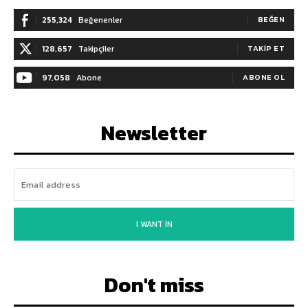
255,324
Beğenenler
BEĞEN
128,657
Takipçiler
TAKIP ET
97,058
Abone
ABONE OL
Newsletter
I WANT IN
Don't miss