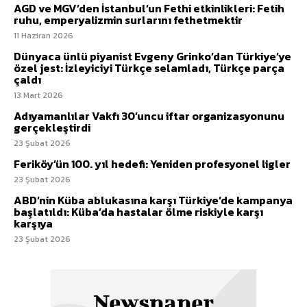
AGD ve MGV’den İstanbul’un Fethi etkinlikleri: Fetih
ruhu, emperyalizmin surlarını fethetmektir
11 Haziran 2026
Dünyaca ünlü piyanist Evgeny Grinko’dan Türkiye’ye
özel jest: İzleyiciyi Türkçe selamladı, Türkçe parça
çaldı
13 Mart 2026
Adıyamanlılar Vakfı 30’uncu iftar organizasyonunu
gerçekleştirdi
23 Şubat 2026
Feriköy’ün 100. yıl hedefi: Yeniden profesyonel ligler
23 Şubat 2026
ABD’nin Küba ablukasına karşı Türkiye’de kampanya
başlatıldı: Küba’da hastalar ölme riskiyle karşı
karşıya
23 Şubat 2026