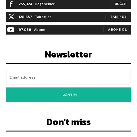
255,324
Beğenenler
BEĞEN
128,657
Takipçiler
TAKIP ET
97,058
Abone
ABONE OL
Newsletter
I WANT IN
Don't miss