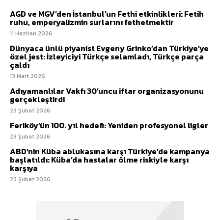
AGD ve MGV’den İstanbul’un Fethi etkinlikleri: Fetih
ruhu, emperyalizmin surlarını fethetmektir
11 Haziran 2026
Dünyaca ünlü piyanist Evgeny Grinko’dan Türkiye’ye
özel jest: İzleyiciyi Türkçe selamladı, Türkçe parça
çaldı
13 Mart 2026
Adıyamanlılar Vakfı 30’uncu iftar organizasyonunu
gerçekleştirdi
23 Şubat 2026
Feriköy’ün 100. yıl hedefi: Yeniden profesyonel ligler
23 Şubat 2026
ABD’nin Küba ablukasına karşı Türkiye’de kampanya
başlatıldı: Küba’da hastalar ölme riskiyle karşı
karşıya
23 Şubat 2026