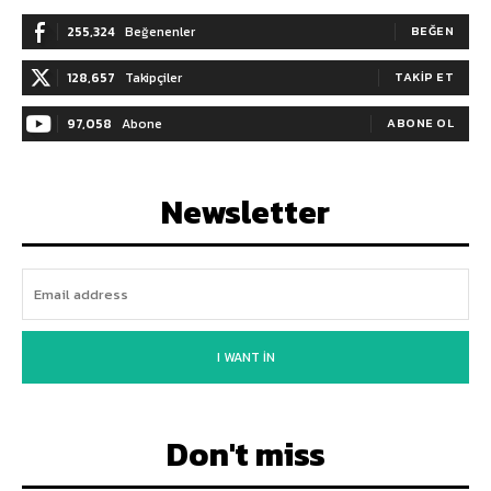
255,324
Beğenenler
BEĞEN
128,657
Takipçiler
TAKIP ET
97,058
Abone
ABONE OL
Newsletter
I WANT IN
Don't miss