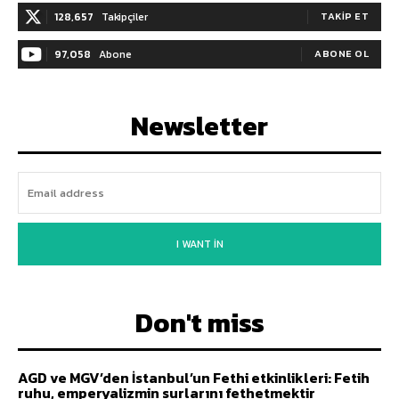
128,657
Takipçiler
TAKIP ET
97,058
Abone
ABONE OL
Newsletter
I WANT IN
Don't miss
AGD ve MGV’den İstanbul’un Fethi etkinlikleri: Fetih
ruhu, emperyalizmin surlarını fethetmektir