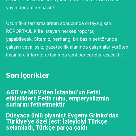
yayın dönemine hazır !
Uzun fikir tartışmalarının sonucunda ortaya çıkan
RÖPORTAJLIK ile isteyen herkes röportaj
yapabilecek. Sitemiz, herhangi bir basın sektöründe
çalışan veya işsiz, gazetecilik alanında çalışmalar yürüten
insanlara internet ortamında yeni pencereler açacaktır.
Son İçerikler
AGD ve MGV’den İstanbul’un Fethi
etkinlikleri: Fetih ruhu, emperyalizmin
surlarını fethetmektir
Dünyaca ünlü piyanist Evgeny Grinko’dan
Türkiye’ye özel jest: İzleyiciyi Türkçe
selamladı, Türkçe parça çaldı