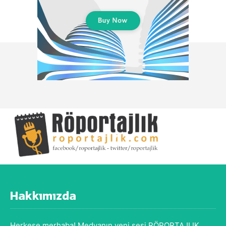
Hakkımızda
Herkese merhaba! Medyanın yeni sesi RÖPORTAJLIK