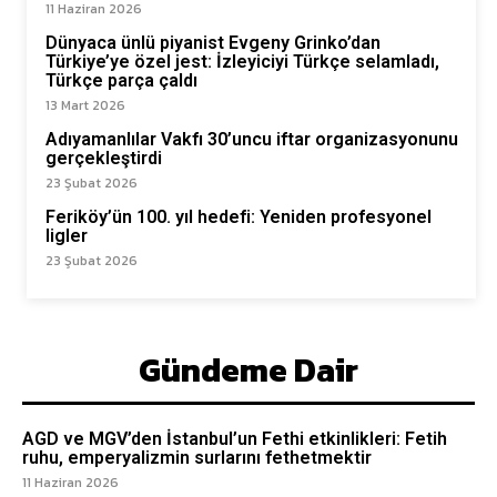
11 Haziran 2026
Dünyaca ünlü piyanist Evgeny Grinko’dan
Türkiye’ye özel jest: İzleyiciyi Türkçe selamladı,
Türkçe parça çaldı
13 Mart 2026
Adıyamanlılar Vakfı 30’uncu iftar organizasyonunu
gerçekleştirdi
23 Şubat 2026
Feriköy’ün 100. yıl hedefi: Yeniden profesyonel
ligler
23 Şubat 2026
Gündeme Dair
AGD ve MGV’den İstanbul’un Fethi etkinlikleri: Fetih
ruhu, emperyalizmin surlarını fethetmektir
11 Haziran 2026