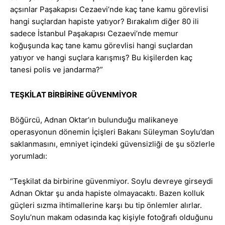
açsınlar Paşakapısı Cezaevi’nde kaç tane kamu görevlisi
hangi suçlardan hapiste yatıyor? Bırakalım diğer 80 ili
sadece İstanbul Paşakapısı Cezaevi’nde memur
koğuşunda kaç tane kamu görevlisi hangi suçlardan
yatıyor ve hangi suçlara karışmış? Bu kişilerden kaç
tanesi polis ve jandarma?”
TEŞKİLAT BİRBİRİNE GÜVENMİYOR
Böğürcü, Adnan Oktar’ın bulunduğu malikaneye
operasyonun dönemin İçişleri Bakanı Süleyman Soylu’dan
saklanmasını, emniyet içindeki güvensizliği de şu sözlerle
yorumladı:
“Teşkilat da birbirine güvenmiyor. Soylu devreye girseydi
Adnan Oktar şu anda hapiste olmayacaktı. Bazen kolluk
güçleri sızma ihtimallerine karşı bu tip önlemler alırlar.
Soylu’nun makam odasında kaç kişiyle fotoğrafı olduğunu