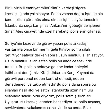
Bir ilinizin il emniyet müdürünün kardeşi sigara
kaçakçılığında yakalanıyor. Eee o zaman doğru işte üç bin
tane polisin çürümüş elma olması işte altı yüz tanesinin
İstanbul’da suça karışması Ankara’nın göbeğinde işlenen
Sinan Ateş cinayetinde özel hareketçi polislerin çıkması.
Suriye’nin kuzeyinde görev yapan polis arkadaşı
vasıtasıyla önce bir mermi getirttiriyor sonra silah
getirtiyor satıyor derken sonra uzun namlulu silah satıyor.
Uzun namlulu silah satan polis şu anda cezaevinde
tutuklu. Bu polis o noktaya gelene kadar önleyici
istihbarat dediğimiz İKK (İstihbarata Karşı Koyma) da
görevli personel neden kontrol etmedi, neden
denetlemedi ve takip etmedi? Bu polis daha sonra bu
silahları nasıl aldı ve sattı? İstanbul’da uzun namlulu
silahlarla saldırı oldu diyoruz, polis satmış silahları.
Uyuşturucu kaçakçılarından bahsediyoruz, polis taşımış,
sevkiyatında yakalanmış cezaevinde şu anda. Bize