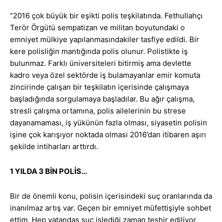
“2016 çok büyük bir eşikti polis teşkilatında. Fethullahçı
Terör Örgütü sempatizan ve militan boyutundaki o
emniyet mülkiye yapılanmasındakiler tasfiye edildi. Bir
kere polisliğin mantığında polis olunur. Polistikte iş
bulunmaz. Farklı üniversiteleri bitirmiş ama devlette
kadro veya özel sektörde iş bulamayanlar emir komuta
zincirinde çalışan bir teşkilatın içerisinde çalışmaya
başladığında sorgulamaya başladılar. Bu ağır çalışma,
stresli çalışma ortamına, polis ailelerinin bu strese
dayanamaması, iş yükünün fazla olması, siyasetin polisin
işine çok karışıyor noktada olması 2016’dan itibaren aşırı
şekilde intiharları arttırdı.
1 YILDA 3 BİN POLİS…
Bir de önemli konu, polisin içerisindeki suç oranlarında da
inanılmaz artış var. Geçen bir emniyet müfettişiyle sohbet
ettim. Hep vatandaş suç işlediği zaman teşhir ediliyor,