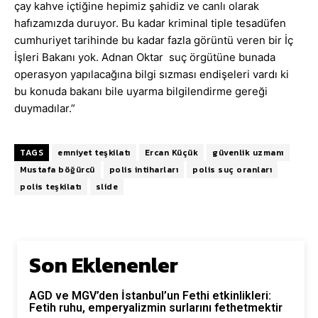
çay kahve içtiğine hepimiz şahidiz ve canlı olarak
hafızamızda duruyor. Bu kadar kriminal tiple tesadüfen
cumhuriyet tarihinde bu kadar fazla görüntü veren bir İç
İşleri Bakanı yok. Adnan Oktar suç örgütüne bunada
operasyon yapılacağına bilgi sızması endişeleri vardı ki
bu konuda bakanı bile uyarma bilgilendirme gereği
duymadılar.”
TAGS
emniyet teşkilatı
Ercan Küçük
güvenlik uzmanı
Mustafa böğürcü
polis intiharları
polis suç oranları
polis teşkilatı
slide
Son Eklenenler
AGD ve MGV’den İstanbul’un Fethi etkinlikleri:
Fetih ruhu, emperyalizmin surlarını fethetmektir