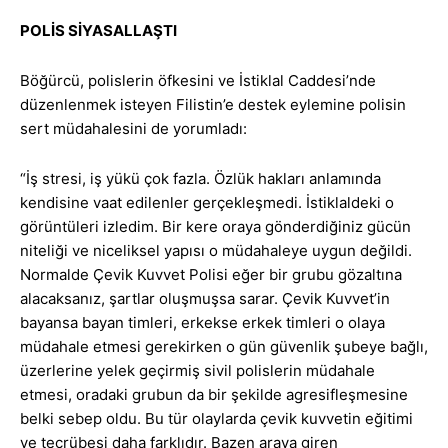
POLİS SİYASALLAŞTI
Böğürcü, polislerin öfkesini ve İstiklal Caddesi’nde
düzenlenmek isteyen Filistin’e destek eylemine polisin
sert müdahalesini de yorumladı:
“İş stresi, iş yükü çok fazla. Özlük hakları anlamında
kendisine vaat edilenler gerçekleşmedi. İstiklaldeki o
görüntüleri izledim. Bir kere oraya gönderdiğiniz gücün
niteliği ve niceliksel yapısı o müdahaleye uygun değildi.
Normalde Çevik Kuvvet Polisi eğer bir grubu gözaltına
alacaksanız, şartlar oluşmuşsa sarar. Çevik Kuvvet’in
bayansa bayan timleri, erkekse erkek timleri o olaya
müdahale etmesi gerekirken o gün güvenlik şubeye bağlı,
üzerlerine yelek geçirmiş sivil polislerin müdahale
etmesi, oradaki grubun da bir şekilde agresifleşmesine
belki sebep oldu. Bu tür olaylarda çevik kuvvetin eğitimi
ve tecrübesi daha farklıdır. Bazen araya giren