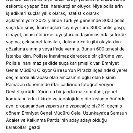
eskortluk yapan özel hareketçiler oluyor. Niye polislerin
işledikleri suçlar yıllık olarak, istatistik olarak
açıklanmıyor? 2023 yılında Türkiye genelinde 3000 polis
suça karışmış. İdari suçları saymıyorum. 3000 polis gasp,
cinayet, adam öldürme, uyuşturucu taşınmasında şoförlük
yapma, çek senet tahsilatı, dolandırıcılık gibi olaylardan
gözaltına alınmış veya ifade vermiş. Bunun 600 tanesi de
İstanbul’dan. Poliste inanılmaz derecede bir çürüme var.
Polisle inanılmaz şekilde suça karışmışlık var. Emniyet
Genel Müdürü Çıkıyor Giresun’un Piraziz ilçesindeki yerel
seçimlerde akrabası olan amcasının oğlu olan kişinin
Ramazan döneminde iftar çadırında fotoğraf veriyor.
Devlet çürüdü. Yarın da bir jandarma komutanı, genel
komutanı farklı fikirde ve ideolojide gidip kışlanın önünde
aynı propagandayı yaparsa ne yapacağız biz? Ki geçmiş
dönem Emniyet Genel Müdürü Celal Uzunkaya’da Samsun
Adalet ve Kalkınma Partisi’nin aday adayı olduğu
karakolları gezdi.