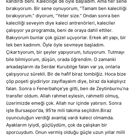
kandırdı beni. Kaleciliğe de öyle başladım. Ama her sene
bırakıyorum. Bir sene oynuyorum, “Tamam ben kaleciliği
bırakıyorum.” diyorum, “Yeter size.” Ondan sonra ben
kaleciliği seveyim diye kaleci antrenörleri, kaleciler
çalışıyor ya programda, beni de oraya dahil ettiler.
Bakıyorum bunlar çok güzel uçuyorlar. Erkek alt yapı, bir
tek ben kadınım. Öyle öyle sevmeye başladım.
Çıkartıyorum, bir şeyler yapıyorum, tutuyorum. Tutmayı
bile bilmiyorum, düşün, orada öğrendim. O zamanki
arkadaşlarım da Serdar Kurubilge falan var ya, onlarla
çalışıyoruz sürekli. Bir de hafif biraz tombiğiz. Hoca bize
çöp poşeti giydiriyor zayıflayalım diye, biraz da kalıplıyız
falan. Sonra o Fenerbahçe’ye gitti, ben de Zeytinburnu’na
transfer oldum. Allah rahmet eylesin, rahmetli olmuş,
üzerimizde emeği çok. Allah nur içinde yatırsın. Sonra
işte Bursaspor’da, 95’te mili takıma seçildim.Biraz
oyunculuğun verdiği avantaj vardı kaleci olmamda.
Ayaklarım iyiydi, güçlüydüm, çok da çalışkan bir
sporcuydum. Onun vermiş olduğu güçle uzun yıllar milli