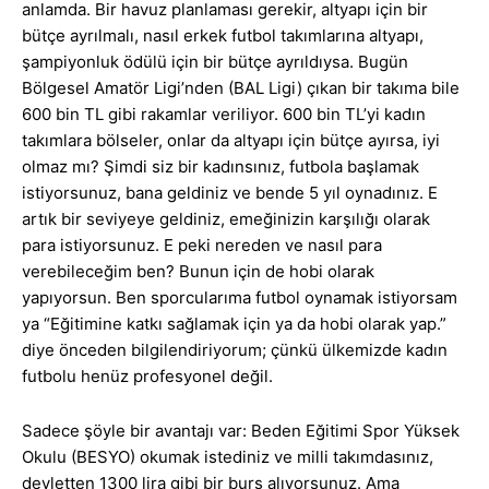
anlamda. Bir havuz planlaması gerekir, altyapı için bir
bütçe ayrılmalı, nasıl erkek futbol takımlarına altyapı,
şampiyonluk ödülü için bir bütçe ayrıldıysa. Bugün
Bölgesel Amatör Ligi’nden (BAL Ligi) çıkan bir takıma bile
600 bin TL gibi rakamlar veriliyor. 600 bin TL’yi kadın
takımlara bölseler, onlar da altyapı için bütçe ayırsa, iyi
olmaz mı? Şimdi siz bir kadınsınız, futbola başlamak
istiyorsunuz, bana geldiniz ve bende 5 yıl oynadınız. E
artık bir seviyeye geldiniz, emeğinizin karşılığı olarak
para istiyorsunuz. E peki nereden ve nasıl para
verebileceğim ben? Bunun için de hobi olarak
yapıyorsun. Ben sporcularıma futbol oynamak istiyorsam
ya “Eğitimine katkı sağlamak için ya da hobi olarak yap.”
diye önceden bilgilendiriyorum; çünkü ülkemizde kadın
futbolu henüz profesyonel değil.
Sadece şöyle bir avantajı var: Beden Eğitimi Spor Yüksek
Okulu (BESYO) okumak istediniz ve milli takımdasınız,
devletten 1300 lira gibi bir burs alıyorsunuz. Ama