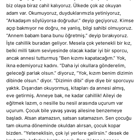
biz olaya biraz cahil kalıyoruz. Ülkede çok az okuyan
adam var. Okumuyoruz, duyduklarımızla yetiniyoruz,
“Arkadaşım söylüyorsa doğrudur.” deyip geçiyoruz. Kimse
açıp bakmıyor ne doğru, ne yanlış, bilgi sahibi olmuyoruz.
“Annem babam bana bunu öğretmiş.” deyip bırakıyoruz.
İşte cahillik buradan geliyor. Mesela çok yetenekli bir kız,
belki milli takım seviyesinde olacak kadar iyi bir sporcu,
ancak annesi tutturmuş “Ben kızımı kapatacağım.” Yok,
ikna edemiyoruz kadını. “Daha iyi okullara gönderelim,
geleceği parlak olsun.” diyoruz, “Yok, kızım benim dizimin
dibinde olsun.” diyor. “Dizimin dibi” diye diye bir sporcuyu
yaktık. Dışarıdan okuyormuş, kitapları da annesi almış,
eve getirmiş. Anneye bak, ne kadar cahillik! Aileyi de
eğitmek lazım, o nesille bu nesil arasında uçurum var
uçurum. Çocuk bile yavaş yavaş ailesine benzemeye
başladı. Atsan atamazsın, satsan satamazsın. Sen çocuğu
tam okuma döneminde okuldan alırsan, çocuk kopar
bizden. “Yeteneklisin, çok iyi yerlere gelirsin.” desek de