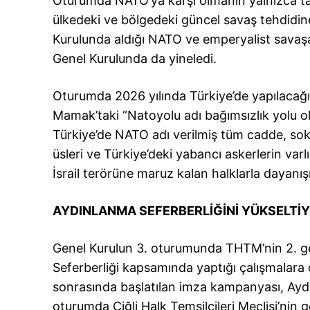
Oturumda NATO’ya karşı olmanın yalnızca tar
ülkedeki ve bölgedeki güncel savaş tehdidine 
Kurulunda aldığı NATO ve emperyalist savaşa 
Genel Kurulunda da yineledi.
Oturumda 2026 yılında Türkiye’de yapılacağ
Mamak’taki “Natoyolu adı bağımsızlık yolu ol
Türkiye’de NATO adı verilmiş tüm cadde, soka
üsleri ve Türkiye’deki yabancı askerlerin varlı
İsrail terörüne maruz kalan halklarla dayanışm
AYDINLANMA SEFERBERLİĞİNİ YÜKSELTİ
Genel Kurulun 3. oturumunda THTM’nin 2. gen
Seferberliği kapsamında yaptığı çalışmalara d
sonrasında başlatılan imza kampanyası, Aydı
oturumda Çiğli Halk Temsilcileri Meclisi’nin g