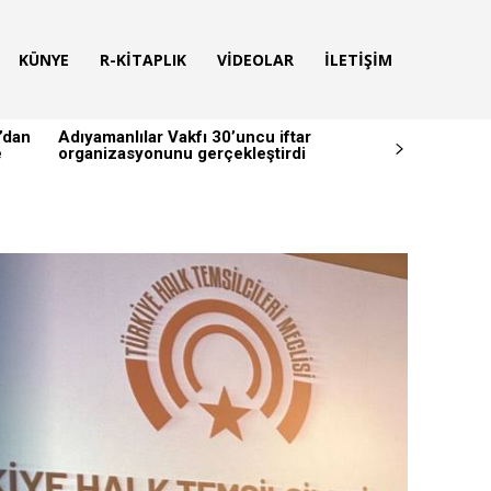
KÜNYE
R-KITAPLIK
VIDEOLAR
İLETIŞIM
’dan
Adıyamanlılar Vakfı 30’uncu iftar
e
organizasyonunu gerçekleştirdi