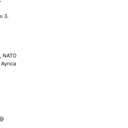
k
ı 3.
e, NATO
. Ayrıca
e
ğı