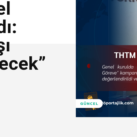
el
dı:
şı
ecek”
GÜNCEL