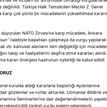
ihsel ve vicdanı bir sorumluluk olmadığı vurgulanara
değinildi. Türkiye Halk Temsilcileri Meclisi 2. Genel
karşı çok yönlü bir mücadelenin yükseltilmesi kararın
ı duyurulan NATO Zirvesi’ne karşı mücadele, Ankara
sun” talebiyle başlatılan çalışmaya da vurgu yapılarak
k vb. kamusal alanların isim değişikliği için mücadel
ğını takip ve faaliyetlerini deşifre etme kararları alındı
a kararı önergesi hazirunun oybirliği ile kabul edildi.
YORUZ
el kurulda aldığı kararlarla başlattığı Aydınlanma
air gözlemler ve notlar aktarıldı. Uzmanlar Bildirisi v
nlanma Seminerleri’ne dair değerlendirmelerin yapıldı
erçekleştirdiği tarikat yurdu eylemi selamlandı.