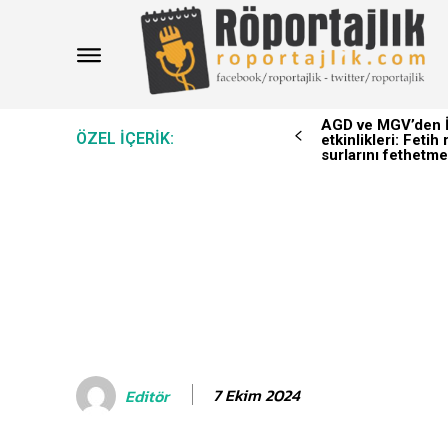
AGD ve MGV’den İ
ÖZEL IÇERIK:
etkinlikleri: Feti
surlarını fethetme
7 Ekim 2024
Editör