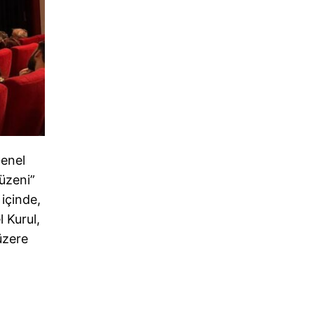
Genel
üzeni”
içinde,
l Kurul,
üzere