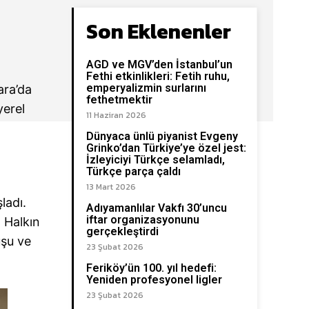
Son Eklenenler
AGD ve MGV’den İstanbul’un
Fethi etkinlikleri: Fetih ruhu,
emperyalizmin surlarını
ara’da
fethetmektir
yerel
11 Haziran 2026
Dünyaca ünlü piyanist Evgeny
Grinko’dan Türkiye’ye özel jest:
İzleyiciyi Türkçe selamladı,
Türkçe parça çaldı
13 Mart 2026
ladı.
Adıyamanlılar Vakfı 30’uncu
iftar organizasyonunu
 Halkın
gerçekleştirdi
uşu ve
23 Şubat 2026
Feriköy’ün 100. yıl hedefi:
Yeniden profesyonel ligler
23 Şubat 2026