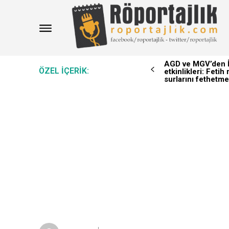
AGD ve MGV’den İ
ÖZEL IÇERIK:
etkinlikleri: Feti
surlarını fethetme