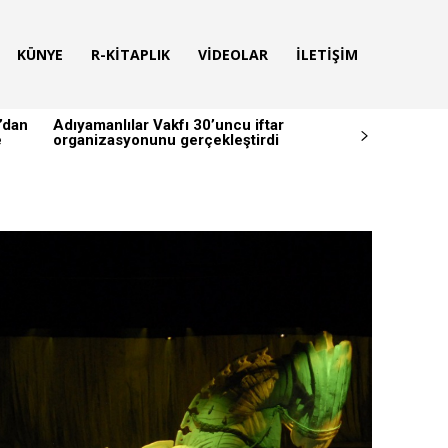
KÜNYE
R-KITAPLIK
VIDEOLAR
İLETIŞIM
’dan
Adıyamanlılar Vakfı 30’uncu iftar
e
organizasyonunu gerçekleştirdi