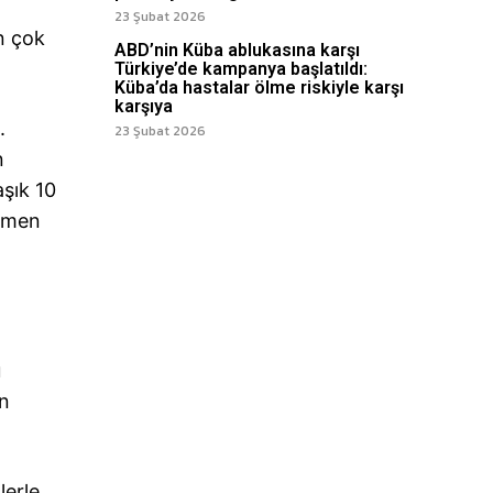
23 Şubat 2026
n çok
ABD’nin Küba ablukasına karşı
Türkiye’de kampanya başlatıldı:
Küba’da hastalar ölme riskiyle karşı
karşıya
.
23 Şubat 2026
n
aşık 10
hemen
:
u
ın
lerle