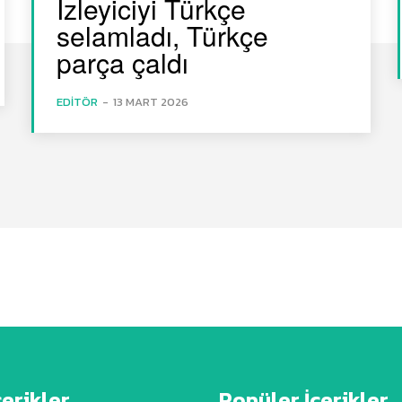
İzleyiciyi Türkçe
selamladı, Türkçe
parça çaldı
EDITÖR
-
13 MART 2026
çerikler
Popüler İçerikler