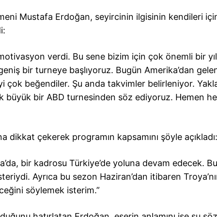
i Mustafa Erdoğan, seyircinin ilgisinin kendileri içi
i:
 motivasyon verdi. Bu sene bizim için çok önemli bir yıl
geniş bir turneye başlıyoruz. Bugün Amerika’dan gele
i çok beğendiler. Şu anda takvimler belirleniyor. Yakl
ek büyük bir ABD turnesinden söz ediyoruz. Hemen 
ına dikkat çekerek programın kapsamını şöyle açıkladı
a’da, bir kadrosu Türkiye’de yoluna devam edecek. B
teriydi. Ayrıca bu sezon Haziran’dan itibaren Troya’n
eğini söylemek isterim.”
lduğunu hatırlatan Erdoğan, eserin anlamını ise şu söz