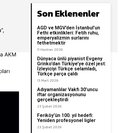
Son Eklenenler
AGD ve MGV’den İstanbul’un
”,
Fethi etkinlikleri: Fetih ruhu,
emperyalizmin surlarını
fethetmektir
11 Haziran 2026
nra AKM
Dünyaca ünlü piyanist Evgeny
,
Grinko’dan Türkiye’ye özel jest:
İzleyiciyi Türkçe selamladı,
ları
Türkçe parça çaldı
13 Mart 2026
Adıyamanlılar Vakfı 30’uncu
iftar organizasyonunu
gerçekleştirdi
23 Şubat 2026
Feriköy’ün 100. yıl hedefi:
Yeniden profesyonel ligler
23 Şubat 2026