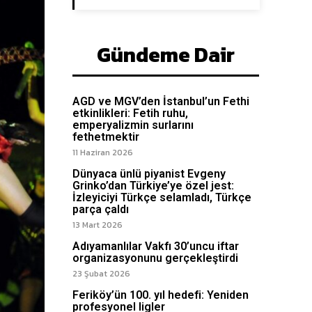
Gündeme Dair
AGD ve MGV’den İstanbul’un Fethi
etkinlikleri: Fetih ruhu,
emperyalizmin surlarını
fethetmektir
11 Haziran 2026
Dünyaca ünlü piyanist Evgeny
Grinko’dan Türkiye’ye özel jest:
İzleyiciyi Türkçe selamladı, Türkçe
parça çaldı
13 Mart 2026
Adıyamanlılar Vakfı 30’uncu iftar
organizasyonunu gerçekleştirdi
23 Şubat 2026
Feriköy’ün 100. yıl hedefi: Yeniden
profesyonel ligler