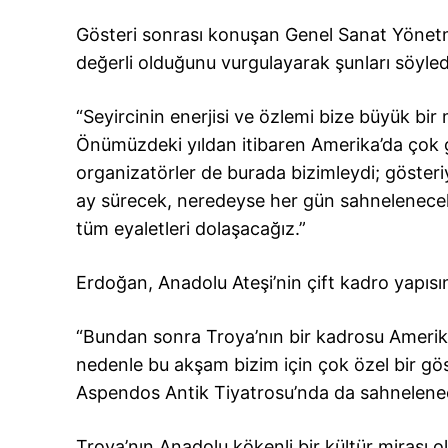
Gösteri sonrası konuşan Genel Sanat Yönetmen
değerli olduğunu vurgulayarak şunları söyled
“Seyircinin enerjisi ve özlemi bize büyük bir
Önümüzdeki yıldan itibaren Amerika’da çok 
organizatörler de burada bizimleydi; gösteriy
ay sürecek, neredeyse her gün sahnelenec
tüm eyaletleri dolaşacağız.”
Erdoğan, Anadolu Ateşi’nin çift kadro yapıs
“Bundan sonra Troya’nın bir kadrosu Amerik
nedenle bu akşam bizim için çok özel bir gös
Aspendos Antik Tiyatrosu’nda da sahnelenec
Troya’nın Anadolu kökenli bir kültür mirası o