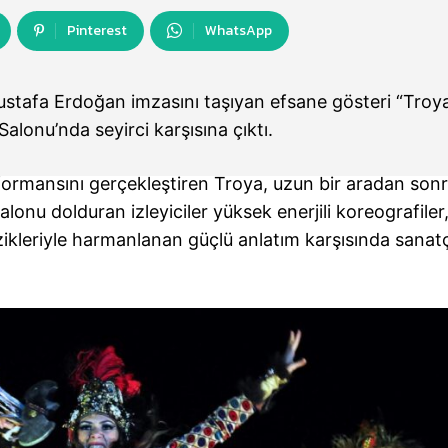
Pinterest
WhatsApp
stafa Erdoğan imzasını taşıyan efsane gösteri “Troya
lonu’nda seyirci karşısına çıktı.
erformansını gerçekleştiren Troya, uzun bir aradan so
nu dolduran izleyiciler yüksek enerjili koreografiler
ikleriyle harmanlanan güçlü anlatım karşısında sanatçı