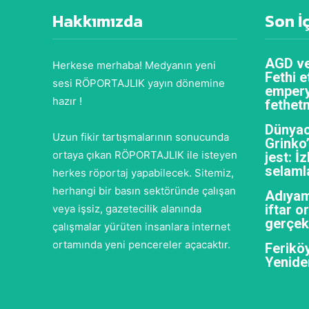
Hakkımızda
Son İ
AGD ve
Herkese merhaba! Medyanın yeni
Fethi e
sesi RÖPORTAJLIK yayın dönemine
empery
hazır !
fethet
Dünyac
Uzun fikir tartışmalarının sonucunda
Grinko
ortaya çıkan RÖPORTAJLIK ile isteyen
jest: İ
selaml
herkes röportaj yapabilecek. Sitemiz,
herhangi bir basın sektöründe çalışan
Adıyam
iftar 
veya işsiz, gazetecilik alanında
gerçekl
çalışmalar yürüten insanlara internet
ortamında yeni pencereler açacaktır.
Feriköy
Yenide