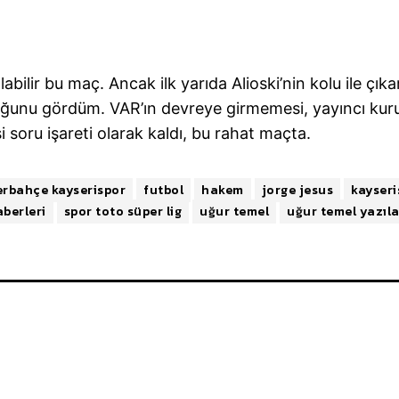
abilir bu maç. Ancak ilk yarıda Alioski’nin kolu ile çıkar
duğunu gördüm. VAR’ın devreye girmemesi, yayıncı kur
soru işareti olarak kaldı, bu rahat maçta.
erbahçe kayserispor
futbol
hakem
jorge jesus
kayseri
aberleri
spor toto süper lig
uğur temel
uğur temel yazıla