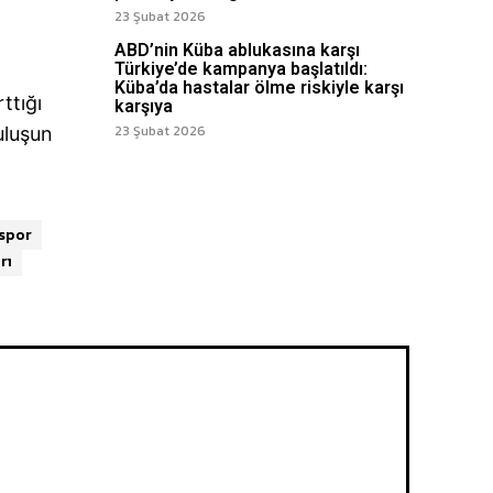
23 Şubat 2026
ABD’nin Küba ablukasına karşı
Türkiye’de kampanya başlatıldı:
Küba’da hastalar ölme riskiyle karşı
ttığı
karşıya
23 Şubat 2026
uluşun
spor
rı