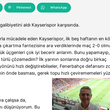
Pinterest
WhatsApp
galibiyetini aldı Kayserispor karşısında.
larla mücadele eden Kayserispor, ilk beş haftanın en k
la çıkartma fantezisine ara verdiklerinde maç 2-0 olm
çük üçgenleri çok iyi becerir anlarım. Bunu yapamayıp,
r türlü çözemedim? İlk yarının sonlarına doğru birkaç
yönünü hızlı değiştirebilseler, Fenerbahçe defansını z
in önde basması, gerek topu hızlı çevirememeleri yü
a çalışsa da,
nı düşünüyorum. Bu