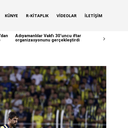
KÜNYE
R-KITAPLIK
VIDEOLAR
İLETIŞIM
’dan
Adıyamanlılar Vakfı 30’uncu iftar
e
organizasyonunu gerçekleştirdi