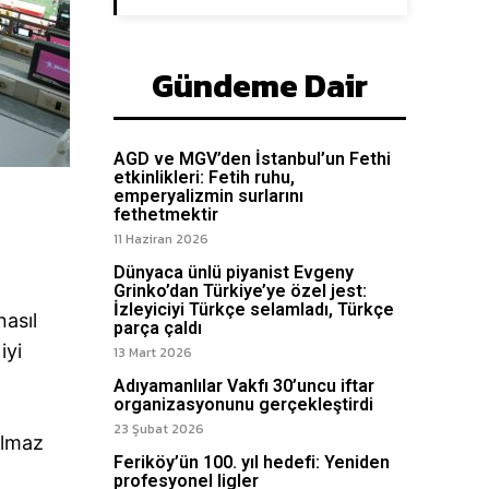
Gündeme Dair
AGD ve MGV’den İstanbul’un Fethi
etkinlikleri: Fetih ruhu,
emperyalizmin surlarını
fethetmektir
11 Haziran 2026
Dünyaca ünlü piyanist Evgeny
Grinko’dan Türkiye’ye özel jest:
İzleyiciyi Türkçe selamladı, Türkçe
nasıl
parça çaldı
iyi
13 Mart 2026
Adıyamanlılar Vakfı 30’uncu iftar
organizasyonunu gerçekleştirdi
23 Şubat 2026
olmaz
Feriköy’ün 100. yıl hedefi: Yeniden
profesyonel ligler