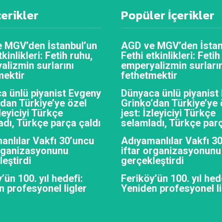
çerikler
Popüler İçerikler
 MGV’den İstanbul’un
AGD ve MGV’den İstan
tkinlikleri: Fetih ruhu,
Fethi etkinlikleri: Fetih
alizmin surlarını
emperyalizmin surların
mektir
fethetmektir
a ünlü piyanist Evgeny
Dünyaca ünlü piyanist
’dan Türkiye’ye özel
Grinko’dan Türkiye’ye 
zleyiciyi Türkçe
jest: İzleyiciyi Türkçe
adı, Türkçe parça çaldı
selamladı, Türkçe parç
anlılar Vakfı 30’uncu
Adıyamanlılar Vakfı 3
organizasyonunu
iftar organizasyonunu
eştirdi
gerçekleştirdi
’ün 100. yıl hedefi:
Feriköy’ün 100. yıl hed
n profesyonel ligler
Yeniden profesyonel li