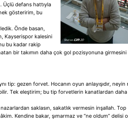
 Üçlü defans hattıyla
nek gösteririm, bu
zledik. Önde basan,
, Kayserispor kalesini
nu bu kadar rakip
atan bir takımın daha çok gol pozisyonuna girmesini
nı tip: gezen forvet. Hocanın oyun anlayışıdır, neyin 
ir. Tek eleştirim; bu tip forvetlerin kanatlardan daha 
 nazarlardan saklasın, sakatlık vermesin inşallah. Top
 hâkim. Kendine bakar, şımarmaz ve “ne oldum” delisi 