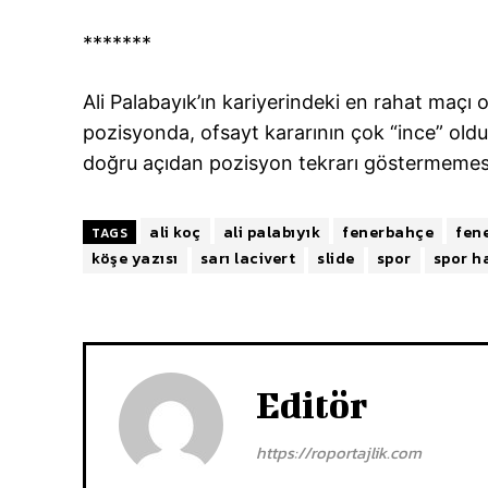
*******
Ali Palabayık’ın kariyerindeki en rahat maçı ol
pozisyonda, ofsayt kararının çok “ince” ol
doğru açıdan pozisyon tekrarı göstermemesi 
ali koç
ali palabıyık
fenerbahçe
fen
TAGS
köşe yazısı
sarı lacivert
slide
spor
spor h
Editör
https://roportajlik.com