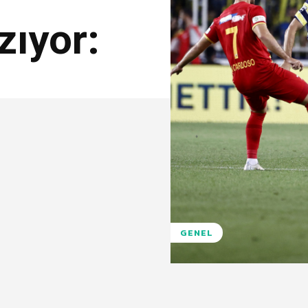
zıyor:
GENEL