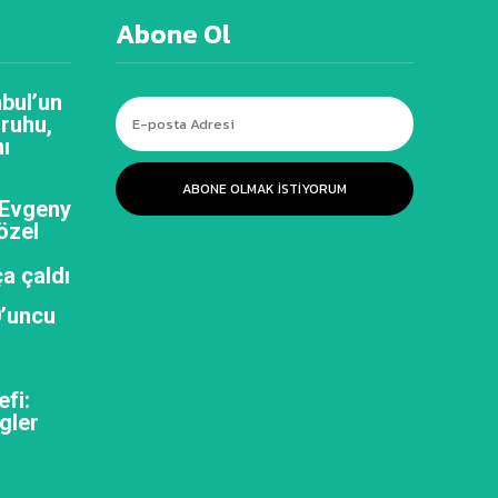
Abone Ol
bul’un
 ruhu,
ı
ABONE OLMAK ISTIYORUM
 Evgeny
özel
a çaldı
0’uncu
efi:
gler