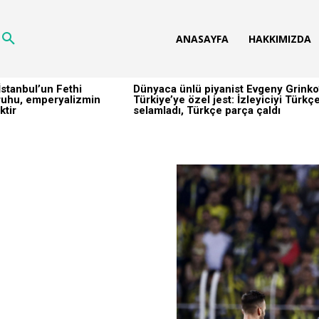
ANASAYFA
HAKKIMIZDA
stanbul’un Fethi
Dünyaca ünlü piyanist Evgeny Grinko
h ruhu, emperyalizmin
Türkiye’ye özel jest: İzleyiciyi Türkç
ktir
selamladı, Türkçe parça çaldı