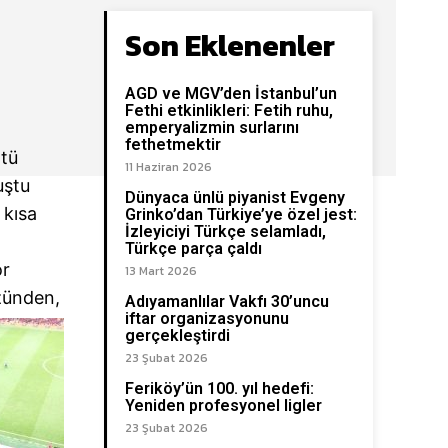
Son Eklenenler
AGD ve MGV’den İstanbul’un
Fethi etkinlikleri: Fetih ruhu,
emperyalizmin surlarını
fethetmektir
ötü
11 Haziran 2026
uştu
Dünyaca ünlü piyanist Evgeny
 kısa
Grinko’dan Türkiye’ye özel jest:
İzleyiciyi Türkçe selamladı,
Türkçe parça çaldı
or
13 Mart 2026
zünden,
Adıyamanlılar Vakfı 30’uncu
iftar organizasyonunu
gerçekleştirdi
23 Şubat 2026
Feriköy’ün 100. yıl hedefi:
Yeniden profesyonel ligler
23 Şubat 2026