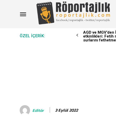
AGD ve MGV’den İ
ÖZEL IÇERIK:
etkinlikleri: Feti
surlarını fethetme
3 Eylül 2022
Editör