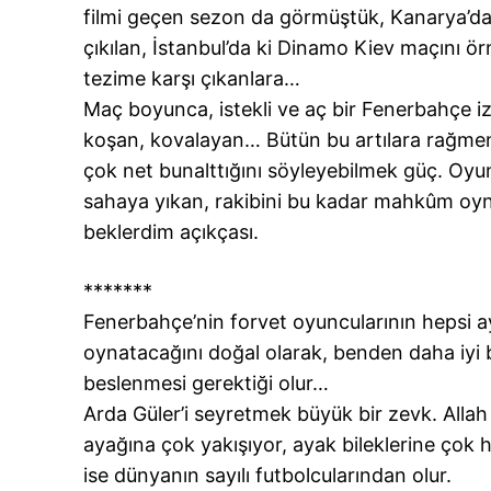
filmi geçen sezon da görmüştük, Kanarya’da.
çıkılan, İstanbul’da ki Dinamo Kiev maçını ör
tezime karşı çıkanlara…
Maç boyunca, istekli ve aç bir Fenerbahçe i
koşan, kovalayan… Bütün bu artılara rağmen
çok net bunalttığını söyleyebilmek güç. Oyu
sahaya yıkan, rakibini bu kadar mahkûm oyn
beklerdim açıkçası.
*******
Fenerbahçe’nin forvet oyuncularının hepsi ay
oynatacağını doğal olarak, benden daha iyi bil
beslenmesi gerektiği olur…
Arda Güler’i seyretmek büyük bir zevk. Allah
ayağına çok yakışıyor, ayak bileklerine çok
ise dünyanın sayılı futbolcularından olur.