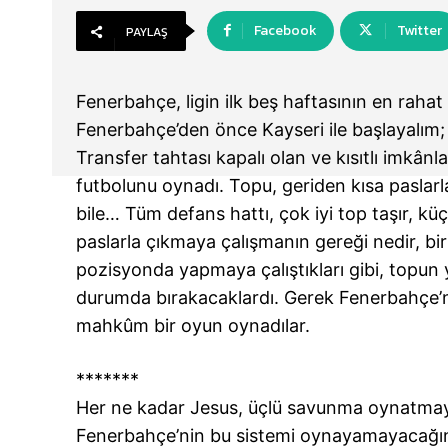
Facebook
Twitter
PAYLAŞ
Fenerbahçe, ligin ilk beş haftasının en rahat 
Fenerbahçe’den önce Kayseri ile başlayalım;
Transfer tahtası kapalı olan ve kısıtlı imkân
futbolunu oynadı. Topu, geriden kısa paslar
bile… Tüm defans hattı, çok iyi top taşır, kü
paslarla çıkmaya çalışmanın gereği nedir, bi
pozisyonda yapmaya çalıştıkları gibi, topun 
durumda bırakacaklardı. Gerek Fenerbahçe’n
mahkûm bir oyun oynadılar.
*******
Her ne kadar Jesus, üçlü savunma oynatmay
Fenerbahçe’nin bu sistemi oynayamayacağı