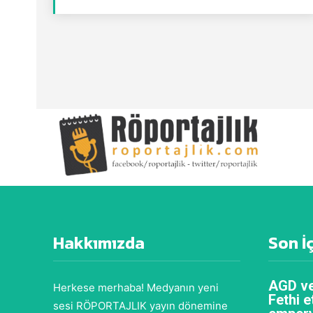
Hakkımızda
Son İ
AGD ve
Herkese merhaba! Medyanın yeni
Fethi e
sesi RÖPORTAJLIK yayın dönemine