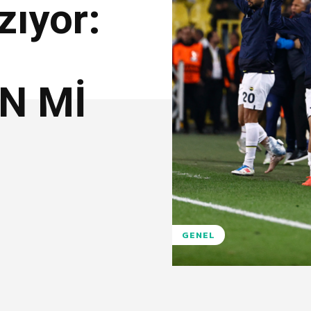
zıyor:
N Mİ
GENEL