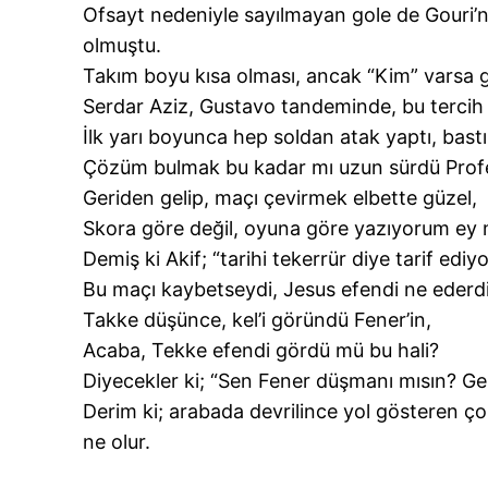
Ofsayt nedeniyle sayılmayan gole de Gouri’ni
olmuştu.
Takım boyu kısa olması, ancak “Kim” varsa g
Serdar Aziz, Gustavo tandeminde, bu terci
İlk yarı boyunca hep soldan atak yaptı, bast
Çözüm bulmak bu kadar mı uzun sürdü Prof
Geriden gelip, maçı çevirmek elbette güzel,
Skora göre değil, oyuna göre yazıyorum ey 
Demiş ki Akif; “tarihi tekerrür diye tarif ediy
Bu maçı kaybetseydi, Jesus efendi ne ederd
Takke düşünce, kel’i göründü Fener’in,
Acaba, Tekke efendi gördü mü bu hali?
Diyecekler ki; “Sen Fener düşmanı mısın? Ger
Derim ki; arabada devrilince yol gösteren ço
ne olur.