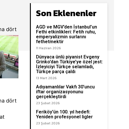
Son Eklenenler
AGD ve MGV’den İstanbul’un
na dört
Fethi etkinlikleri: Fetih ruhu,
emperyalizmin surlarını
fethetmektir
11 Haziran 2026
Dünyaca ünlü piyanist Evgeny
Grinko’dan Türkiye’ye özel jest:
İzleyiciyi Türkçe selamladı,
Türkçe parça çaldı
13 Mart 2026
Adıyamanlılar Vakfı 30’uncu
iftar organizasyonunu
gerçekleştirdi
na dört
23 Şubat 2026
Feriköy’ün 100. yıl hedefi:
at
Yeniden profesyonel ligler
23 Şubat 2026