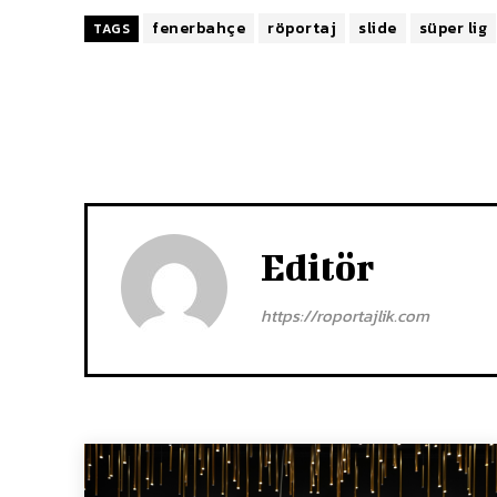
fenerbahçe
röportaj
slide
süper lig
TAGS
Editör
https://roportajlik.com