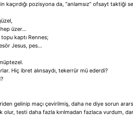
n kaçırdığı pozisyona da, “anlamsız” ofsayt taktiği s
üzel,
h hep üzer…
ı topu kaptı Rennes;
esör Jesus, pes…
müptezel.
orlar. Hiç ibret alınsaydı, tekerrür mü ederdi?
i?
iden gelinip maçı çevirilmiş, daha ne diye sorun arars
k olur, testi daha fazla kırılmadan fazlaca vurdum, da