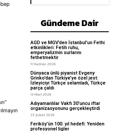
ebep
Gündeme Dair
AGD ve MGV’den İstanbul’un Fethi
etkinlikleri: Fetih ruhu,
emperyalizmin surlarını
fethetmektir
11 Haziran 2026
Dünyaca ünlü piyanist Evgeny
Grinko’dan Türkiye’ye özel jest:
İzleyiciyi Türkçe selamladı, Türkçe
parça çaldı
13 Mart 2026
ın”
Adıyamanlılar Vakfı 30’uncu iftar
organizasyonunu gerçekleştirdi
rılmayın
23 Şubat 2026
Feriköy’ün 100. yıl hedefi: Yeniden
profesyonel ligler