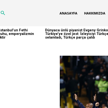
ANASAYFA
HAKKIMIZDA
stanbul’un Fethi
Dünyaca ünlü piyanist Evgeny Grinko
h ruhu, emperyalizmin
Türkiye’ye özel jest: İzleyiciyi Türkç
ktir
selamladı, Türkçe parça çaldı