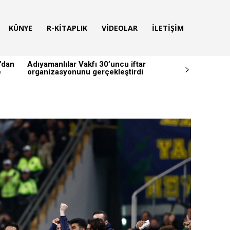
KÜNYE
R-KITAPLIK
VIDEOLAR
İLETIŞIM
’dan
Adıyamanlılar Vakfı 30’uncu iftar
e
organizasyonunu gerçekleştirdi