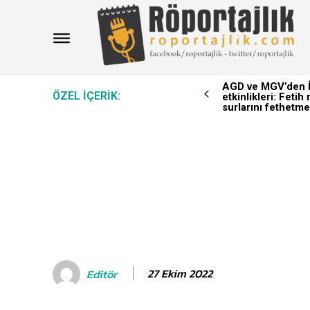
AGD ve MGV’den İ
ÖZEL IÇERIK:
etkinlikleri: Feti
surlarını fethetme
27 Ekim 2022
Editör