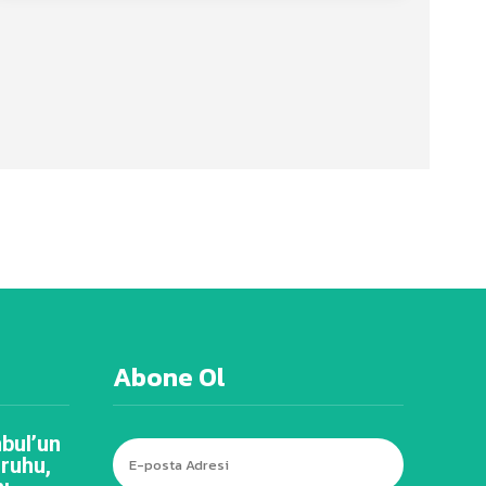
Abone Ol
bul’un
 ruhu,