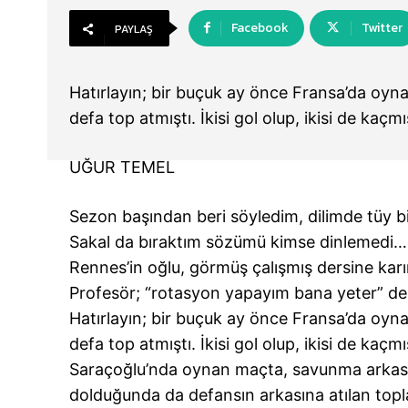
Facebook
Twitter
PAYLAŞ
Hatırlayın; bir buçuk ay önce Fransa’da oy
defa top atmıştı. İkisi gol olup, ikisi de kaçm
UĞUR TEMEL
Sezon başından beri söyledim, dilimde tüy bi
Sakal da bıraktım sözümü kimse dinlemedi…
Rennes’in oğlu, görmüş çalışmış dersine karı
Profesör; “rotasyon yapayım bana yeter” de
Hatırlayın; bir buçuk ay önce Fransa’da oy
defa top atmıştı. İkisi gol olup, ikisi de kaçm
Saraçoğlu’nda oynan maçta, savunma arkasına
dolduğunda da defansın arkasına atılan topl