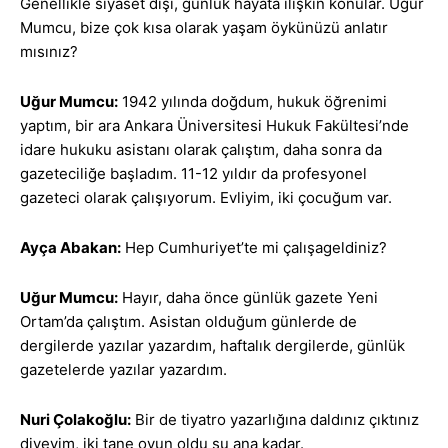
Genellikle siyaset dışı, günlük hayata ilişkin konular. Uğur
Mumcu, bize çok kısa olarak yaşam öykünüzü anlatır
mısınız?
Uğur Mumcu:
1942 yılında doğdum, hukuk öğrenimi
yaptım, bir ara Ankara Üniversitesi Hukuk Fakültesi’nde
idare hukuku asistanı olarak çalıştım, daha sonra da
gazeteciliğe başladım. 11-12 yıldır da profesyonel
gazeteci olarak çalışıyorum. Evliyim, iki çocuğum var.
Ayça Abakan:
Hep Cumhuriyet’te mi çalışageldiniz?
Uğur Mumcu:
Hayır, daha önce günlük gazete Yeni
Ortam’da çalıştım. Asistan olduğum günlerde de
dergilerde yazılar yazardım, haftalık dergilerde, günlük
gazetelerde yazılar yazardım.
Nuri Çolakoğlu:
Bir de tiyatro yazarlığına daldınız çıktınız
diyeyim, iki tane oyun oldu şu ana kadar.