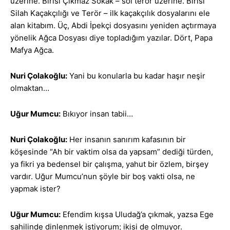
üzerine. Birisi Çıkmaz Sokak – sol terör üzerine. Birisi
Silah Kaçakçılığı ve Terör – ilk kaçakçılık dosyalarını ele
alan kitabım. Üç, Abdi İpekçi dosyasını yeniden açtırmaya
yönelik Ağca Dosyası diye topladığım yazılar. Dört, Papa
Mafya Ağca.
Nuri Çolakoğlu:
Yani bu konularla bu kadar haşır neşir
olmaktan…
Uğur Mumcu:
Bıkıyor insan tabii…
Nuri Çolakoğlu:
Her insanın sanırım kafasının bir
köşesinde “Ah bir vaktim olsa da yapsam” dediği türden,
ya fikri ya bedensel bir çalışma, yahut bir özlem, birşey
vardır. Uğur Mumcu’nun şöyle bir boş vakti olsa, ne
yapmak ister?
Uğur Mumcu:
Efendim kışsa Uludağ’a çıkmak, yazsa Ege
sahilinde dinlenmek istiyorum; ikisi de olmuyor.