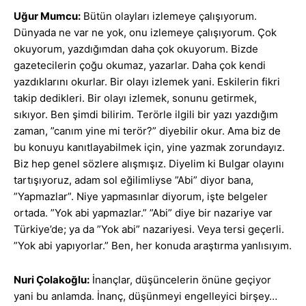
Uğur Mumcu:
Bütün olayları izlemeye çalışıyorum.
Dünyada ne var ne yok, onu izlemeye çalışıyorum. Çok
okuyorum, yazdığımdan daha çok okuyorum. Bizde
gazetecilerin çoğu okumaz, yazarlar. Daha çok kendi
yazdıklarını okurlar. Bir olayı izlemek yani. Eskilerin fikri
takip dedikleri. Bir olayı izlemek, sonunu getirmek,
sıkıyor. Ben şimdi bilirim. Terörle ilgili bir yazı yazdığım
zaman, ”canım yine mi terör?” diyebilir okur. Ama biz de
bu konuyu kanıtlayabilmek için, yine yazmak zorundayız.
Biz hep genel sözlere alışmışız. Diyelim ki Bulgar olayını
tartışıyoruz, adam sol eğilimliyse ”Abi” diyor bana,
”Yapmazlar”. Niye yapmasınlar diyorum, işte belgeler
ortada. ”Yok abi yapmazlar.” ”Abi” diye bir nazariye var
Türkiye’de; ya da ”Yok abi” nazariyesi. Veya tersi geçerli.
”Yok abi yapıyorlar.” Ben, her konuda araştırma yanlısıyım.
Nuri Çolakoğlu:
İnançlar, düşüncelerin önüne geçiyor
yani bu anlamda. İnanç, düşünmeyi engelleyici birşey…