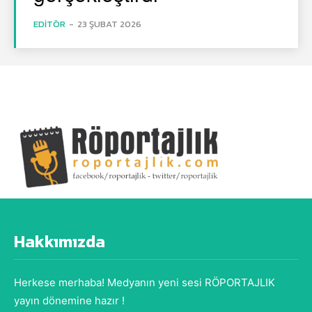
EDITÖR
-
23 ŞUBAT 2026
Hakkımızda
Herkese merhaba! Medyanın yeni sesi RÖPORTAJLIK
yayın dönemine hazır !