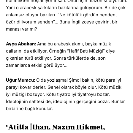
edilmekten hoşlanıyor insan. Onun için mazohist diyorum.
Yani o arabesk şarkıların bazılarına gülüyorum. Bir de çok
anlamsız oluyor bazıları. “Ne kötülük gördün benden,
özür diliyorum senden”… Bunu İngilizceye çevirin, bir
manası var mı?
Ayça Abakan:
Ama bu arabesk akımı, başka müzik
dallarını da etkiliyor. Örneğin “Hafif Batı Müziği” diye
çıkarılan türü etkiliyor. Sonra türkülerde de, son
zamanlarda etkisi görülüyor…
Uğur Mumcu:
O da yozlaşma! Şimdi bakın, kötü para iyi
parayı kovar derler. Genel olarak böyle olur. Kötü müzik
iyi müziği bozuyor. Kötü tiyatro iyi tiyatroyu bozar.
İdeolojinin sahtesi de, ideolojinin gerçeğini bozar. Bunlar
birbirine bağlı konular.
‘Atilla İlhan, Nazım Hikmet,