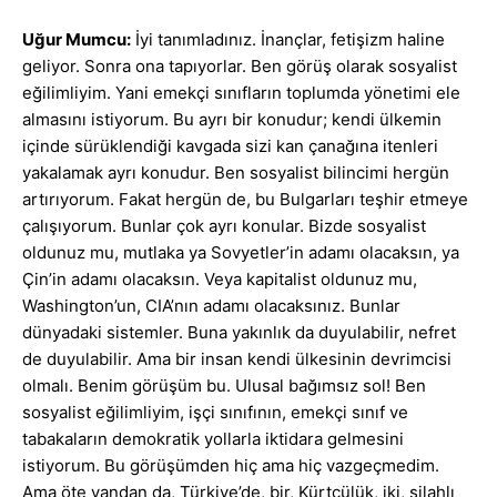
Uğur Mumcu:
İyi tanımladınız. İnançlar, fetişizm haline
geliyor. Sonra ona tapıyorlar. Ben görüş olarak sosyalist
eğilimliyim. Yani emekçi sınıfların toplumda yönetimi ele
almasını istiyorum. Bu ayrı bir konudur; kendi ülkemin
içinde sürüklendiği kavgada sizi kan çanağına itenleri
yakalamak ayrı konudur. Ben sosyalist bilincimi hergün
artırıyorum. Fakat hergün de, bu Bulgarları teşhir etmeye
çalışıyorum. Bunlar çok ayrı konular. Bizde sosyalist
oldunuz mu, mutlaka ya Sovyetler’in adamı olacaksın, ya
Çin’in adamı olacaksın. Veya kapitalist oldunuz mu,
Washington’un, CIA’nın adamı olacaksınız. Bunlar
dünyadaki sistemler. Buna yakınlık da duyulabilir, nefret
de duyulabilir. Ama bir insan kendi ülkesinin devrimcisi
olmalı. Benim görüşüm bu. Ulusal bağımsız sol! Ben
sosyalist eğilimliyim, işçi sınıfının, emekçi sınıf ve
tabakaların demokratik yollarla iktidara gelmesini
istiyorum. Bu görüşümden hiç ama hiç vazgeçmedim.
Ama öte yandan da, Türkiye’de, bir, Kürtçülük, iki, silahlı