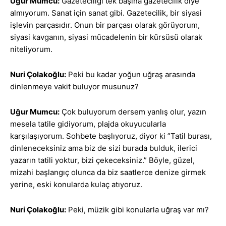
Uğur Mumcu:
Gazeteciliği tek başına gazetecilik diye
almıyorum. Sanat için sanat gibi. Gazetecilik, bir siyasi
işlevin parçasıdır. Onun bir parçası olarak görüyorum,
siyasi kavganın, siyasi mücadelenin bir kürsüsü olarak
niteliyorum.
Nuri Çolakoğlu:
Peki bu kadar yoğun uğraş arasında
dinlenmeye vakit buluyor musunuz?
Uğur Mumcu:
Çok buluyorum dersem yanlış olur, yazın
mesela tatile gidiyorum, plajda okuyucularla
karşılaşıyorum. Sohbete başlıyoruz, diyor ki ”Tatil burası,
dinleneceksiniz ama biz de sizi burada bulduk, ilerici
yazarın tatili yoktur, bizi çekeceksiniz.” Böyle, güzel,
mizahi başlangıç olunca da biz saatlerce denize girmek
yerine, eski konularda kulaç atıyoruz.
Nuri Çolakoğlu:
Peki, müzik gibi konularla uğraş var mı?