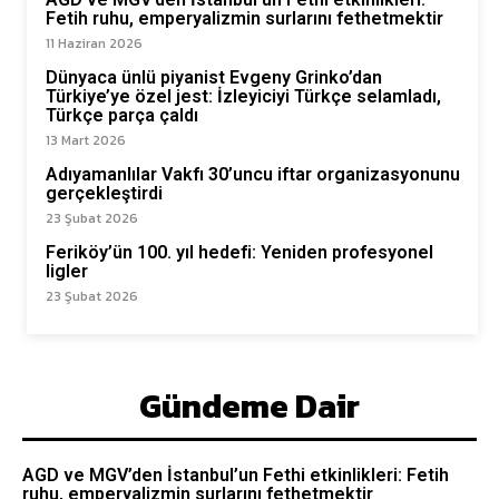
Fetih ruhu, emperyalizmin surlarını fethetmektir
11 Haziran 2026
Dünyaca ünlü piyanist Evgeny Grinko’dan
Türkiye’ye özel jest: İzleyiciyi Türkçe selamladı,
Türkçe parça çaldı
13 Mart 2026
Adıyamanlılar Vakfı 30’uncu iftar organizasyonunu
gerçekleştirdi
23 Şubat 2026
Feriköy’ün 100. yıl hedefi: Yeniden profesyonel
ligler
23 Şubat 2026
Gündeme Dair
AGD ve MGV’den İstanbul’un Fethi etkinlikleri: Fetih
ruhu, emperyalizmin surlarını fethetmektir