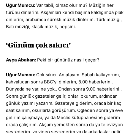
Uğur Mumcu:
Var tabii, olmaz olur mu? Müziğin her
türünü dinlerim. Akşamları kendi başıma kaldığımda plak
dinlerim, arabamda sürekli müzik dinlerim. Türk müziği,
Batı müziği, klasik müzik, hepsini.
‘Günüm çok sıkıcı’
Ayça Abakan:
Peki bir gününüz nasıl geçer?
Uğur Mumcu:
Çok sıkıcı. Anlatayım. Sabah kalkıyorum,
kahvaltıdan sonra BBC’yi dinlerim, 8.00 haberlerini.
Dünyada ne var, ne yok.. Ondan sonra 9.00 haberlerini..
Sonra günlük gazeteler gelir, onları okurum, ardından
günlük yazımı yazarım. Gazeteye giderim, orada bir kaç
saat kalırım, okurlarla görüşürüm. Öğleden sonra ya eve
gelirim çalışmaya, ya da Meclis kütüphanesine giderim
orada çalışırım. Akşam yemekten sonra da ya televizyon
seyrederim, ya video seyrederim ya da arkadaşlar gelir,