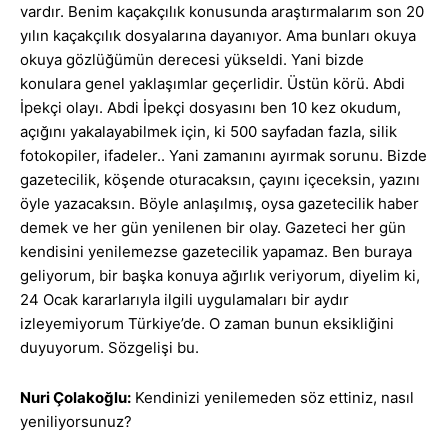
vardır. Benim kaçakçılık konusunda araştırmalarım son 20
yılın kaçakçılık dosyalarına dayanıyor. Ama bunları okuya
okuya gözlüğümün derecesi yükseldi. Yani bizde
konulara genel yaklaşımlar geçerlidir. Üstün körü. Abdi
İpekçi olayı. Abdi İpekçi dosyasını ben 10 kez okudum,
açığını yakalayabilmek için, ki 500 sayfadan fazla, silik
fotokopiler, ifadeler.. Yani zamanını ayırmak sorunu. Bizde
gazetecilik, köşende oturacaksın, çayını içeceksin, yazını
öyle yazacaksın. Böyle anlaşılmış, oysa gazetecilik haber
demek ve her gün yenilenen bir olay. Gazeteci her gün
kendisini yenilemezse gazetecilik yapamaz. Ben buraya
geliyorum, bir başka konuya ağırlık veriyorum, diyelim ki,
24 Ocak kararlarıyla ilgili uygulamaları bir aydır
izleyemiyorum Türkiye’de. O zaman bunun eksikliğini
duyuyorum. Sözgelişi bu.
Nuri Çolakoğlu:
Kendinizi yenilemeden söz ettiniz, nasıl
yeniliyorsunuz?