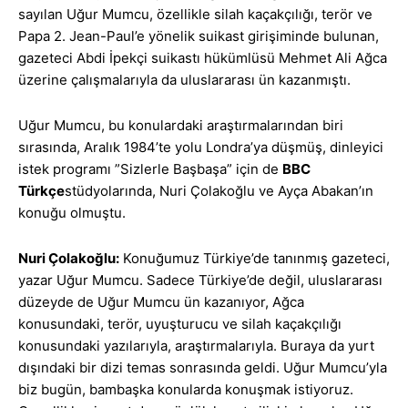
sayılan Uğur Mumcu, özellikle silah kaçakçılığı, terör ve
Papa 2. Jean-Paul’e yönelik suikast girişiminde bulunan,
gazeteci Abdi İpekçi suikastı hükümlüsü
Mehmet Ali Ağca
üzerine çalışmalarıyla
da uluslararası ün kazanmıştı.
Uğur Mumcu, bu konulardaki araştırmalarından biri
sırasında, Aralık 1984’te yolu Londra’ya düşmüş, dinleyici
istek programı ”Sizlerle Başbaşa” için de
BBC
Türkçe
stüdyolarında, Nuri Çolakoğlu ve Ayça Abakan’ın
konuğu olmuştu.
Nuri Çolakoğlu:
Konuğumuz Türkiye’de tanınmış gazeteci,
yazar Uğur Mumcu. Sadece Türkiye’de değil, uluslararası
düzeyde de Uğur Mumcu ün kazanıyor, Ağca
konusundaki, terör, uyuşturucu ve silah kaçakçılığı
konusundaki yazılarıyla, araştırmalarıyla. Buraya da yurt
dışındaki bir dizi temas sonrasında geldi. Uğur Mumcu’yla
biz bugün, bambaşka konularda konuşmak istiyoruz.