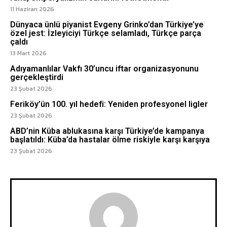
11 Haziran 2026
Dünyaca ünlü piyanist Evgeny Grinko’dan Türkiye’ye
özel jest: İzleyiciyi Türkçe selamladı, Türkçe parça
çaldı
13 Mart 2026
Adıyamanlılar Vakfı 30’uncu iftar organizasyonunu
gerçekleştirdi
23 Şubat 2026
Feriköy’ün 100. yıl hedefi: Yeniden profesyonel ligler
23 Şubat 2026
ABD’nin Küba ablukasına karşı Türkiye’de kampanya
başlatıldı: Küba’da hastalar ölme riskiyle karşı karşıya
23 Şubat 2026