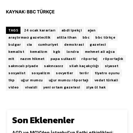
KAYNAK: BBC TÜRKÇE
TAGS
24 ocak kararları
abdi ipekçi
ajan
araştırmacı gazetecilik
atilla ilhan
bbc
bbc türkçe
bulgar
cia
cumhuriyet
demokrasi
gazeteci
kemalist
kemalizm
kgb
londra
mehmet ali ağca
mit
nazım hikmet
papa suikasti
röportaj
röportajlık
sakıncalı piyade
sakıncasız
silah kaçakçılığı
siyaset
sosyalist
sosyalizm
sovyetler
terör
tiyatro oyunu
tkp
uğur mumcu
uğur mumcu röportajı
vedat türkali
video
vivaldi
yeni ortam gazetesi
ziya ül hak
Son Eklenenler
AGD ve MGV’den İstanbul’un Fethi etkinlikleri: