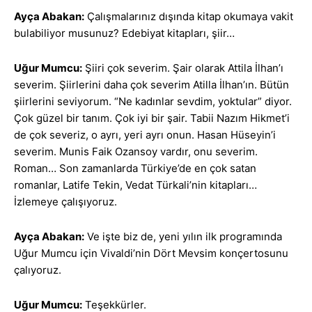
Ayça Abakan:
Çalışmalarınız dışında kitap okumaya vakit
bulabiliyor musunuz? Edebiyat kitapları, şiir…
Uğur Mumcu:
Şiiri çok severim. Şair olarak Attila İlhan’ı
severim. Şiirlerini daha çok severim Atilla İlhan’ın. Bütün
şiirlerini seviyorum. “Ne kadınlar sevdim, yoktular” diyor.
Çok güzel bir tanım. Çok iyi bir şair. Tabii Nazım Hikmet’i
de çok severiz, o ayrı, yeri ayrı onun. Hasan Hüseyin’i
severim. Munis Faik Ozansoy vardır, onu severim.
Roman… Son zamanlarda Türkiye’de en çok satan
romanlar, Latife Tekin, Vedat Türkali’nin kitapları…
İzlemeye çalışıyoruz.
Ayça Abakan:
Ve işte biz de, yeni yılın ilk programında
Uğur Mumcu için Vivaldi’nin Dört Mevsim konçertosunu
çalıyoruz.
Uğur Mumcu:
Teşekkürler.