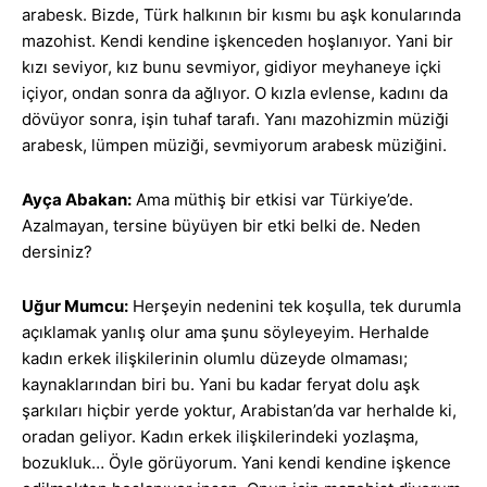
arabesk. Bizde, Türk halkının bir kısmı bu aşk konularında
mazohist. Kendi kendine işkenceden hoşlanıyor. Yani bir
kızı seviyor, kız bunu sevmiyor, gidiyor meyhaneye içki
içiyor, ondan sonra da ağlıyor. O kızla evlense, kadını da
dövüyor sonra, işin tuhaf tarafı. Yanı mazohizmin müziği
arabesk, lümpen müziği, sevmiyorum arabesk müziğini.
Ayça Abakan:
Ama müthiş bir etkisi var Türkiye’de.
Azalmayan, tersine büyüyen bir etki belki de. Neden
dersiniz?
Uğur Mumcu:
Herşeyin nedenini tek koşulla, tek durumla
açıklamak yanlış olur ama şunu söyleyeyim. Herhalde
kadın erkek ilişkilerinin olumlu düzeyde olmaması;
kaynaklarından biri bu. Yani bu kadar feryat dolu aşk
şarkıları hiçbir yerde yoktur, Arabistan’da var herhalde ki,
oradan geliyor. Kadın erkek ilişkilerindeki yozlaşma,
bozukluk… Öyle görüyorum. Yani kendi kendine işkence