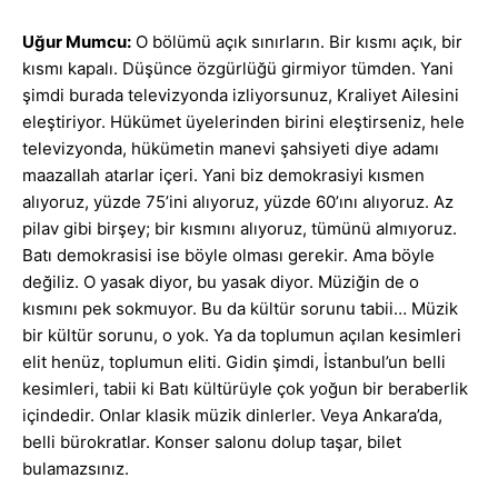
Uğur Mumcu:
O bölümü açık sınırların. Bir kısmı açık, bir
kısmı kapalı. Düşünce özgürlüğü girmiyor tümden. Yani
şimdi burada televizyonda izliyorsunuz, Kraliyet Ailesini
eleştiriyor. Hükümet üyelerinden birini eleştirseniz, hele
televizyonda, hükümetin manevi şahsiyeti diye adamı
maazallah atarlar içeri. Yani biz demokrasiyi kısmen
alıyoruz, yüzde 75’ini alıyoruz, yüzde 60’ını alıyoruz. Az
pilav gibi birşey; bir kısmını alıyoruz, tümünü almıyoruz.
Batı demokrasisi ise böyle olması gerekir. Ama böyle
değiliz. O yasak diyor, bu yasak diyor. Müziğin de o
kısmını pek sokmuyor. Bu da kültür sorunu tabii… Müzik
bir kültür sorunu, o yok. Ya da toplumun açılan kesimleri
elit henüz, toplumun eliti. Gidin şimdi, İstanbul’un belli
kesimleri, tabii ki Batı kültürüyle çok yoğun bir beraberlik
içindedir. Onlar klasik müzik dinlerler. Veya Ankara’da,
belli bürokratlar. Konser salonu dolup taşar, bilet
bulamazsınız.