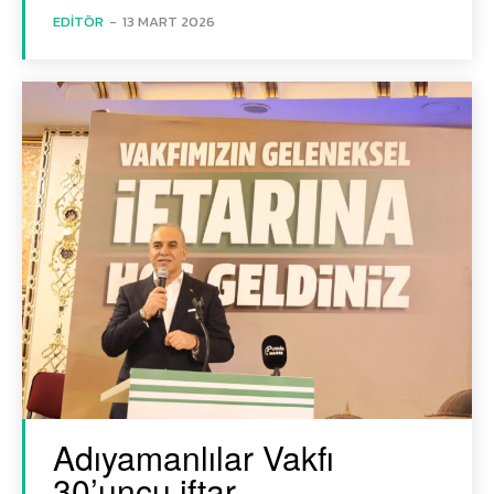
EDITÖR
-
13 MART 2026
Adıyamanlılar Vakfı
30’uncu iftar