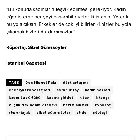
“Bu konuda kadınların teşvik edilmesi gerekiyor. Kadın
eğer isterse her şeyi başarabilir yeter ki istesin. Yeter ki
bu yola çıksın. Erkekler de çok iyi bilirler ki bizler bu yola
çıkarsak bizleri durduramazlar.”
Röportaj: Sibel Gülersöyler
İstanbul Gazetesi
TAGS
Don Miguel Ruiz
dört anlaşma
edebiyat röportajları
esranur tay
kadın hakları
kadın özgürlüğü
kadına şiddet
kitap
kitapçı
küçük dev adam kitabevi
nazım hikmet
röportaj
röportajlık
sibel gülersöyler
slide
söyleşi