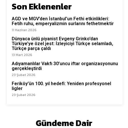
Son Eklenenler
AGD ve MGV’den İstanbul’un Fethi etkinlikleri:
Fetih ruhu, emperyalizmin surlarını fethetmektir
11 Haziran 2026
Dünyaca ünlü piyanist Evgeny Grinko’dan
Türkiye’ye özel jest: İzleyiciyi Türkçe selamladı,
Türkçe parça çaldı
13 Mart 2026
Adıyamanlılar Vakfı 30’uncu iftar organizasyonunu
gerçekleştirdi
23 Şubat 2026
Feriköy’ün 100. yıl hedefi: Yeniden profesyonel
ligler
23 Şubat 2026
Gündeme Dair