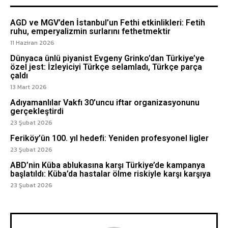
AGD ve MGV’den İstanbul’un Fethi etkinlikleri: Fetih
ruhu, emperyalizmin surlarını fethetmektir
11 Haziran 2026
Dünyaca ünlü piyanist Evgeny Grinko’dan Türkiye’ye
özel jest: İzleyiciyi Türkçe selamladı, Türkçe parça
çaldı
13 Mart 2026
Adıyamanlılar Vakfı 30’uncu iftar organizasyonunu
gerçekleştirdi
23 Şubat 2026
Feriköy’ün 100. yıl hedefi: Yeniden profesyonel ligler
23 Şubat 2026
ABD’nin Küba ablukasına karşı Türkiye’de kampanya
başlatıldı: Küba’da hastalar ölme riskiyle karşı karşıya
23 Şubat 2026