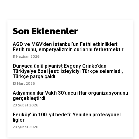
Son Eklenenler
AGD ve MGV’den İstanbul’un Fethi etkinlikleri:
Fetih ruhu, emperyalizmin surlarını fethetmektir
11 Haziran 2026
Dünyaca ünlü piyanist Evgeny Grinko’dan
Türkiye’ye özel jest: İzleyiciyi Türkçe selamladı,
Türkçe parça çaldı
13 Mart 2026
Adıyamanlılar Vakfı 30’uncu iftar organizasyonunu
gerçekleştirdi
23 Şubat 2026
Feriköy’ün 100. yıl hedefi: Yeniden profesyonel
ligler
23 Şubat 2026