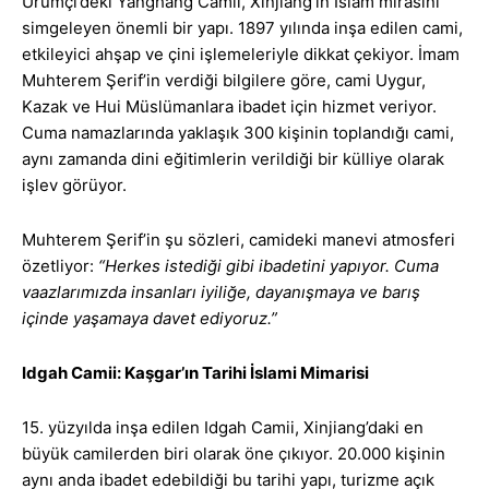
Urumçi’deki Yanghang Camii, Xinjiang’ın İslam mirasını
simgeleyen önemli bir yapı. 1897 yılında inşa edilen cami,
etkileyici ahşap ve çini işlemeleriyle dikkat çekiyor. İmam
Muhterem Şerif’in verdiği bilgilere göre, cami Uygur,
Kazak ve Hui Müslümanlara ibadet için hizmet veriyor.
Cuma namazlarında yaklaşık 300 kişinin toplandığı cami,
aynı zamanda dini eğitimlerin verildiği bir külliye olarak
işlev görüyor.
Muhterem Şerif’in şu sözleri, camideki manevi atmosferi
özetliyor:
“Herkes istediği gibi ibadetini yapıyor. Cuma
vaazlarımızda insanları iyiliğe, dayanışmaya ve barış
içinde yaşamaya davet ediyoruz.”
Idgah Camii: Kaşgar’ın Tarihi İslami Mimarisi
15. yüzyılda inşa edilen Idgah Camii, Xinjiang’daki en
büyük camilerden biri olarak öne çıkıyor. 20.000 kişinin
aynı anda ibadet edebildiği bu tarihi yapı, turizme açık