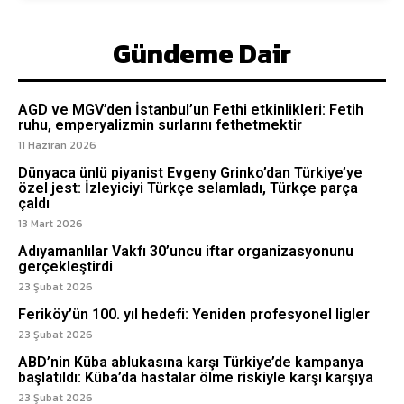
Gündeme Dair
AGD ve MGV’den İstanbul’un Fethi etkinlikleri: Fetih
ruhu, emperyalizmin surlarını fethetmektir
11 Haziran 2026
Dünyaca ünlü piyanist Evgeny Grinko’dan Türkiye’ye
özel jest: İzleyiciyi Türkçe selamladı, Türkçe parça
çaldı
13 Mart 2026
Adıyamanlılar Vakfı 30’uncu iftar organizasyonunu
gerçekleştirdi
23 Şubat 2026
Feriköy’ün 100. yıl hedefi: Yeniden profesyonel ligler
23 Şubat 2026
ABD’nin Küba ablukasına karşı Türkiye’de kampanya
başlatıldı: Küba’da hastalar ölme riskiyle karşı karşıya
23 Şubat 2026