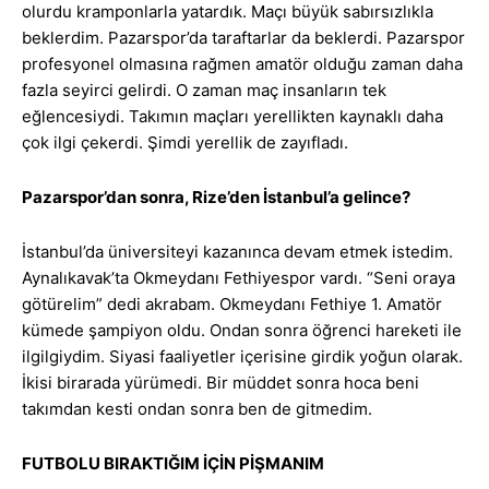
olurdu kramponlarla yatardık. Maçı büyük sabırsızlıkla
beklerdim. Pazarspor’da taraftarlar da beklerdi. Pazarspor
profesyonel olmasına rağmen amatör olduğu zaman daha
fazla seyirci gelirdi. O zaman maç insanların tek
eğlencesiydi. Takımın maçları yerellikten kaynaklı daha
çok ilgi çekerdi. Şimdi yerellik de zayıfladı.
Pazarspor’dan sonra, Rize’den İstanbul’a gelince?
İstanbul’da üniversiteyi kazanınca devam etmek istedim.
Aynalıkavak’ta Okmeydanı Fethiyespor vardı. “Seni oraya
götürelim” dedi akrabam. Okmeydanı Fethiye 1. Amatör
kümede şampiyon oldu. Ondan sonra öğrenci hareketi ile
ilgilgiydim. Siyasi faaliyetler içerisine girdik yoğun olarak.
İkisi birarada yürümedi. Bir müddet sonra hoca beni
takımdan kesti ondan sonra ben de gitmedim.
FUTBOLU BIRAKTIĞIM İÇİN PİŞMANIM