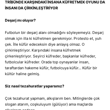
TRİBÜNDE KARŞINDAKİ İNSANA KÜFRETMEK OYUNU DA
İNSANI DA ÇİRKİNLEŞTİRİYOR
Deşarj mı oluyor?
Futbolun bir deşarj alanı olmadığını söyleyemeyiz. Deşarj
olmak için illa ki küfretmen gerekmiyor. Protesto et, yuh
çek. İlle küfür edeceksin diye anlayış olmaz. O
çirkinleştiriyor. Karşındaki insana küfretmek
çirkenleştiriyor. Seyirci küfreder, başkanlar küfreder,
futbolcular küfreder. Orada top oynayanlar insan,
taraftardan hakeme küfür, futbolcuya küfür… Küfür bir
kültür haline gelmiş.
Siz nasıl tezahuratlar yaparsınız?
Çok tezahurat yapmam, alkışlarım ben. Mitinglerde çok
slogan atarım, coşkuluyum (gülüyor) ama maçlarda