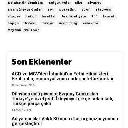
selahattin demirtaş
selçuk yula
şike
siyaset
sırrı süreyya önder
sol
sosyalist
spor
stadyum
stoper
takım
taraftar
teknik altyapı
tff
ticaret
topçu
tribün
türkiye
üçüncü lig
vivaspor
zeytinburnu spor
Son Eklenenler
AGD ve MGV’den İstanbul’un Fethi etkinlikleri:
Fetih ruhu, emperyalizmin surlarını fethetmektir
11 Haziran 2026
Dünyaca ünlü piyanist Evgeny Grinko’dan
Türkiye’ye özel jest: İzleyiciyi Türkçe selamladı,
Türkçe parça çaldı
13 Mart 2026
Adıyamanlılar Vakfı 30’uncu iftar organizasyonunu
gerçekleştirdi