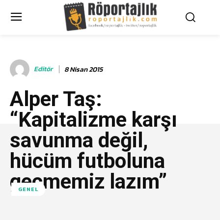
Editör
8 Nisan 2015
Alper Taş:
“Kapitalizme karşı
savunma değil,
hücüm futboluna
geçmemiz lazım”
GENEL