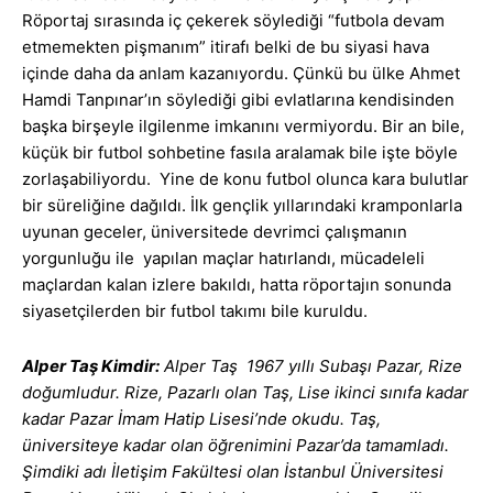
Röportaj sırasında iç çekerek söylediği “futbola devam
etmemekten pişmanım” itirafı belki de bu siyasi hava
içinde daha da anlam kazanıyordu. Çünkü bu ülke Ahmet
Hamdi Tanpınar’ın söylediği gibi evlatlarına kendisinden
başka birşeyle ilgilenme imkanını vermiyordu. Bir an bile,
küçük bir futbol sohbetine fasıla aralamak bile işte böyle
zorlaşabiliyordu. Yine de konu futbol olunca kara bulutlar
bir süreliğine dağıldı. İlk gençlik yıllarındaki kramponlarla
uyunan geceler, üniversitede devrimci çalışmanın
yorgunluğu ile yapılan maçlar hatırlandı, mücadeleli
maçlardan kalan izlere bakıldı, hatta röportajın sonunda
siyasetçilerden bir futbol takımı bile kuruldu.
Alper Taş
Kimdir
:
Alper Taş
1967 yıllı Subaşı Pazar, Rize
doğumludur. Rize, Pazarlı olan Taş, Lise ikinci sınıfa kadar
kadar Pazar İmam Hatip Lisesi’nde okudu.
Taş,
üniversiteye kadar olan öğrenimini Pazar’da tamamladı.
Şimdiki adı İletişim Fakültesi olan İstanbul Üniversitesi