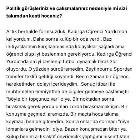
Politik görüşleriniz ve çalışmalarınız nedeniyle mi sizi
takımdan kesti hocanız?
Artık herhalde formsuzduk. Kadırga Öğrenci Yurdu’nda
kalıyordum. Daha sonra kulüp bir oda verdi. Bazı
ihitiyaçlarımın karşılanmasında kolaylıklar sağladı ama
öğrenci olup iyi beslenmen gerekiyordu. Kadırga Öğrenci
Yurdu’nda da iyi beslenip futbol oynamak biraz zor
oluyordu. O yüzden sürdüremedim. Zeytinburnu Spordan
transfer teklifi geldiği söylendi. Ben o zaman bir öğrenci
hareketinden dolayı içerideydim. Sonuç itibari ile
muhtemelen emniyetten de bilgiler gelmeye başlamıştır
“böyle bir topçunuz var” diye. Bir noktadan sonra
bırakmak gerekiyordu onları zorda bırakmamak için. Bir
konuşma geçmedi aramızda. Bir maçta hoca takıma
koymadı ben de gitmedim. Sonra onlar da sormadı “niye
idmanlara gelmedin” diye. Bazen konuşmadan biter ya.
Kulüp benim artık aktif devrimcilik yaptığımı hissettikten