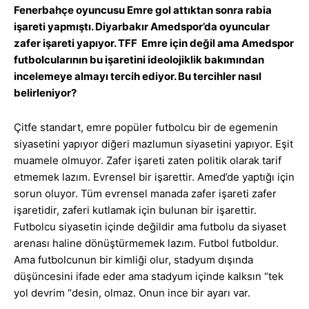
Fenerbahçe oyuncusu Emre gol attıktan sonra rabia
işareti yapmıştı. Diyarbakır Amedspor’da oyuncular
zafer işareti yapıyor. TFF Emre için değil ama Amedspor
futbolcularının bu işaretini ideolojiklik bakımından
incelemeye almayı tercih ediyor. Bu tercihler nasıl
belirleniyor?
Çitfe standart, emre popüler futbolcu bir de egemenin
siyasetini yapıyor diğeri mazlumun siyasetini yapıyor. Eşit
muamele olmuyor. Zafer işareti zaten politik olarak tarif
etmemek lazım. Evrensel bir işarettir. Amed’de yaptığı için
sorun oluyor. Tüm evrensel manada zafer işareti zafer
işaretidir, zaferi kutlamak için bulunan bir işarettir.
Futbolcu siyasetin içinde değildir ama futbolu da siyaset
arenası haline dönüştürmemek lazım. Futbol futboldur.
Ama futbolcunun bir kimliği olur, stadyum dışında
düşüncesini ifade eder ama stadyum içinde kalksın “tek
yol devrim “desin, olmaz. Onun ince bir ayarı var.