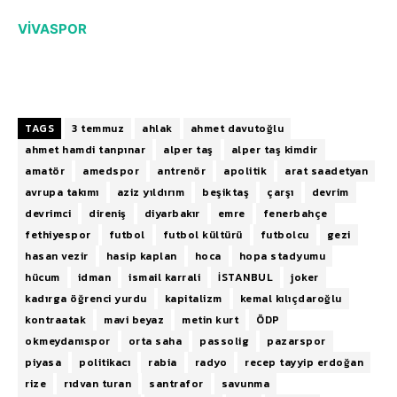
VİVASPOR
TAGS
3 temmuz
ahlak
ahmet davutoğlu
ahmet hamdi tanpınar
alper taş
alper taş kimdir
amatör
amedspor
antrenör
apolitik
arat saadetyan
avrupa takımı
aziz yıldırım
beşiktaş
çarşı
devrim
devrimci
direniş
diyarbakır
emre
fenerbahçe
fethiyespor
futbol
futbol kültürü
futbolcu
gezi
hasan vezir
hasip kaplan
hoca
hopa stadyumu
hücum
idman
ismail karrali
İSTANBUL
joker
kadırga öğrenci yurdu
kapitalizm
kemal kılıçdaroğlu
kontraatak
mavi beyaz
metin kurt
ÖDP
okmeydanıspor
orta saha
passolig
pazarspor
piyasa
politikacı
rabia
radyo
recep tayyip erdoğan
rize
rıdvan turan
santrafor
savunma