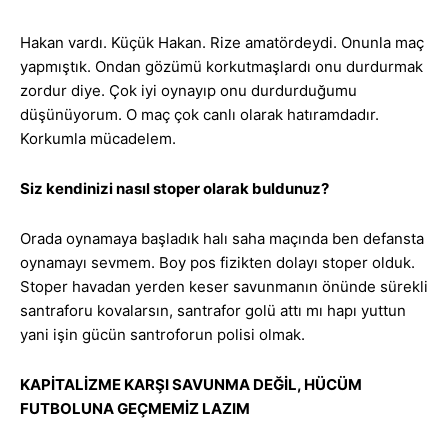
Hakan vardı. Küçük Hakan. Rize amatördeydi. Onunla maç
yapmıştık. Ondan gözümü korkutmaşlardı onu durdurmak
zordur diye. Çok iyi oynayıp onu durdurduğumu
düşünüyorum. O maç çok canlı olarak hatıramdadır.
Korkumla mücadelem.
Siz kendinizi nasıl stoper olarak buldunuz?
Orada oynamaya başladık halı saha maçında ben defansta
oynamayı sevmem. Boy pos fizikten dolayı stoper olduk.
Stoper havadan yerden keser savunmanın önünde sürekli
santraforu kovalarsın, santrafor golü attı mı hapı yuttun
yani işin gücün santroforun polisi olmak.
KAPİTALİZME KARŞI SAVUNMA DEĞİL, HÜCÜM
FUTBOLUNA GEÇMEMİZ LAZIM