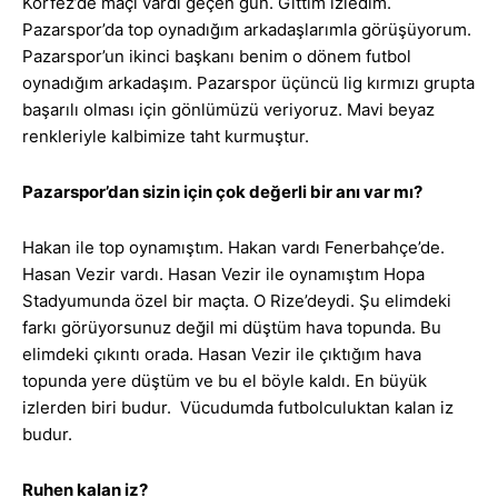
Körfez’de maçı vardı geçen gün. Gittim izledim.
Pazarspor’da top oynadığım arkadaşlarımla görüşüyorum.
Pazarspor’un ikinci başkanı benim o dönem futbol
oynadığım arkadaşım. Pazarspor üçüncü lig kırmızı grupta
başarılı olması için gönlümüzü veriyoruz. Mavi beyaz
renkleriyle kalbimize taht kurmuştur.
Pazarspor’dan sizin için çok değerli bir anı var mı?
Hakan ile top oynamıştım. Hakan vardı Fenerbahçe’de.
Hasan Vezir vardı. Hasan Vezir ile oynamıştım Hopa
Stadyumunda özel bir maçta. O Rize’deydi. Şu elimdeki
farkı görüyorsunuz değil mi düştüm hava topunda. Bu
elimdeki çıkıntı orada. Hasan Vezir ile çıktığım hava
topunda yere düştüm ve bu el böyle kaldı. En büyük
izlerden biri budur. Vücudumda futbolculuktan kalan iz
budur.
Ruhen kalan iz?