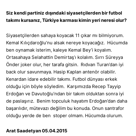
Siz kendi partiniz dışındaki siyasetçilerden bir futbol
takımı kursanız, Türkiye karması kimin yeri neresi olur?
Siyasetçilerden sahaya koyacak 11 çıkar mı bilmiyorum.
Kemal Kılıçdaroğlu’nu alsak nereye koyacağız. Hücumda
ben oynamak isterim, kaleye Kemal Bey’i koyalım.
Ortasahaya Selahattin Demirtaş’ı kolalım. Sırrı Süreyya
Önder joker olur, her tarafa gitsin. Rıdvan Turan’dan iyi
back olur savunmaya. Hasip Kaplan antenör olabilir.
Kenardan idare edebilir takımı. Futbol dünyası erkek
olduğu için böyle söyledim. Karşımızda Recep Tayyip
Erdoğan ve Davutoğlu’ndan bir takım olduktan sonra iyi
de paslaşırız. Benim topculuk hayatım Erdoğan’dan daha
başarılıdır, mütevazı değilim bu konuda. Onun santrafor
olduğu yerde de ben stoper olmam. Hücumda olurum.
Arat Saadetyan 05.04.2015