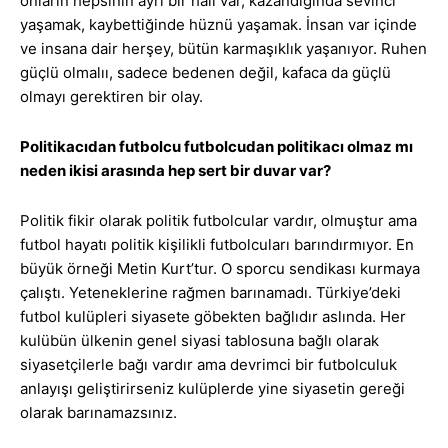
onların hepsinin ayrı bir hali var, kazandığında sevinci
yaşamak, kaybettiğinde hüznü yaşamak. İnsan var içinde
ve insana dair herşey, bütün karmaşıklık yaşanıyor. Ruhen
güçlü olmalıı, sadece bedenen değil, kafaca da güçlü
olmayı gerektiren bir olay.
Politikacıdan futbolcu futbolcudan politikacı olmaz mı
neden ikisi arasında hep sert bir duvar var?
Politik fikir olarak politik futbolcular vardır, olmuştur ama
futbol hayatı politik kişilikli futbolcuları barındırmıyor. En
büyük örneği Metin Kurt’tur. O sporcu sendikası kurmaya
çalıştı. Yeteneklerine rağmen barınamadı. Türkiye’deki
futbol kulüpleri siyasete göbekten bağlıdır aslında. Her
kulübün ülkenin genel siyasi tablosuna bağlı olarak
siyasetçilerle bağı vardır ama devrimci bir futbolculuk
anlayışı geliştirirseniz kulüplerde yine siyasetin gereği
olarak barınamazsınız.