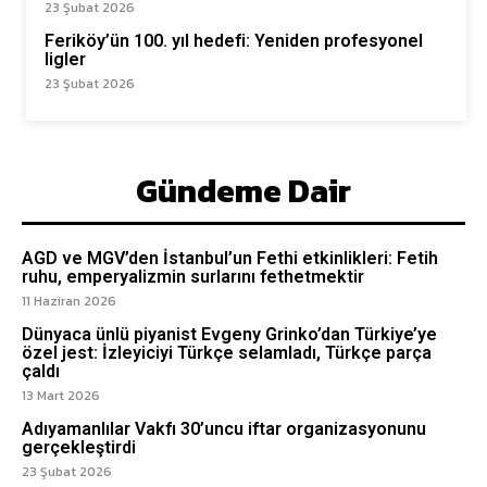
23 Şubat 2026
Feriköy’ün 100. yıl hedefi: Yeniden profesyonel
ligler
23 Şubat 2026
Gündeme Dair
AGD ve MGV’den İstanbul’un Fethi etkinlikleri: Fetih
ruhu, emperyalizmin surlarını fethetmektir
11 Haziran 2026
Dünyaca ünlü piyanist Evgeny Grinko’dan Türkiye’ye
özel jest: İzleyiciyi Türkçe selamladı, Türkçe parça
çaldı
13 Mart 2026
Adıyamanlılar Vakfı 30’uncu iftar organizasyonunu
gerçekleştirdi
23 Şubat 2026