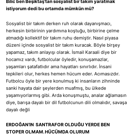
Bilic ben Beşiktaş’tan sosyalist bir takım yaratmak
istiyorum dedi bu ortamda mümkün mü?
Sosyalist bir takım derken ruh olarak dayanışmacı,
herkesin birbirinin yardımına koştuğu, birbirine çelme
atmadığı kollektif bir takım ruhu demiştir. Nasıl piyasa
düzeni içinde sosyalist bir takım kuracak. Böyle birşey
yapamaz, takım anlayışı olarak. İsmail Karaali diye bir
hocamız vardı, futbolcular öyledir, konuşamazlar,
yaşamları şatafatlıdır ama hayatları sınırlıdır. İnsani
tepkileri olur, herkes hemen hücum eder. Acımasızdır.
Futbolcu öyle bir yere konulmuş ki insanların zihninde
sanki hayata dair şeylerden muafmış, bu ülkede
yaşamıyorlarmış gibi. Arda konuşmuştu, analar ağlamasın
diye, barışa dayalı bir dil futbolcunun dili olmalıdır, savaşa
dayalı değli
ERDOĞAN’IN SANTRAFOR OLDUĞU YERDE BEN
STOPER OLMAM. HÜCÜMDA OLURUM