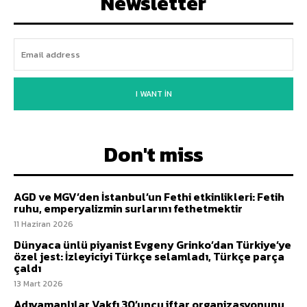
Newsletter
I WANT IN
Don't miss
AGD ve MGV’den İstanbul’un Fethi etkinlikleri: Fetih
ruhu, emperyalizmin surlarını fethetmektir
11 Haziran 2026
Dünyaca ünlü piyanist Evgeny Grinko’dan Türkiye’ye
özel jest: İzleyiciyi Türkçe selamladı, Türkçe parça
çaldı
13 Mart 2026
Adıyamanlılar Vakfı 30’uncu iftar organizasyonunu