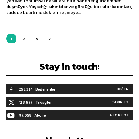
yapılan toplumsal baskılara dair haberler gündemden
düşmüyor. Yaşadığı sıkıntılar ve gördüğü baskılar kadınları,
sadece belirli meslekleri seçmeye...
1
2
3
Stay in touch:
255,324
Beğenenler
BEĞEN
128,657
Takipçiler
TAKIP ET
97,058
Abone
ABONE OL