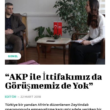
GENEL
“AKP ile İttifakımız da
Görüşmemiz de Yok”
EDITÖR
-
22 MART 2018
Türkiye bir yandan Afrin'e düzenlenen Zeytindalı
operasyonuyla emperyalizme karşı mücadele verirken bir