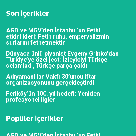
Son İçerikler
AGD ve MGV’den İstanbul’un Fethi
etkinlikleri: Fetih ruhu, emperyalizmin
surlarını fethetmektir
Dünyaca ünlü piyanist Evgeny Grinko’dan
Türkiye’ye özel jest: İzleyiciyi Türkçe
selamladı, Türkçe parça çaldı
Adıyamanlılar Vakfı 30’uncu iftar
organizasyonunu gerçekleştirdi
Feriköy’ün 100. yıl hedefi: Yeniden
profesyonel ligler
Popüler İçerikler
AGD ve MGV’den İstanbul’un Fethi