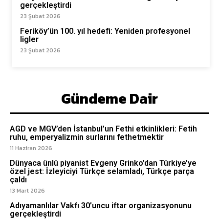
gerçekleştirdi
23 Şubat 2026
Feriköy’ün 100. yıl hedefi: Yeniden profesyonel
ligler
23 Şubat 2026
Gündeme Dair
AGD ve MGV’den İstanbul’un Fethi etkinlikleri: Fetih
ruhu, emperyalizmin surlarını fethetmektir
11 Haziran 2026
Dünyaca ünlü piyanist Evgeny Grinko’dan Türkiye’ye
özel jest: İzleyiciyi Türkçe selamladı, Türkçe parça
çaldı
13 Mart 2026
Adıyamanlılar Vakfı 30’uncu iftar organizasyonunu
gerçekleştirdi