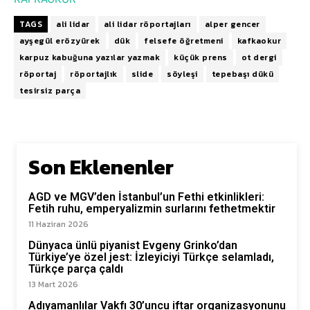
TAGS
ali lidar
ali lidar röportajları
alper gencer
ayşegül erözyürek
dük
felsefe öğretmeni
kafkaokur
karpuz kabuğuna yazılar yazmak
küçük prens
ot dergi
röportaj
röportajlık
slide
söyleşi
tepebaşı dükü
tesirsiz parça
Son Eklenenler
AGD ve MGV’den İstanbul’un Fethi etkinlikleri:
Fetih ruhu, emperyalizmin surlarını fethetmektir
11 Haziran 2026
Dünyaca ünlü piyanist Evgeny Grinko’dan
Türkiye’ye özel jest: İzleyiciyi Türkçe selamladı,
Türkçe parça çaldı
13 Mart 2026
Adıyamanlılar Vakfı 30’uncu iftar organizasyonunu