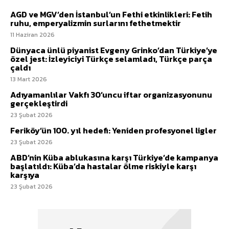
AGD ve MGV’den İstanbul’un Fethi etkinlikleri: Fetih
ruhu, emperyalizmin surlarını fethetmektir
11 Haziran 2026
Dünyaca ünlü piyanist Evgeny Grinko’dan Türkiye’ye
özel jest: İzleyiciyi Türkçe selamladı, Türkçe parça
çaldı
13 Mart 2026
Adıyamanlılar Vakfı 30’uncu iftar organizasyonunu
gerçekleştirdi
23 Şubat 2026
Feriköy’ün 100. yıl hedefi: Yeniden profesyonel ligler
23 Şubat 2026
ABD’nin Küba ablukasına karşı Türkiye’de kampanya
başlatıldı: Küba’da hastalar ölme riskiyle karşı
karşıya
23 Şubat 2026