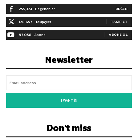
255,324
Beğenenler
BEĞEN
128,657
Takipçiler
TAKIP ET
97,058
Abone
ABONE OL
Newsletter
I WANT IN
Don't miss