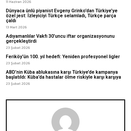
11 Haziran 2026
Dünyaca ünlü piyanist Evgeny Grinko’dan Türkiye’ye
özel jest: İzleyiciyi Türkçe selamladı, Türkçe parça
çaldı
13 Mart 2026
Adıyamanlılar Vakfı 30’uncu iftar organizasyonunu
gerçekleştirdi
23 Şubat 2026
Feriköy’ün 100. yıl hedefi: Yeniden profesyonel ligler
23 Şubat 2026
ABD’nin Küba ablukasına karşı Türkiye’de kampanya
başlatıldı: Küba’da hastalar ölme riskiyle karşı karşıya
23 Şubat 2026