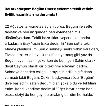
Rol arkadaşınız Begüm Öner’e evlenme teklif ettiniz.
Evlilik hazırlıkları ne durumda?
22 Ağustos’ta kısmetse evleniyoruz. Begüm ile sette
tanıştık ve ben ilk günden beri evleneceğimizi
düşünüyordum. Teklif hazırlıkları yaparken senarist
arkadaşım Eray Yasin Işık’a dedim ki “Ben sette teklif
etmeyi planlıyorum. Sen o sahneyi sanki Şahin karakteri,
Elvan karakterine evlilik teklifi ediyormuş gibi yaz da
Begüm uyanmasın, çekerken de ben içeri Şahin olarak
değil Ceyhun olarak girip teklifimi edeyim” dedim.
Sahneye önceden çalıştık, orayı süsledik, hiç farkına
varmadı tabii Begüm. Çekim başlayınca söze “Begüm”
diye başladım, zaten Begüm o an şoke oldu ve teklifimi
ettim. Kendi kendime dedim ki “Eğer hayır derse ben
orada diziyi de her şeyi de bırakır giderdim herhalde.”