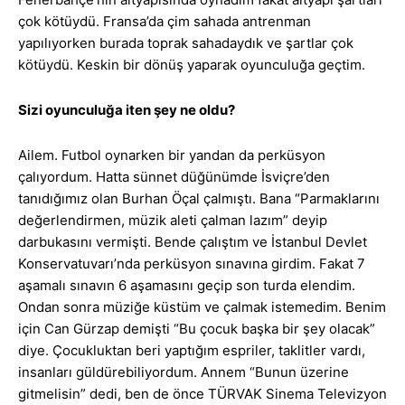
çok kötüydü. Fransa’da çim sahada antrenman
yapılıyorken burada toprak sahadaydık ve şartlar çok
kötüydü. Keskin bir dönüş yaparak oyunculuğa geçtim.
Sizi oyunculuğa iten şey ne oldu?
Ailem. Futbol oynarken bir yandan da perküsyon
çalıyordum. Hatta sünnet düğünümde İsviçre’den
tanıdığımız olan Burhan Öçal çalmıştı. Bana “Parmaklarını
değerlendirmen, müzik aleti çalman lazım” deyip
darbukasını vermişti. Bende çalıştım ve İstanbul Devlet
Konservatuvarı’nda perküsyon sınavına girdim. Fakat 7
aşamalı sınavın 6 aşamasını geçip son turda elendim.
Ondan sonra müziğe küstüm ve çalmak istemedim. Benim
için Can Gürzap demişti “Bu çocuk başka bir şey olacak”
diye. Çocukluktan beri yaptığım espriler, taklitler vardı,
insanları güldürebiliyordum. Annem “Bunun üzerine
gitmelisin” dedi, ben de önce TÜRVAK Sinema Televizyon