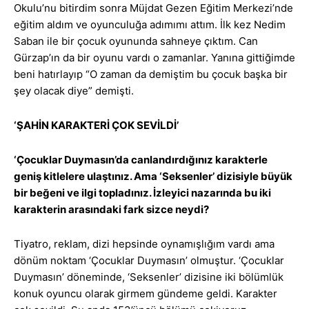
Okulu’nu bitirdim sonra Müjdat Gezen Eğitim Merkezi’nde
eğitim aldım ve oyunculuğa adımımı attım. İlk kez Nedim
Saban ile bir çocuk oyununda sahneye çıktım. Can
Gürzap’ın da bir oyunu vardı o zamanlar. Yanına gittiğimde
beni hatırlayıp “O zaman da demiştim bu çocuk başka bir
şey olacak diye” demişti.
‘ŞAHİN KARAKTERİ ÇOK SEVİLDİ’
‘Çocuklar Duymasın’da canlandırdığınız karakterle
geniş kitlelere ulaştınız. Ama ‘Seksenler’ dizisiyle büyük
bir beğeni ve ilgi topladınız. İzleyici nazarında bu iki
karakterin arasındaki fark sizce neydi?
Tiyatro, reklam, dizi hepsinde oynamışlığım vardı ama
dönüm noktam ‘Çocuklar Duymasın’ olmuştur. ‘Çocuklar
Duymasın’ döneminde, ‘Seksenler’ dizisine iki bölümlük
konuk oyuncu olarak girmem gündeme geldi. Karakter