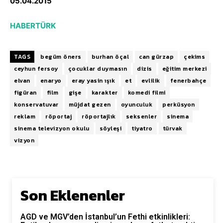
05.04.2015
HABERTÜRK
TAGS
begüm öners
burhan öçal
can gürzap
çekims
ceyhun fersoy
çocuklar duymasın
dizis
eğitim merkezi
elvan
enaryo
eray yasin ışık
et
evlilik
fenerbahçe
figüran
film
gişe
karakter
komedi filmi
konservatuvar
müjdat gezen
oyunculuk
perküsyon
reklam
röportaj
röportajlık
seksenler
sinema
sinema televizyon okulu
söyleşi
tiyatro
türvak
vizyon
Son Eklenenler
AGD ve MGV’den İstanbul’un Fethi etkinlikleri: