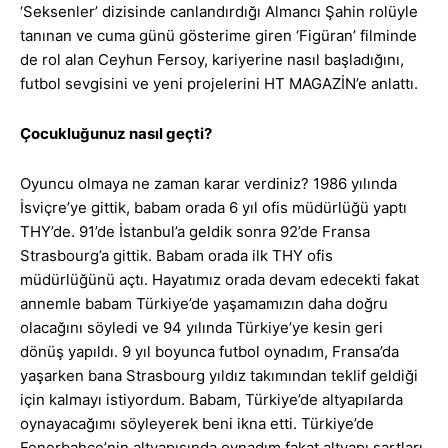
‘Seksenler’ dizisinde canlandırdığı Almancı Şahin rolüyle
tanınan ve cuma günü gösterime giren ‘Figüran’ filminde
de rol alan Ceyhun Fersoy, kariyerine nasıl başladığını,
futbol sevgisini ve yeni projelerini HT MAGAZİN’e anlattı.
Çocukluğunuz nasıl geçti?
Oyuncu olmaya ne zaman karar verdiniz? 1986 yılında
İsviçre’ye gittik, babam orada 6 yıl ofis müdürlüğü yaptı
THY’de. 91’de İstanbul’a geldik sonra 92’de Fransa
Strasbourg’a gittik. Babam orada ilk THY ofis
müdürlüğünü açtı. Hayatımız orada devam edecekti fakat
annemle babam Türkiye’de yaşamamızın daha doğru
olacağını söyledi ve 94 yılında Türkiye’ye kesin geri
dönüş yapıldı. 9 yıl boyunca futbol oynadım, Fransa’da
yaşarken bana Strasbourg yıldız takımından teklif geldiği
için kalmayı istiyordum. Babam, Türkiye’de altyapılarda
oynayacağımı söyleyerek beni ikna etti. Türkiye’de
Fenerbahçe’nin altyapısında oynadım fakat altyapı şartları