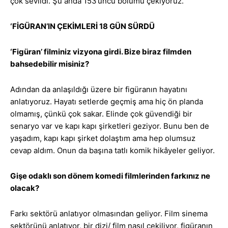
çok sevildi. Şu anda 153’üncü bölümü çekiyoruz.
‘FİGÜRAN’IN ÇEKİMLERİ 18 GÜN SÜRDÜ
‘Figüran’ filminiz vizyona girdi. Bize biraz filmden
bahsedebilir misiniz?
Adından da anlaşıldığı üzere bir figüranın hayatını
anlatıyoruz. Hayatı setlerde geçmiş ama hiç ön planda
olmamış, çünkü çok sakar. Elinde çok güvendiği bir
senaryo var ve kapı kapı şirketleri geziyor. Bunu ben de
yaşadım, kapı kapı şirket dolaştım ama hep olumsuz
cevap aldım. Onun da başına tatlı komik hikâyeler geliyor.
Gişe odaklı son dönem komedi filmlerinden farkınız ne
olacak?
Farkı sektörü anlatıyor olmasından geliyor. Film sinema
sektörünü anlatıyor, bir dizi/ film nasıl çekiliyor, figüranın