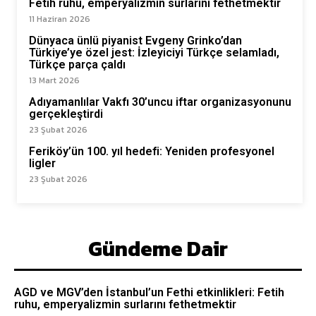
Fetih ruhu, emperyalizmin surlarını fethetmektir
11 Haziran 2026
Dünyaca ünlü piyanist Evgeny Grinko’dan
Türkiye’ye özel jest: İzleyiciyi Türkçe selamladı,
Türkçe parça çaldı
13 Mart 2026
Adıyamanlılar Vakfı 30’uncu iftar organizasyonunu
gerçekleştirdi
23 Şubat 2026
Feriköy’ün 100. yıl hedefi: Yeniden profesyonel
ligler
23 Şubat 2026
Gündeme Dair
AGD ve MGV’den İstanbul’un Fethi etkinlikleri: Fetih
ruhu, emperyalizmin surlarını fethetmektir