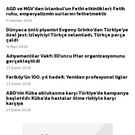
AGD ve MGV’den İstanbul’un Fethi etkinlikleri: Fetih
ruhu, emperyalizmin surlarını fethetmektir
11 Haziran 2026
Dünyaca ünlü piyanist Evgeny Grinko’dan Türkiye’ye
özel jest: İzleyiciyi Türkçe selamladı, Türkçe parça
çaldı
13 Mart 2026
Adıyamanlılar Vakfı 30’uncu iftar organizasyonunu
gerçekleştirdi
23 Şubat 2026
Feriköy’ün 100. yıl hedefi: Yeniden profesyonel ligler
23 Şubat 2026
ABD’nin Küba ablukasına karşı Türkiye’de kampanya
başlatıldı: Küba’da hastalar ölme riskiyle karşı
karşıya
23 Şubat 2026