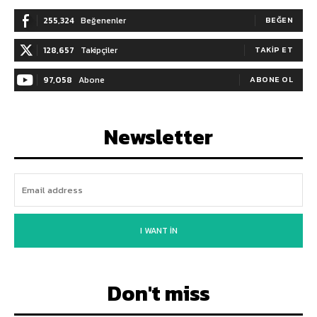
255,324
Beğenenler
BEĞEN
128,657
Takipçiler
TAKIP ET
97,058
Abone
ABONE OL
Newsletter
I WANT IN
Don't miss