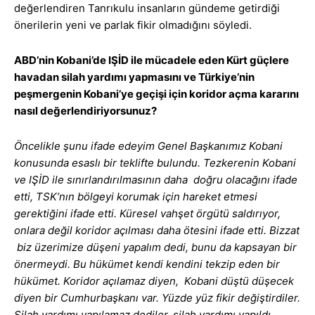
değerlendiren Tanrıkulu insanların gündeme getirdiği
önerilerin yeni ve parlak fikir olmadığını söyledi.
ABD’nin Kobani’de IŞİD ile mücadele eden Kürt güçlere
havadan silah yardımı yapmasını ve Türkiye’nin
peşmergenin Kobani’ye geçişi için koridor açma kararını
nasıl değerlendiriyorsunuz?
Öncelikle şunu ifade edeyim Genel Başkanımız Kobani
konusunda esaslı bir teklifte bulundu. Tezkerenin Kobani
ve IŞİD ile sınırlandırılmasının daha doğru olacağını ifade
etti, TSK’nın bölgeyi korumak için hareket etmesi
gerektiğini ifade etti. Küresel vahşet örgütü saldırıyor,
onlara değil koridor açılması daha ötesini ifade etti. Bizzat
biz üzerimize düşeni yapalım dedi, bunu da kapsayan bir
önermeydi. Bu hükümet kendi kendini tekzip eden bir
hükümet. Koridor açılamaz diyen, Kobani düştü düşecek
diyen bir Cumhurbaşkanı var. Yüzde yüz fikir değiştirdiler.
Silah yardımı yapılamaz dediler, silah yardımı yapıldı.