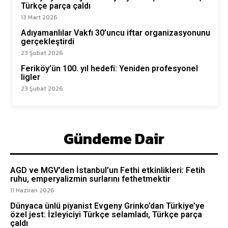
Türkçe parça çaldı
13 Mart 2026
Adıyamanlılar Vakfı 30’uncu iftar organizasyonunu
gerçekleştirdi
23 Şubat 2026
Feriköy’ün 100. yıl hedefi: Yeniden profesyonel
ligler
23 Şubat 2026
Gündeme Dair
AGD ve MGV’den İstanbul’un Fethi etkinlikleri: Fetih
ruhu, emperyalizmin surlarını fethetmektir
11 Haziran 2026
Dünyaca ünlü piyanist Evgeny Grinko’dan Türkiye’ye
özel jest: İzleyiciyi Türkçe selamladı, Türkçe parça
çaldı