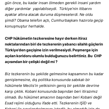
gün önce, bu kadar insan ölmeden gerekli insani yardım
diğer yardımlar yapılabilseydi. Türkiye’nin itibarını
ayaklar altına alacak duruma düşmeselerdi. Ne oldu
şimdi? Obama telefon açtı, Cumhurbaşkanı hazırola geçip
konuşmuştur herhalde.
CHP hükümetin tezkeresine hayır derken itiraz
noktalarından biri de tezkerenin yabancı silahlı güçlerin
Türkiye’den geçişine izin verilmesiydi. Peşmerge için
açılan koridoru olumlu bulduğunuzu belirttiniz. Bu CHP
açısından bir çelişki değil mi ?
Biz tezkerenin bu şekilde gelmesine kapsamının bu kadar
genişlemesine, dış politika konusunda sabıkalı bir
hükümete Meclis’in yetkisinin geniş bir şekilde devrine
karşı çıktık. Kobani konusunda başından beri itirazımız
olmadı. Bu hükümet amacının başından beri Kobani değil
Esad rejimi olduğunu ifade etti. Tezkerenin IŞİD ve
Kobani ile sınırlandırılmasını istedik, bu olmadığı için de