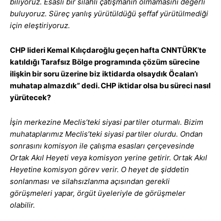
biliyoruz. Esaslı bir silahlı çatışmanın olmamasını değerli
buluyoruz. Süreç yanlış yürütüldüğü şeffaf yürütülmediği
için eleştiriyoruz.
CHP lideri Kemal Kılıçdaroğlu geçen hafta CNNTÜRK’te
katıldığı Tarafsız Bölge programında çözüm sürecine
ilişkin bir soru üzerine biz iktidarda olsaydık Öcalan’ı
muhatap almazdık” dedi. CHP iktidar olsa bu süreci nasıl
yürütecek?
İşin merkezine Meclis’teki siyasi partiler oturmalı. Bizim
muhataplarımız Meclis’teki siyasi partiler olurdu. Ondan
sonrasını komisyon ile çalışma esasları çerçevesinde
Ortak Akıl Heyeti veya komisyon yerine getirir. Ortak Akıl
Heyetine komisyon görev verir. O heyet de şiddetin
sonlanması ve silahsızlanma açısından gerekli
görüşmeleri yapar, örgüt üyeleriyle de görüşmeler
olabilir.