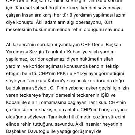
CHP Genel Başkan Yardımcısı Sezgin Tanrıkulu Kobani
için ‘Küresel vahşet örgütüne karşı kendini savunmaya
çalışan insanlara karşı her türlü yardımın yapılması lazım’
diye konuştu. Âkil adamların algı operasyonu, Kürt
meselesinin hükümetin elinde rehin olduğunu savundu.
Al Jazeera’nin sorularını yanıtlayan CHP Genel Başkan
Yardımcısı Sezgin Tanrıkulu ‘Kobani’ye silah yardımı
yapılamaz, koridor açılamaz’ diyen hükümetin silah
yardımı ve koridor açılması konusunda kendini tekzip
ettiğini belirtti. CHP’nin PKK ile PYD’yi aynı görmediğini
söyleyen Tanrıkulu Kobani’ye açılacak koridoru da doğru
bulduklarını söyledi. CHP’nin yabancı asker geçişi için izin
veren tezkereye ‘hayır’ demesini tezkerenin IŞİD ve
Kobani ile sınırlı olmamasına bağlayan Tanrıkulu CHP’nin
çözüm sürecine bakışını da anlattı. CHP’nin barıştan yana
olduğunu söyleyen Tanrıkulu hükümetin çözüm sürecini
elinde rehin tuttuğunu savundu. Âkil insanlar heyetinin
Başbakan Davutoğlu ile yaptığı görüşmeyi de