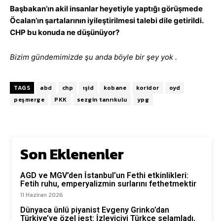
Başbakan’ın akil insanlar heyetiyle yaptığı görüşmede
Öcalan’ın şartalarının iyileştirilmesi talebi dile getirildi.
CHP bu konuda ne düşünüyor?
Bizim gündemimizde şu anda böyle bir şey
yok
.
TAGS
abd
chp
ışid
kobane
koridor
oyd
peşmerge
PKK
sezgin tanrıkulu
ypg
Son Eklenenler
AGD ve MGV’den İstanbul’un Fethi etkinlikleri:
Fetih ruhu, emperyalizmin surlarını fethetmektir
11 Haziran 2026
Dünyaca ünlü piyanist Evgeny Grinko’dan
Türkiye’ye özel jest: İzleyiciyi Türkçe selamladı,