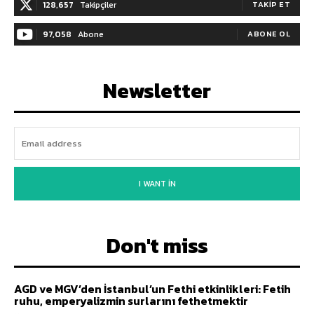
128,657
Takipçiler
TAKIP ET
97,058
Abone
ABONE OL
Newsletter
I WANT IN
Don't miss
AGD ve MGV’den İstanbul’un Fethi etkinlikleri: Fetih
ruhu, emperyalizmin surlarını fethetmektir