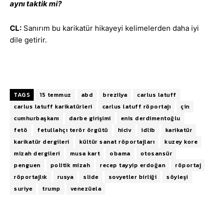
aynı taktik mi?
CL:
Sanırım bu karikatür hikayeyi kelimelerden daha iyi
dile getirir.
TAGS
15 temmuz
abd
brezilya
carlus latuff
carlus latuff karikatürleri
carlus latuff röportajı
çin
cumhurbaşkanı
darbe girişimi
enis derdimentoğlu
fetö
fetullahçı terör örgütü
hiciv
idlib
karikatür
karikatür dergileri
kültür sanat röportajları
kuzey kore
mizah dergileri
musa kart
obama
otosansür
penguen
politik mizah
recep tayyip erdoğan
röportaj
röportajlık
rusya
slide
sovyetler birliği
söyleşi
suriye
trump
venezüela