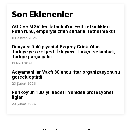
Son Eklenenler
AGD ve MGV’den İstanbul’un Fethi etkinlikleri:
Fetih ruhu, emperyalizmin surlarını fethetmektir
11 Haziran 2026
Dünyaca ünlü piyanist Evgeny Grinko’dan
Türkiye’ye özel jest: İzleyiciyi Türkçe selamladı,
Türkçe parça çaldı
13 Mart 2026
Adıyamanlılar Vakfı 30’uncu iftar organizasyonunu
gerçekleştirdi
23 Şubat 2026
Feriköy’ün 100. yıl hedefi: Yeniden profesyonel
ligler
23 Şubat 2026