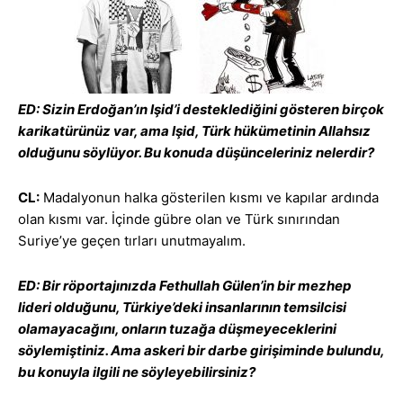
ED: Sizin Erdoğan’ın Işid’i desteklediğini gösteren birçok
karikatürünüz var, ama Işid, Türk hükümetinin Allahsız
olduğunu söylüyor. Bu konuda düşünceleriniz nelerdir?
CL:
Madalyonun halka gösterilen kısmı ve kapılar ardında
olan kısmı var. İçinde gübre olan ve Türk sınırından
Suriye’ye geçen tırları unutmayalım.
ED: Bir röportajınızda Fethullah Gülen’in bir mezhep
lideri olduğunu, Türkiye’deki insanlarının temsilcisi
olamayacağını, onların tuzağa düşmeyeceklerini
söylemiştiniz. Ama askeri bir darbe girişiminde bulundu,
bu konuyla ilgili ne söyleyebilirsiniz?