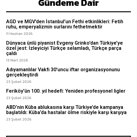
Gündeme Dair
AGD ve MGV’den İstanbul’un Fethi etkinlikleri: Fetih
ruhu, emperyalizmin surlarını fethetmektir
11 Haziran 2026
Dünyaca ünlü piyanist Evgeny Grinko’dan Türkiye’ye
özel jest: İzleyiciyi Türkçe selamladı, Türkçe parça
çaldı
13 Mart 2026
Adıyamanlılar Vakfı 30’uncu iftar organizasyonunu
gerçekleştirdi
23 Şubat 2026
Feriköy’ün 100. yıl hedefi: Yeniden profesyonel ligler
23 Şubat 2026
ABD’nin Küba ablukasına karşı Türkiye’de kampanya
başlatıldı: Küba’da hastalar ölme riskiyle karşı karşıya
23 Şubat 2026