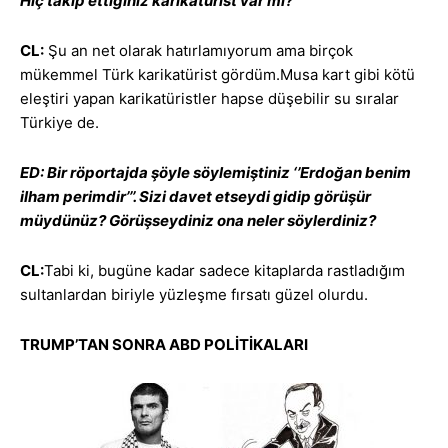
Hiç takip ettiğiniz karikatürist var mı?
CL:
Şu an net olarak hatırlamıyorum ama birçok
mükemmel Türk karikatürist gördüm.Musa kart gibi kötü
eleştiri yapan karikatüristler hapse düşebilir su sıralar
Türkiye de.
ED: Bir röportajda şöyle söylemiştiniz ‘’Erdoğan benim
ilham perimdir’’’. Sizi davet etseydi gidip görüşür
müydünüz? Görüşseydiniz ona neler söylerdiniz?
CL:
Tabi ki, bugüne kadar sadece kitaplarda rastladığım
sultanlardan biriyle yüzleşme fırsatı güzel olurdu.
TRUMP’TAN SONRA ABD POLİTİKALARI