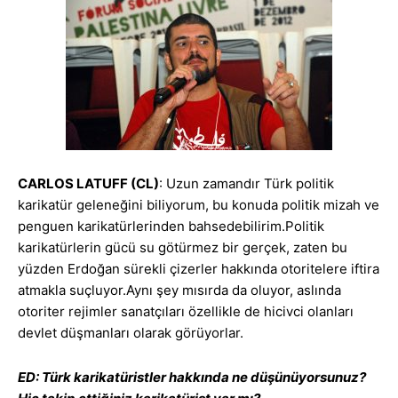
CARLOS LATUFF (CL)
: Uzun zamandır Türk politik
karikatür geleneğini biliyorum, bu konuda politik mizah ve
penguen karikatürlerinden bahsedebilirim.Politik
karikatürlerin gücü su götürmez bir gerçek, zaten bu
yüzden Erdoğan sürekli çizerler hakkında otoritelere iftira
atmakla suçluyor.Aynı şey mısırda da oluyor, aslında
otoriter rejimler sanatçıları özellikle de hicivci olanları
devlet düşmanları olarak görüyorlar.
ED: Türk karikatüristler hakkında ne düşünüyorsunuz?