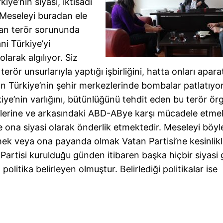
iye’nin siyasi, iktisadi
. Meseleyi buradan ele
lan terör sorununda
ni Türkiye’yi
larak algılıyor. Siz
ör unsurlarıyla yaptığı işbirliğini, hatta onları apara
n Türkiye’nin şehir merkezlerinde bombalar patlatıyor
iye’nin varlığını, bütünlüğünü tehdit eden bu terör örg
tlerine ve arkasındaki ABD-ABye karşı mücadele etmek
e ona siyasi olarak önderlik etmektedir. Meseleyi böyl
k veya ona payanda olmak Vatan Partisi’ne kesinlik
Partisi kurulduğu günden itibaren başka hiçbir siyasi
litika belirleyen olmuştur. Belirlediği politikalar ise