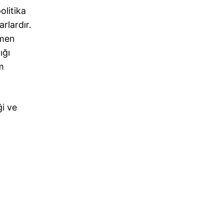
olitika
rlardır.
ümen
ığı
m
ği ve