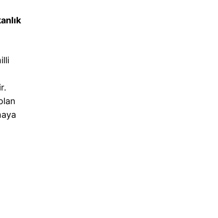
anlık
lli
r.
olan
maya