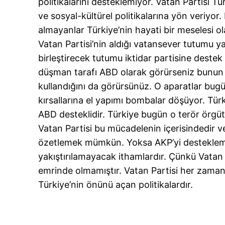
politikalarını desteklemiyor. Vatan Partisi Türk
ve sosyal-kültürel politikalarına yön veriyor
almayanlar Türkiye’nin hayati bir meselesi o
Vatan Partisi’nin aldığı vatansever tutumu ya
birleştirecek tutumu iktidar partisine destek o
düşman tarafı ABD olarak görürseniz bunun ter
kullandığını da görürsünüz. O aparatlar bugü
kırsallarına el yapımı bombalar döşüyor. Türk
ABD desteklidir. Türkiye bugün o terör örgü
Vatan Partisi bu mücadelenin içerisindedir v
özetlemek mümkün. Yoksa AKP’yi destekleme
yakıştırılamayacak ithamlardır. Çünkü Vatan 
emrinde olmamıştır. Vatan Partisi her zaman po
Türkiye’nin önünü açan politikalardır.