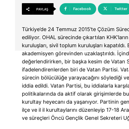
Facebook
Twitter
PAYLAŞ
Türkiye’de 24 Temmuz 2015’te Çözüm Süreci
ediliyor. OHAL sürecinde çıkartılan KHK’ların d
kuruluşları, sivil toplum kuruluşları kapatıld
akademisyen görevinden uzaklaştırıldı. İçin
değerlendirirken, bir başka kesim de Vatan S
ifadelendirenlerden biri de Vatan Partisi. Va
sürecin bölücülüğe yarayacağını söylediği ve
iddia edildi. Vatan Partisi, bu iddialarla kar
politikalarında da aktif olarak girişimlerde 
kurultay heyecanı da yaşanıyor. Partinin ge
ilçe ve il il kurultaylarını düzenleyip 17-18 A
ve süreçleri Öncü Gençlik Genel Sekreteri U