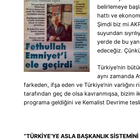
belirlemeye başl
hattı ve ekonomik
Şimdi biz mi AK
suyundan sıyrılı
yerde de bu yan
edeceğiz. Çünkü
Türkiye’nin bütün
aynı zamanda Avr
farkeden, ifşa eden ve Türkiye’nin varlığını r
tarafından geç de olsa kavranmışsa, bizim ik
programa geldiğini ve Kemalist Devrime tesli
“TÜRKİ
YE’YE ASLA BAŞKANLIK SİSTEMİN