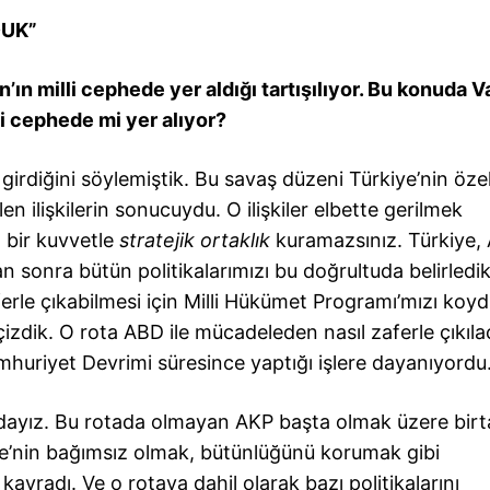
DUK”
 milli cephede yer aldığı tartışılıyor. Bu konuda V
i cephede mi yer alıyor?
irdiğini söylemiştik. Bu savaş düzeni Türkiye’nin özel
n ilişkilerin sonucuydu. O ilişkiler elbette gerilmek
n bir kuvvetle
stratejik ortaklık
kuramazsınız. Türkiye, 
an sonra bütün politikalarımızı bu doğrultuda belirled
rle çıkabilmesi için Milli Hükümet Programı’mızı koydu
izdik. O rota ABD ile mücadeleden nasıl zaferle çıkıla
mhuriyet Devrimi süresince yaptığı işlere dayanıyordu
adayız. Bu rotada olmayan AKP başta olmak üzere bir
ye’nin bağımsız olmak, bütünlüğünü korumak gibi
kavradı. Ve o rotaya dahil olarak bazı politikalarını