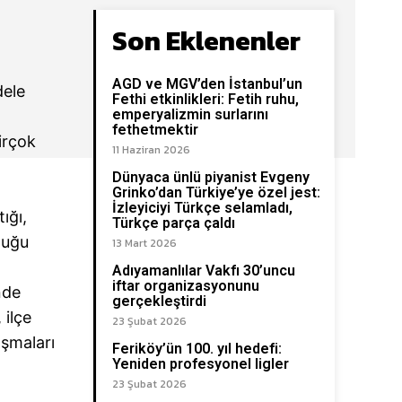
Son Eklenenler
AGD ve MGV’den İstanbul’un
dele
Fethi etkinlikleri: Fetih ruhu,
emperyalizmin surlarını
fethetmektir
irçok
11 Haziran 2026
Dünyaca ünlü piyanist Evgeny
Grinko’dan Türkiye’ye özel jest:
İzleyiciyi Türkçe selamladı,
ığı,
Türkçe parça çaldı
duğu
13 Mart 2026
Adıyamanlılar Vakfı 30’uncu
iftar organizasyonunu
nde
gerçekleştirdi
 ilçe
23 Şubat 2026
ışmaları
Feriköy’ün 100. yıl hedefi:
Yeniden profesyonel ligler
23 Şubat 2026