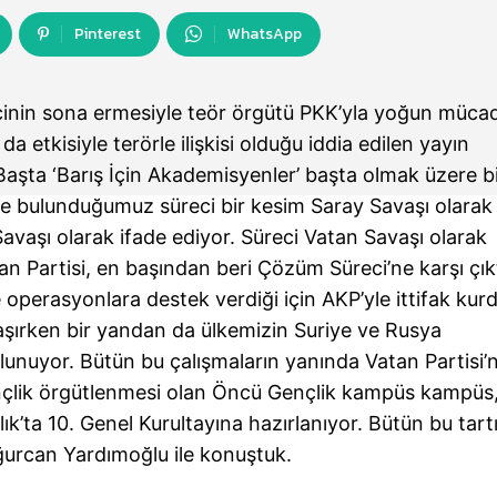
Pinterest
WhatsApp
nin sona ermesiyle teör örgütü PKK’yla yoğun müca
a etkisiyle terörle ilişkisi olduğu iddia edilen yayın
ı. Başta ‘Barış İçin Akademisyenler’ başta olmak üzere b
de bulunduğumuz süreci bir kesim Saray Savaşı olarak
avaşı olarak ifade ediyor. Süreci Vatan Savaşı olarak
tan Partisi, en başından beri Çözüm Süreci’ne karşı çıkt
 operasyonlara destek verdiği için AKP’yle ittifak kur
şılaşırken bir yandan da ülkemizin Suriye ve Rusya
bulunuyor. Bütün bu çalışmaların yanında Vatan Partisi’
nçlik örgütlenmesi olan Öncü Gençlik kampüs kampüs,
ralık’ta 10. Genel Kurultayına hazırlanıyor. Bütün bu tart
ğurcan Yardımoğlu ile konuştuk.