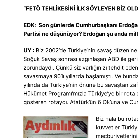
“FETÖ TEHLİ
KESİNİ İLK SÖYLEYEN BİZ OL
EDK: Son günlerde Cumhurbaşkanı Erdoğan’ın
Partisi ne düşünüyor? Erdoğan şu anda mill
UY :
Biz 2002’de Türkiye’nin savaş düzenine g
Soğuk Savaş sonrası azgınlaşan ABD ile gerile
zorundaydı. Çünkü siz varlığınızı tehdit ede
savaşmaya 90’lı yıllarda başlamıştı. Ve bund
yılında da Türkiye’nin önüne bu savaştan zafe
Hükümet Programı’mızla Türkiye’ye bir rota ç
gösteren rotaydı. Atatürk’ün 6 Ok’una ve Cu
Biz hala bu rot
kuvvetler Türki
mecburiyetlerini 