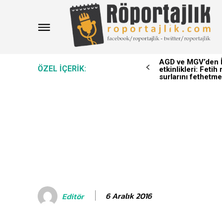
AGD ve MGV’den İ
ÖZEL IÇERIK:
etkinlikleri: Feti
surlarını fethetme
6 Aralık 2016
Editör