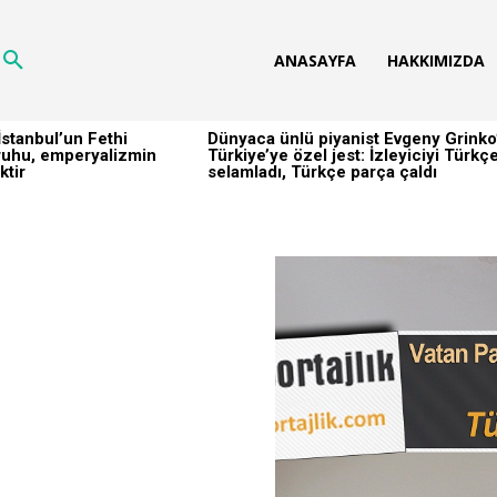
ANASAYFA
HAKKIMIZDA
stanbul’un Fethi
Dünyaca ünlü piyanist Evgeny Grinko
h ruhu, emperyalizmin
Türkiye’ye özel jest: İzleyiciyi Türkç
ktir
selamladı, Türkçe parça çaldı