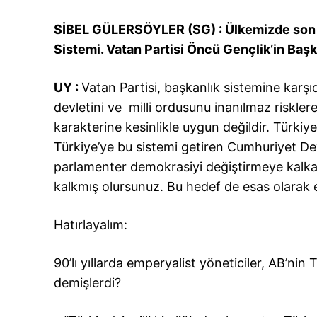
SİBEL GÜLERSÖYLER (SG) : Ülkemizde son za
Sistemi. Vatan Partisi Öncü Gençlik’in Baş
UY :
Vatan Partisi, başkanlık sistemine karşıd
devletini ve milli ordusunu inanılmaz risklere
karakterine kesinlikle uygun değildir. Türki
Türkiye’ye bu sistemi getiren Cumhuriyet Devr
parlamenter demokrasiyi değiştirmeye kalka
kalkmış olursunuz. Bu hedef de esas olarak e
Hatırlayalım:
90’lı yıllarda emperyalist yöneticiler, AB’nin
demişlerdi?