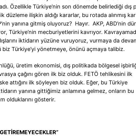
adı. Özellikle Türkiye’nin son dönemde belirlediği dış p
 düzleme ilişkin aldığı kararlar, bu rotada alınmış kara
P’nin yanına gitmiş oluyoruz? Hayır. AKP, ABD’nin d
yor, Türkiye’nin mecburiyetlerini kavrıyor. Kavrayamad
lışlarını iktidarın yüzüne vuruyoruz, vurmaya da deva
 biz Türkiye’yi yönetmeye, önünü açmaya talibiz.
lüğü, üretim ekonomisi, dış politikada bölgesel işbirli
asya çağını gören ilk biz olduk. FETÖ tehlikesini ilk
iske attığını ilk söyleyen biz olduk. Eğer, bu Türkiye
tidarın yanına gittiğimiz anlamına gelmez, onların bu
m olduklarını gösterir.
İ GETİREMEYECEKLER”