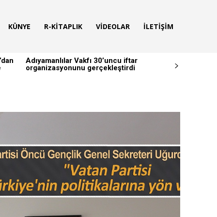
KÜNYE
R-KITAPLIK
VIDEOLAR
İLETIŞIM
’dan
Adıyamanlılar Vakfı 30’uncu iftar
e
organizasyonunu gerçekleştirdi