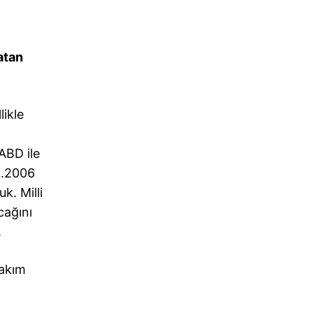
atan
likle
ABD ile
ik.2006
k. Milli
cağını
.
takım