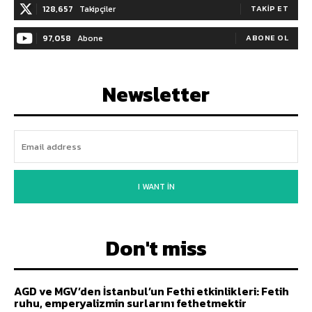
128,657
Takipçiler
TAKIP ET
97,058
Abone
ABONE OL
Newsletter
I WANT IN
Don't miss
AGD ve MGV’den İstanbul’un Fethi etkinlikleri: Fetih
ruhu, emperyalizmin surlarını fethetmektir