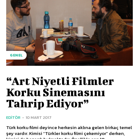
GENEL
“Art Niyetli Filmler
Korku Sinemasını
Tahrip Ediyor”
EDITÖR
-
10 MART 2017
Türk korku filmi deyince herkesin aklına gelen birkaç temel
şey vardır. Kimisi “Türkler korku filmi çekemiyor” derken,