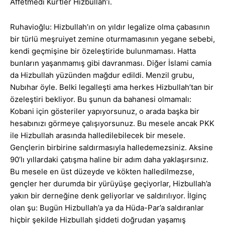
Affetmedi Kürtler Hizbullah’ı.
Ruhavioğlu: Hizbullah’ın on yıldır legalize olma çabasının
bir türlü meşruiyet zemine oturmamasının yegane sebebi,
kendi geçmişine bir özeleştiride bulunmaması. Hatta
bunların yaşanmamış gibi davranması. Diğer İslami camia
da Hizbullah yüzünden mağdur edildi. Menzil grubu,
Nubıhar öyle. Belki legalleşti ama herkes Hizbullah’tan bir
özeleştiri bekliyor. Bu şunun da bahanesi olmamalı:
Kobani için gösteriler yapıyorsunuz, o arada başka bir
hesabınızı görmeye çalışıyorsunuz. Bu mesele ancak PKK
ile Hizbullah arasında halledilebilecek bir mesele.
Gençlerin birbirine saldırmasıyla halledemezsiniz. Aksine
90’lı yıllardaki çatışma haline bir adım daha yaklaşırsınız.
Bu mesele en üst düzeyde ve kökten halledilmezse,
gençler her durumda bir yürüyüşe geçiyorlar, Hizbullah’a
yakın bir derneğine denk geliyorlar ve saldırılıyor. İlginç
olan şu: Bugün Hizbullah’a ya da Hüda-Par’a saldıranlar
hiçbir şekilde Hizbullah şiddeti doğrudan yaşamış