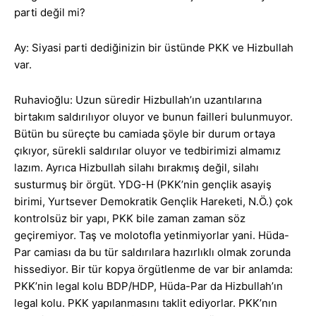
parti değil mi?
Ay: Siyasi parti dediğinizin bir üstünde PKK ve Hizbullah
var.
Ruhavioğlu: Uzun süredir Hizbullah’ın uzantılarına
birtakım saldırılıyor oluyor ve bunun failleri bulunmuyor.
Bütün bu süreçte bu camiada şöyle bir durum ortaya
çıkıyor, sürekli saldırılar oluyor ve tedbirimizi almamız
lazım. Ayrıca Hizbullah silahı bırakmış değil, silahı
susturmuş bir örgüt. YDG-H (PKK’nin gençlik asayiş
birimi, Yurtsever Demokratik Gençlik Hareketi, N.Ö.) çok
kontrolsüz bir yapı, PKK bile zaman zaman söz
geçiremiyor. Taş ve molotofla yetinmiyorlar yani. Hüda-
Par camiası da bu tür saldırılara hazırlıklı olmak zorunda
hissediyor. Bir tür kopya örgütlenme de var bir anlamda:
PKK’nin legal kolu BDP/HDP, Hüda-Par da Hizbullah’ın
legal kolu. PKK yapılanmasını taklit ediyorlar. PKK’nın