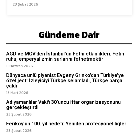
23 Şubat 2026
Gündeme Dair
AGD ve MGV’den İstanbul’un Fethi etkinlikleri: Fetih
ruhu, emperyalizmin surlarını fethetmektir
11 Haziran 2026
Dünyaca ünlü piyanist Evgeny Grinko’dan Türkiye’ye
özel jest: İzleyiciyi Türkçe selamladı, Türkçe parça
çaldı
13 Mart 2026
Adıyamanlılar Vakfı 30’uncu iftar organizasyonunu
gerçekleştirdi
23 Şubat 2026
Feriköy’ün 100. yıl hedefi: Yeniden profesyonel ligler
23 Şubat 2026