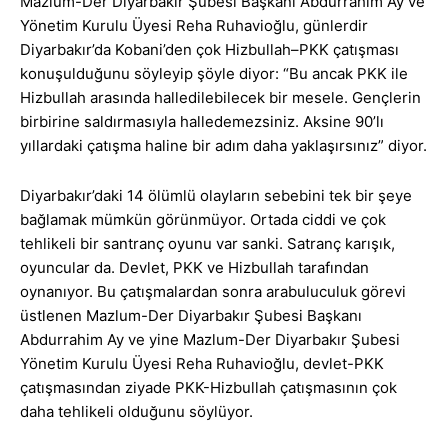
Mazlum-Der Diyarbakır Şubesi Başkanı Abdurrahim Ay ve
Yönetim Kurulu Üyesi Reha Ruhavioğlu, günlerdir
Diyarbakır’da Kobani’den çok Hizbullah–PKK çatışması
konuşulduğunu söyleyip şöyle diyor: “Bu ancak PKK ile
Hizbullah arasında halledilebilecek bir mesele. Gençlerin
birbirine saldırmasıyla halledemezsiniz. Aksine 90’lı
yıllardaki çatışma haline bir adım daha yaklaşırsınız” diyor.
Diyarbakır’daki 14 ölümlü olayların sebebini tek bir şeye
bağlamak mümkün görünmüyor. Ortada ciddi ve çok
tehlikeli bir santranç oyunu var sanki. Satranç karışık,
oyuncular da. Devlet, PKK ve Hizbullah tarafından
oynanıyor. Bu çatışmalardan sonra arabuluculuk görevi
üstlenen Mazlum-Der Diyarbakır Şubesi Başkanı
Abdurrahim Ay ve yine Mazlum-Der Diyarbakır Şubesi
Yönetim Kurulu Üyesi Reha Ruhavioğlu, devlet-PKK
çatışmasından ziyade PKK-Hizbullah çatışmasının çok
daha tehlikeli olduğunu söylüyor.