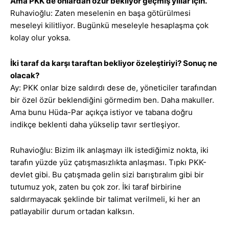
Ama PKK de onlardan özür bekliyor geçmiş yıllar için.
Ruhavioğlu: Zaten meselenin en başa götürülmesi
meseleyi kilitliyor. Bugünkü meseleyle hesaplaşma çok
kolay olur yoksa.
İki taraf da karşı taraftan bekliyor özeleştiriyi? Sonuç ne
olacak?
Ay: PKK onlar bize saldırdı dese de, yöneticiler tarafından
bir özel özür beklendiğini görmedim ben. Daha makuller.
Ama bunu Hüda-Par açıkça istiyor ve tabana doğru
indikçe beklenti daha yükselip tavır sertleşiyor.
Ruhavioğlu: Bizim ilk anlaşmayı ilk istediğimiz nokta, iki
tarafın yüzde yüz çatışmasızlıkta anlaşması. Tıpkı PKK-
devlet gibi. Bu çatışmada gelin sizi barıştıralım gibi bir
tutumuz yok, zaten bu çok zor. İki taraf birbirine
saldırmayacak şeklinde bir talimat verilmeli, ki her an
patlayabilir durum ortadan kalksın.