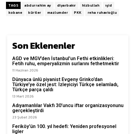
TAGS
abdurrahim ay
diyarbakır
hizbullah
ışid
kobane
kürtler
mazlumder
PKK
reha ruhavioğlu
Son Eklenenler
AGD ve MGV’den İstanbul’un Fethi etkinlikleri:
Fetih ruhu, emperyalizmin surlarını fethetmektir
11 Haziran 2026
Dünyaca ünlü piyanist Evgeny Grinko’dan
Türkiye’ye özel jest: İzleyiciyi Türkçe selamladı,
Türkçe parça çaldı
13 Mart 2026
Adıyamanlılar Vakfı 30’uncu iftar organizasyonunu
gerçekleştirdi
23 Şubat 2026
Feriköy’ün 100. yıl hedefi: Yeniden profesyonel
ligler