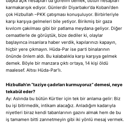
başka açık hesapları da görelim demek, bütün hesapları
karmakarışık ediyor. Günlerdir Diyarbakır’da Kobani’den
çok Hizbullah –PKK çatışması konuşuluyor. Birbirleriyle
karşı karşıya gelmeleri bile yetiyor. Birikmiş bir gaza
kıvılcım çakılması gibi bir patlama meydana geliyor. Diğer
cemaatlerle de görüştük, bize dediler ki, olaylar
başlayınca insanlara haber verdik, kapılarınızı kapayın,
hiçbir yere çıkmayın. Hüda-Par ise parti binalarının
önünde önlem aldı. Bu kalabalıkla karşı karşıya gelmek
demek. Böyle bir manzara çıktı ortaya, 14 kişi öldü
maalesef. Altısı Hüda-Par’lı.
Hizbullah’ın “taziye çadırları kurmuyoruz” demesi, neye
tekabül eder?
Ay: Aslında bu bütün Kürtler için tek bir anlama gelir: Biz
bu işi bitirmedik, intikam alacağız. Anladığım kadarıyla
niyetleri biraz kendi tabanlarının gazını almak hem de bu
iş tamamen bitti zannetmeyin gibi iki yönlü mesaj vermek.