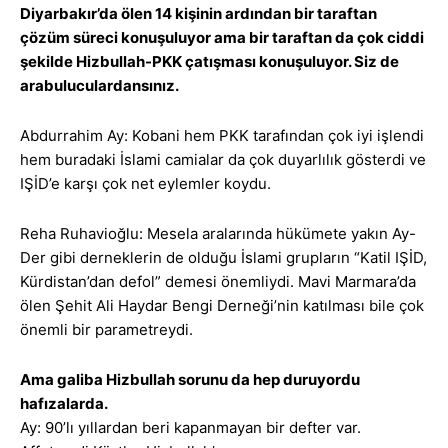
Diyarbakır’da ölen 14 kişinin ardından bir taraftan
çözüm süreci konuşuluyor ama bir taraftan da çok ciddi
şekilde Hizbullah-PKK çatışması konuşuluyor. Siz de
arabuluculardansınız.
Abdurrahim Ay: Kobani hem PKK tarafından çok iyi işlendi
hem buradaki İslami camialar da çok duyarlılık gösterdi ve
IŞİD’e karşı çok net eylemler koydu.
Reha Ruhavioğlu: Mesela aralarında hükümete yakın Ay-
Der gibi derneklerin de olduğu İslami grupların “Katil IŞİD,
Kürdistan’dan defol” demesi önemliydi. Mavi Marmara’da
ölen Şehit Ali Haydar Bengi Derneği’nin katılması bile çok
önemli bir parametreydi.
Ama galiba Hizbullah sorunu da hep duruyordu
hafızalarda.
Ay: 90’lı yıllardan beri kapanmayan bir defter var.