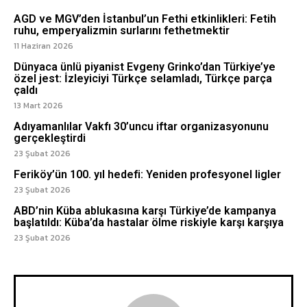
AGD ve MGV’den İstanbul’un Fethi etkinlikleri: Fetih
ruhu, emperyalizmin surlarını fethetmektir
11 Haziran 2026
Dünyaca ünlü piyanist Evgeny Grinko’dan Türkiye’ye
özel jest: İzleyiciyi Türkçe selamladı, Türkçe parça
çaldı
13 Mart 2026
Adıyamanlılar Vakfı 30’uncu iftar organizasyonunu
gerçekleştirdi
23 Şubat 2026
Feriköy’ün 100. yıl hedefi: Yeniden profesyonel ligler
23 Şubat 2026
ABD’nin Küba ablukasına karşı Türkiye’de kampanya
başlatıldı: Küba’da hastalar ölme riskiyle karşı karşıya
23 Şubat 2026