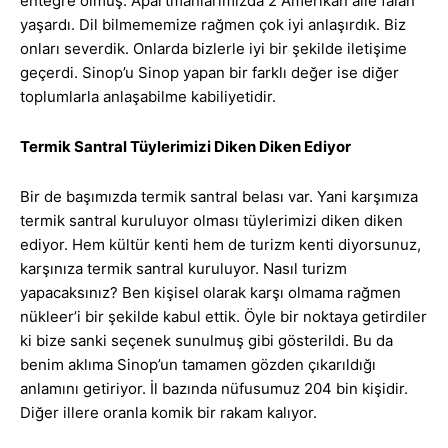
entegre olmuş. Apartmanlarımızda 2 Amerikan aile falan
yaşardı. Dil bilmememize rağmen çok iyi anlaşırdık. Biz
onları severdik. Onlarda bizlerle iyi bir şekilde iletişime
geçerdi. Sinop’u Sinop yapan bir farklı değer ise diğer
toplumlarla anlaşabilme kabiliyetidir.
Termik Santral Tüylerimizi Diken Diken Ediyor
Bir de başımızda termik santral belası var. Yani karşımıza
termik santral kuruluyor olması tüylerimizi diken diken
ediyor. Hem kültür kenti hem de turizm kenti diyorsunuz,
karşınıza termik santral kuruluyor. Nasıl turizm
yapacaksınız? Ben kişisel olarak karşı olmama rağmen
nükleer’i bir şekilde kabul ettik. Öyle bir noktaya getirdiler
ki bize sanki seçenek sunulmuş gibi gösterildi. Bu da
benim aklıma Sinop’un tamamen gözden çıkarıldığı
anlamını getiriyor. İl bazında nüfusumuz 204 bin kişidir.
Diğer illere oranla komik bir rakam kalıyor.