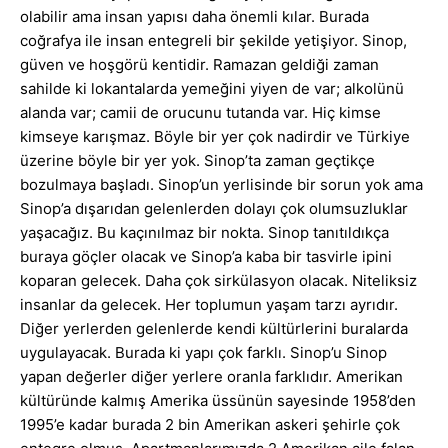
olabilir ama insan yapısı daha önemli kılar. Burada
coğrafya ile insan entegreli bir şekilde yetişiyor. Sinop,
güven ve hoşgörü kentidir. Ramazan geldiği zaman
sahilde ki lokantalarda yemeğini yiyen de var; alkolünü
alanda var; camii de orucunu tutanda var. Hiç kimse
kimseye karışmaz. Böyle bir yer çok nadirdir ve Türkiye
üzerine böyle bir yer yok. Sinop’ta zaman geçtikçe
bozulmaya başladı. Sinop’un yerlisinde bir sorun yok ama
Sinop’a dışarıdan gelenlerden dolayı çok olumsuzluklar
yaşacağız. Bu kaçınılmaz bir nokta. Sinop tanıtıldıkça
buraya göçler olacak ve Sinop’a kaba bir tasvirle ipini
koparan gelecek. Daha çok sirkülasyon olacak. Niteliksiz
insanlar da gelecek. Her toplumun yaşam tarzı ayrıdır.
Diğer yerlerden gelenlerde kendi kültürlerini buralarda
uygulayacak. Burada ki yapı çok farklı. Sinop’u Sinop
yapan değerler diğer yerlere oranla farklıdır. Amerikan
kültüründe kalmış Amerika üssünün sayesinde 1958’den
1995’e kadar burada 2 bin Amerikan askeri şehirle çok