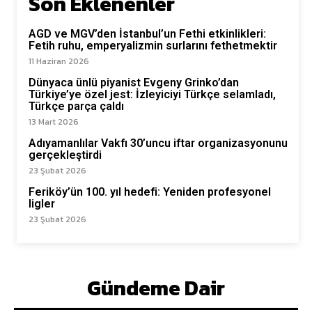
Son Eklenenler
AGD ve MGV’den İstanbul’un Fethi etkinlikleri:
Fetih ruhu, emperyalizmin surlarını fethetmektir
11 Haziran 2026
Dünyaca ünlü piyanist Evgeny Grinko’dan
Türkiye’ye özel jest: İzleyiciyi Türkçe selamladı,
Türkçe parça çaldı
13 Mart 2026
Adıyamanlılar Vakfı 30’uncu iftar organizasyonunu
gerçekleştirdi
23 Şubat 2026
Feriköy’ün 100. yıl hedefi: Yeniden profesyonel
ligler
23 Şubat 2026
Gündeme Dair