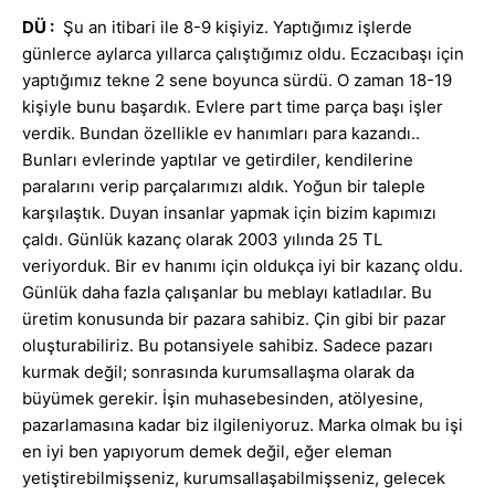
DÜ :
Şu an itibari ile 8-9 kişiyiz. Yaptığımız işlerde
günlerce aylarca yıllarca çalıştığımız oldu. Eczacıbaşı için
yaptığımız tekne 2 sene boyunca sürdü. O zaman 18-19
kişiyle bunu başardık. Evlere part time parça başı işler
verdik. Bundan özellikle ev hanımları para kazandı..
Bunları evlerinde yaptılar ve getirdiler, kendilerine
paralarını verip parçalarımızı aldık. Yoğun bir taleple
karşılaştık. Duyan insanlar yapmak için bizim kapımızı
çaldı. Günlük kazanç olarak 2003 yılında 25 TL
veriyorduk. Bir ev hanımı için oldukça iyi bir kazanç oldu.
Günlük daha fazla çalışanlar bu meblayı katladılar. Bu
üretim konusunda bir pazara sahibiz. Çin gibi bir pazar
oluşturabiliriz. Bu potansiyele sahibiz. Sadece pazarı
kurmak değil; sonrasında kurumsallaşma olarak da
büyümek gerekir. İşin muhasebesinden, atölyesine,
pazarlamasına kadar biz ilgileniyoruz. Marka olmak bu işi
en iyi ben yapıyorum demek değil, eğer eleman
yetiştirebilmişseniz, kurumsallaşabilmişseniz, gelecek