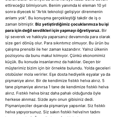
ettireceğiz bilmiyorum. Benim yanımda ki eleman 10 yıl
sonra diyecek ki “Artık teknoloji gelişiyor direnmenin
anlamı yok”. Bu konuşma gerçekleştiği takdir de iş o
zaman bitmiştir.
Biz yetiştirdiğimiz çocuklarımıza bu işi
para için değil sevdikleri için yapmayı öğretiyoruz.
Bir
işi severek ve hakkıyla yaparsanız devamında para olarak
size geri dönüş olur. Para sıkıntımız olmuyor. Bu ürün bu
çalışma prensibi ile her zaman kazandırır. Yalnız ülkenin
pozisyonu da bunu makul kılmıyor. Çünkü ekonomimiz
küçük. Bu konuda insanlarımız da haklılar. Geçen bir
müşterimiz bizim için bir örnekte bulundu. Yolda geceleri
otobüsler mola verirler. Eşe dosta hediyelik eşyalar ya da
pişmaniye alınır. Bir de kendimize fıstıklı helva alırız. 5
tane pişmaniye alınırsa 1 tane de kendimize fıstıklı helva
alırız. Fıstıklı helva biraz daha pahalı olduğunda öyle
herkese alınmaz. Sizde aynı onun gibisiniz dedi.
Pişmaniyeciler dışarıda pişmaniye yapsınlar. Siz fıstıklı
helva yapıyorsunuz. Siz sakın fıstıklı helva’nın tadını