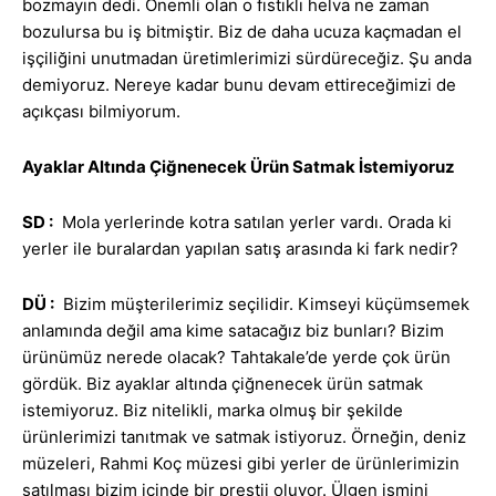
bozmayın dedi. Önemli olan o fıstıklı helva ne zaman
bozulursa bu iş bitmiştir. Biz de daha ucuza kaçmadan el
işçiliğini unutmadan üretimlerimizi sürdüreceğiz. Şu anda
demiyoruz. Nereye kadar bunu devam ettireceğimizi de
açıkçası bilmiyorum.
Ayaklar Altında Çiğnenecek Ürün Satmak İstemiyoruz
SD :
Mola yerlerinde kotra satılan yerler vardı. Orada ki
yerler ile buralardan yapılan satış arasında ki fark nedir?
DÜ :
Bizim müşterilerimiz seçilidir. Kimseyi küçümsemek
anlamında değil ama kime satacağız biz bunları? Bizim
ürünümüz nerede olacak? Tahtakale’de yerde çok ürün
gördük. Biz ayaklar altında çiğnenecek ürün satmak
istemiyoruz. Biz nitelikli, marka olmuş bir şekilde
ürünlerimizi tanıtmak ve satmak istiyoruz. Örneğin, deniz
müzeleri, Rahmi Koç müzesi gibi yerler de ürünlerimizin
satılması bizim içinde bir prestij oluyor. Ülgen ismini