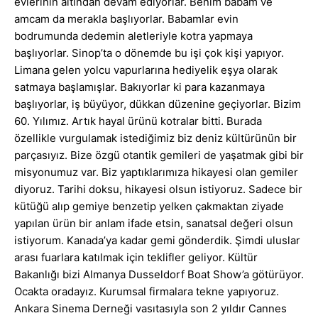
evlerinin altından devam ediyorlar. Benim babam ve
amcam da merakla başlıyorlar. Babamlar evin
bodrumunda dedemin aletleriyle kotra yapmaya
başlıyorlar. Sinop’ta o dönemde bu işi çok kişi yapıyor.
Limana gelen yolcu vapurlarına hediyelik eşya olarak
satmaya başlamışlar. Bakıyorlar ki para kazanmaya
başlıyorlar, iş büyüyor, dükkan düzenine geçiyorlar. Bizim
60. Yılımız. Artık hayal ürünü kotralar bitti. Burada
özellikle vurgulamak istediğimiz biz deniz kültürünün bir
parçasıyız. Bize özgü otantik gemileri de yaşatmak gibi bir
misyonumuz var. Biz yaptıklarımıza hikayesi olan gemiler
diyoruz. Tarihi doksu, hikayesi olsun istiyoruz. Sadece bir
kütüğü alıp gemiye benzetip yelken çakmaktan ziyade
yapılan ürün bir anlam ifade etsin, sanatsal değeri olsun
istiyorum. Kanada’ya kadar gemi gönderdik. Şimdi uluslar
arası fuarlara katılmak için teklifler geliyor. Kültür
Bakanlığı bizi Almanya Dusseldorf Boat Show’a götürüyor.
Ocakta oradayız. Kurumsal firmalara tekne yapıyoruz.
Ankara Sinema Derneği vasıtasıyla son 2 yıldır Cannes