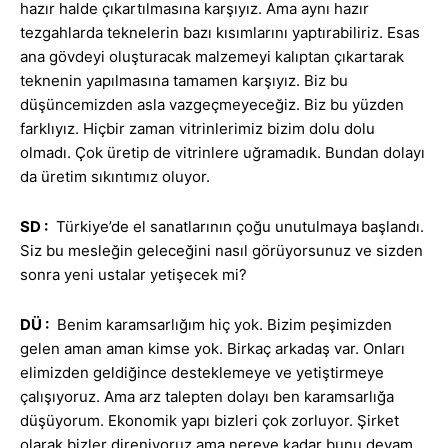
hazır halde çıkartılmasına karşıyız. Ama aynı hazır
tezgahlarda teknelerin bazı kısımlarını yaptırabiliriz. Esas
ana gövdeyi oluşturacak malzemeyi kalıptan çıkartarak
teknenin yapılmasına tamamen karşıyız. Biz bu
düşüncemizden asla vazgeçmeyeceğiz. Biz bu yüzden
farklıyız. Hiçbir zaman vitrinlerimiz bizim dolu dolu
olmadı. Çok üretip de vitrinlere uğramadık. Bundan dolayı
da üretim sıkıntımız oluyor.
SD :
Türkiye’de el sanatlarının çoğu unutulmaya başlandı.
Siz bu mesleğin geleceğini nasıl görüyorsunuz ve sizden
sonra yeni ustalar yetişecek mi?
DÜ :
Benim karamsarlığım hiç yok. Bizim peşimizden
gelen aman aman kimse yok. Birkaç arkadaş var. Onları
elimizden geldiğince desteklemeye ve yetiştirmeye
çalışıyoruz. Ama arz talepten dolayı ben karamsarlığa
düşüyorum. Ekonomik yapı bizleri çok zorluyor. Şirket
olarak bizler direniyoruz ama nereye kadar bunu devam