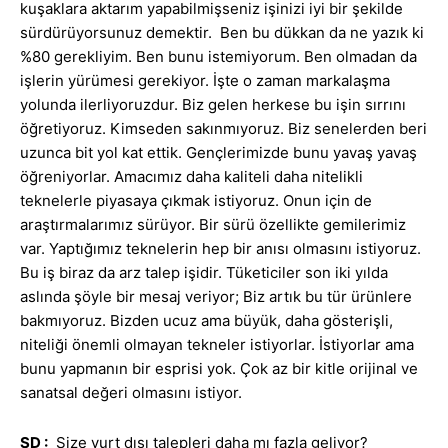
kuşaklara aktarım yapabilmişseniz işinizi iyi bir şekilde
sürdürüyorsunuz demektir. Ben bu dükkan da ne yazık ki
%80 gerekliyim. Ben bunu istemiyorum. Ben olmadan da
işlerin yürümesi gerekiyor. İşte o zaman markalaşma
yolunda ilerliyoruzdur. Biz gelen herkese bu işin sırrını
öğretiyoruz. Kimseden sakınmıyoruz. Biz senelerden beri
uzunca bit yol kat ettik. Gençlerimizde bunu yavaş yavaş
öğreniyorlar. Amacımız daha kaliteli daha nitelikli
teknelerle piyasaya çıkmak istiyoruz. Onun için de
araştırmalarımız sürüyor. Bir sürü özellikte gemilerimiz
var. Yaptığımız teknelerin hep bir anısı olmasını istiyoruz.
Bu iş biraz da arz talep işidir. Tüketiciler son iki yılda
aslında şöyle bir mesaj veriyor; Biz artık bu tür ürünlere
bakmıyoruz. Bizden ucuz ama büyük, daha gösterişli,
niteliği önemli olmayan tekneler istiyorlar. İstiyorlar ama
bunu yapmanın bir esprisi yok. Çok az bir kitle orijinal ve
sanatsal değeri olmasını istiyor.
SD :
Size yurt dışı talepleri daha mı fazla geliyor?