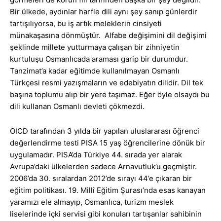
Bir ülkede, aydınlar harfle dili aynı şey sanıp günlerdir
tartışılıyorsa, bu iş artık meleklerin cinsiyeti
münakaşasına dönmüştür. Alfabe değişimini dil değişimi
şeklinde millete yutturmaya çalışan bir zihniyetin
kurtuluşu Osmanlıcada araması garip bir durumdur.
Tanzimat’a kadar eğitimde kullanılmayan Osmanlı
Türkçesi resmi yazışmaların ve edebiyatın dilidir. Dil tek
başına toplumu alıp bir yere taşımaz. Eğer öyle olsaydı bu
dili kullanan Osmanlı devleti çökmezdi.
OICD tarafından 3 yılda bir yapılan uluslararası öğrenci
değerlendirme testi PISA 15 yaş öğrencilerine dönük bir
uygulamadır. PISA’da Türkiye 44. sırada yer alarak
Avrupa’daki ülkelerden sadece Arnavutluk’u geçmiştir.
2006’da 30. sıralardan 2012’de sırayı 44’e çıkaran bir
eğitim politikası. 19. Millî Eğitim Şurası’nda esas kanayan
yaramızı ele almayıp, Osmanlıca, turizm meslek
liselerinde içki servisi gibi konuları tartışanlar sahibinin