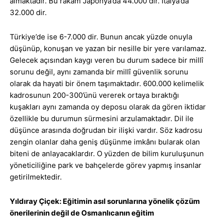
almaktadır. Bu rakam Japonya’da 44.000 dir. İtalya’da
32.000 dir.
Türkiye’de ise 6-7.000 dir. Bunun ancak yüzde onuyla
düşünüp, konuşan ve yazan bir nesille bir yere varılamaz.
Gelecek açısından kaygı veren bu durum sadece bir millî
sorunu değil, aynı zamanda bir millî güvenlik sorunu
olarak da hayati bir önem taşımaktadır. 600.000 kelimelik
kadrosunun 200-300’ünü vererek ortaya bıraktığı
kuşakları aynı zamanda oy deposu olarak da gören iktidar
özellikle bu durumun sürmesini arzulamaktadır. Dil ile
düşünce arasında doğrudan bir ilişki vardır. Söz kadrosu
zengin olanlar daha geniş düşünme imkânı bularak olan
biteni de anlayacaklardır. O yüzden de bilim kuruluşunun
yöneticiliğine park ve bahçelerde görev yapmış insanlar
getirilmektedir.
Yıldıray Çiçek: Eğitimin asıl sorunlarına yönelik çözüm
önerilerinin değil de Osmanlıcanın eğitim