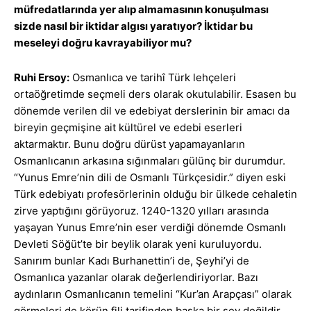
müfredatlarında yer alıp almamasının konuşulması
sizde nasıl bir iktidar algısı yaratıyor? İktidar bu
meseleyi doğru kavrayabiliyor mu?
Ruhi Ersoy:
Osmanlıca ve tarihî Türk lehçeleri
ortaöğretimde seçmeli ders olarak okutulabilir. Esasen bu
dönemde verilen dil ve edebiyat derslerinin bir amacı da
bireyin geçmişine ait kültürel ve edebi eserleri
aktarmaktır. Bunu doğru dürüst yapamayanların
Osmanlıcanın arkasına sığınmaları gülünç bir durumdur.
“Yunus Emre’nin dili de Osmanlı Türkçesidir.” diyen eski
Türk edebiyatı profesörlerinin olduğu bir ülkede cehaletin
zirve yaptığını görüyoruz. 1240-1320 yılları arasında
yaşayan Yunus Emre’nin eser verdiği dönemde Osmanlı
Devleti Söğüt’te bir beylik olarak yeni kuruluyordu.
Sanırım bunlar Kadı Burhanettin’i de, Şeyhi’yi de
Osmanlıca yazanlar olarak değerlendiriyorlar. Bazı
aydınların Osmanlıcanın temelini “Kur’an Arapçası” olarak
görmeleri de körün fili tarifinden başka bir şey değildir.