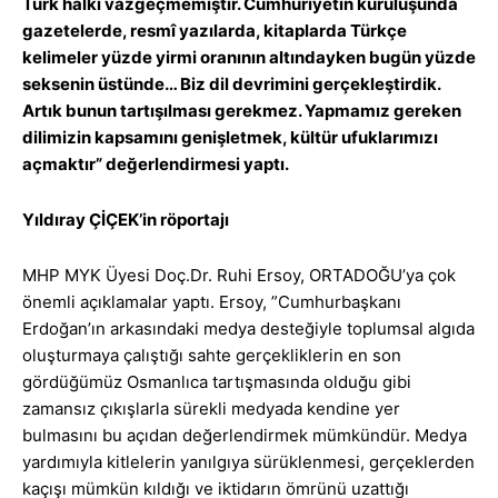
Türk halkı vazgeçmemiştir. Cumhuriyetin kuruluşunda
gazetelerde, resmî yazılarda, kitaplarda Türkçe
kelimeler yüzde yirmi oranının altındayken bugün yüzde
seksenin üstünde… Biz dil devrimini gerçekleştirdik.
Artık bunun tartışılması gerekmez. Yapmamız gereken
dilimizin kapsamını genişletmek, kültür ufuklarımızı
açmaktır” değerlendirmesi yaptı.
Yıldıray ÇİÇEK’in röportajı
MHP MYK Üyesi Doç.Dr. Ruhi Ersoy, ORTADOĞU’ya çok
önemli açıklamalar yaptı. Ersoy, ”Cumhurbaşkanı
Erdoğan’ın arkasındaki medya desteğiyle toplumsal algıda
oluşturmaya çalıştığı sahte gerçekliklerin en son
gördüğümüz Osmanlıca tartışmasında olduğu gibi
zamansız çıkışlarla sürekli medyada kendine yer
bulmasını bu açıdan değerlendirmek mümkündür. Medya
yardımıyla kitlelerin yanılgıya sürüklenmesi, gerçeklerden
kaçışı mümkün kıldığı ve iktidarın ömrünü uzattığı