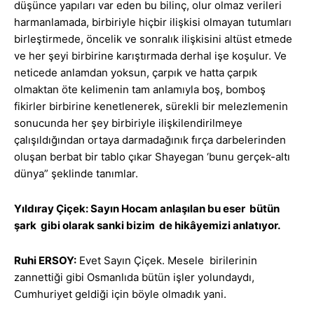
düşünce yapıları var eden bu bilinç, olur olmaz verileri
harmanlamada, birbiriyle hiçbir ilişkisi olmayan tutumları
birleştirmede, öncelik ve sonralık ilişkisini altüst etmede
ve her şeyi birbirine karıştırmada derhal işe koşulur. Ve
neticede anlamdan yoksun, çarpık ve hatta çarpık
olmaktan öte kelimenin tam anlamıyla boş, bomboş
fikirler birbirine kenetlenerek, sürekli bir melezlemenin
sonucunda her şey birbiriyle ilişkilendirilmeye
çalışıldığından ortaya darmadağınık fırça darbelerinden
oluşan berbat bir tablo çıkar Shayegan ‘bunu gerçek-altı
dünya” şeklinde tanımlar.
Yıldıray Çiçek: Sayın Hocam anlaşılan bu eser bütün
şark gibi olarak sanki bizim de hikâyemizi anlatıyor.
Ruhi ERSOY:
Evet Sayın Çiçek. Mesele birilerinin
zannettiği gibi Osmanlıda bütün işler yolundaydı,
Cumhuriyet geldiği için böyle olmadık yani.