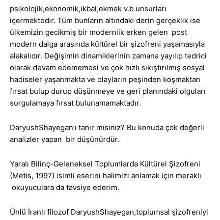
psikolojik,ekonomik,ikbal,ekmek v.b unsurları
içermektedir. Tüm bunların altındaki derin gerçeklik ise
ülkemizin gecikmiş bir modernlik erken gelen post
modern dalga arasında kültürel bir şizofreni yaşamasıyla
alakalıdır. Değişimin dinamiklerinin zamana yayılıp tedrici
olarak devam edememesi ve çok hızlı sıkıştırılmış sosyal
hadiseler yaşanmakta ve olayların peşinden koşmaktan
fırsat bulup durup düşünmeye ve geri planındaki olguları
sorgulamaya fırsat bulunamamaktadır.
DaryushShayegan’ı tanır mısınız? Bu konuda çok değerli
analizler yapan bir düşünürdür.
Yaralı Bilinç-Geleneksel Toplumlarda Kültürel Şizofreni
(Metis, 1997) isimli eserini halimizi anlamak için meraklı
okuyuculara da tavsiye ederim.
Ünlü İranlı filozof DaryushShayegan,toplumsal şizofreniyi