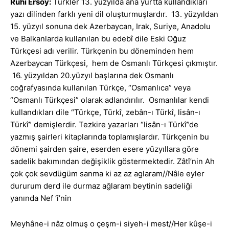
Ruhi Ersoy:
Türkler 13. yüzyılda ana yurtta kullandıkları
yazı dilinden farklı yeni dil oluşturmuşlardır. 13. yüzyıldan
15. yüzyıl sonuna dek Azerbaycan, Irak, Suriye, Anadolu
ve Balkanlarda kullanılan bu edebî dile Eski Oğuz
Türkçesi adı verilir. Türkçenin bu döneminden hem
Azerbaycan Türkçesi, hem de Osmanlı Türkçesi çıkmıştır.
16. yüzyıldan 20.yüzyıl başlarına dek Osmanlı
coğrafyasında kullanılan Türkçe, “Osmanlıca” veya
“Osmanlı Türkçesi” olarak adlandırılır. Osmanlılar kendi
kullandıkları dile “Türkçe, Türkî, zebân-ı Türkî, lisân-ı
Türkî” demişlerdir. Tezkire yazarları “lisân-ı Türkî”de
yazmış şairleri kitaplarında toplamışlardır. Türkçenin bu
dönemi şairden şaire, eserden esere yüzyıllara göre
sadelik bakımından değişiklik göstermektedir. Zâtî’nin Ah
çok çok sevdügüm sanma ki az az aglaram//Nâle eyler
dururum derd ile durmaz ağlaram beytinin sadeliği
yanında Nef ‘î’nin
Meyhâne-i nâz olmuş o çeşm-i siyeh-i mest//Her kûşe-i