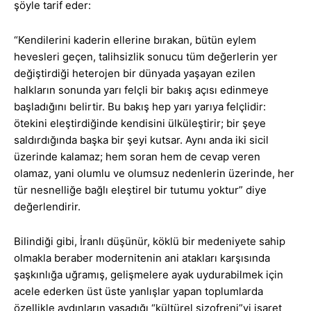
şöyle tarif eder:
“Kendilerini kaderin ellerine bırakan, bütün eylem
hevesleri geçen, talihsizlik sonucu tüm değerlerin yer
değiştirdiği heterojen bir dünyada yaşayan ezilen
halkların sonunda yarı felçli bir bakış açısı edinmeye
başladığını belirtir. Bu bakış hep yarı yarıya felçlidir:
ötekini eleştirdiğinde kendisini ülküleştirir; bir şeye
saldırdığında başka bir şeyi kutsar. Aynı anda iki sicil
üzerinde kalamaz; hem soran hem de cevap veren
olamaz, yani olumlu ve olumsuz nedenlerin üzerinde, her
tür nesnelliğe bağlı eleştirel bir tutumu yoktur” diye
değerlendirir.
Bilindiği gibi, İranlı düşünür, köklü bir medeniyete sahip
olmakla beraber modernitenin ani atakları karşısında
şaşkınlığa uğramış, gelişmelere ayak uydurabilmek için
acele ederken üst üste yanlışlar yapan toplumlarda
özellikle aydınların yaşadığı “kültürel şizofreni”yi işaret