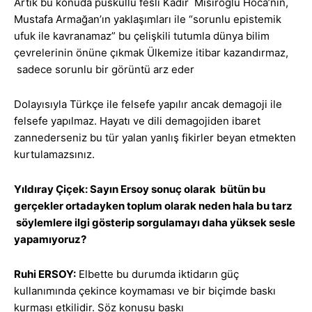
Artık bu konuda püsküllü fesli Kadir Mısıroğlu Hoca’nın,
Mustafa Armağan’ın yaklaşımları ile “sorunlu epistemik
ufuk ile kavranamaz” bu çelişkili tutumla dünya bilim
çevrelerinin önüne çıkmak Ülkemize itibar kazandırmaz,
sadece sorunlu bir görüntü arz eder
Dolayısıyla Türkçe ile felsefe yapılır ancak demagoji ile
felsefe yapılmaz. Hayatı ve dili demagojiden ibaret
zannederseniz bu tür yalan yanlış fikirler beyan etmekten
kurtulamazsınız.
Yıldıray Çiçek: Sayın Ersoy sonuç olarak bütün bu
gerçekler ortadayken toplum olarak neden hala bu tarz
söylemlere ilgi gösterip sorgulamayı daha yüksek sesle
yapamıyoruz?
Ruhi ERSOY:
Elbette bu durumda iktidarın güç
kullanımında çekince koymaması ve bir biçimde baskı
kurması etkilidir. Söz konusu baskı