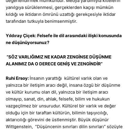
değerlendirmek mümkündür. Medya yardımıyla kitlelerin
yanılgıya sürüklenmesi, gerçeklerden kaçışı mümkün
kıldığı ve iktidarın ömrünü uzattığı gerekçesiyle iktidar
tarafından tutkuyla benimsenmiştir.
Yıldıray Çiçek: Felsefe ile dil arasındaki ilişki konusunda
ne düşünüyorsunuz?
”SÖZ VARLIĞIMIZ NE KADAR ZENGİNSE DÜŞÜNME
ALANIMIZ DA O DERECE GENİŞ VE ZENGİNDİR”
Ruhi Ersoy:
İnsanın yarattığı kültürel varlık olan ve
yalnızca bir iletişim aracı değil, insana özgü bir düşünme
ve kültür kurumu olan dil, yalnızca bir iletişim aracı
olmayıp, sanat, din, ahlak, felsefe, bilim ve hukukun
vazgeçilmez bir unsurudur. Kültürel bir varlık ve değer
olduğu için bir taraftan kültürün, bilimin taşıyıcılığı,
aktarıcılığı görevini de üstlenmiştir. Büyük düşünür
Wittgenstein, “Düşüncenin sınırları dilin sınırları” sözüyle