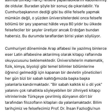
de oldular. Buradan şöyle bir sonuç da çıkarılabilir. Ya
Cumhurbaşkanının dediği gibi bu dille felsefe yapmak
mümkün değil, o yüzden üniversitelerdeki onca felsefe
bölümü bir şey yapamaz hâlde veya 80 yıldır bu ülkede
felsefeciler bir şeyler üretiyor ancak Erdoğan bundan
habersiz. Bu durumda taraflardan birisi yalan söylüyor.
Cumhuriyet döneminde Arap alfabesi ile yazılmış binlerce
eser Latin alfabesine aktarılmış olarak kitapçı raflarında
okuyucusunu beklemektedir. Üniversitelerin matematik,
fizik, kimya, biyoloji gibi temel bilimler bölümlerine
öğrenci gelmediği için kapanan bir devletin yöneticileri
her gün bizi bir sabah kalktığımızda başka başka
yalanlarla kandırmaktadır. “Bir sabah kalktık ki o dil yok”
yalanını çok rahatlıkla söyleyebilen bir zihniyeti kitapçı
vitrinlerinde Türkçeye çevrilmiş dünyanın dört bir
tarafından filozofların kitapları da yalanlamaktadır. Bilim
tarihçimiz ve felsefecimiz Prof. Dr. İhsan Fazlıoğlu’nun