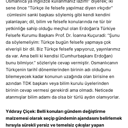
Osmanlıca ya İngilizce kullanmanız lazım!” diyerek; iki
sene önce “Türkçe ile felsefe yapılmaz diyen ırkçıdır”
cümlesini sanki başkası söylemiş gibi kendi kendini
yalanlayan; dil, bilim ve felsefe konularında ne tür bir
yetkinliğe sahip olduğu meçhul olan Erdoğan’a Türkiye
Felsefe Kurumu Başkanı Prof. Dr. İoanna Kuçuradi: “Şunu
da söylemeliyim: Türkçe bugün felsefe yapmaya çok
elverişli bir dil. Biz Türkçe felsefe yapıyoruz, yayınlarımız
da var. Ama belli ki kendisi (Cumhurbaşkanı Erdoğan)
bunu bilmiyor.” sözleriyle cevap vermiştir. Osmanlıcanın
Türkçenin tarihî dönemlerinden birinin adı olduğunu
bilemeyecek kadar konunun uzağında olan birisine en
azından TDK başkanı veya bilim kurulu üyelerinden
birinin cevap vermesi gerekirdi ama olmadı. Neticede
atanmışlar bilim adamı da olsa bir türlü aydın olamıyorlar.
Yıldıray Çiçek: Belli konuları gündem değiştirme
malzemesi olarak seçip gündemin ajandasını belirlemek
hırsıyla sürekli yersiz ve temelsiz çıkışlar yapan