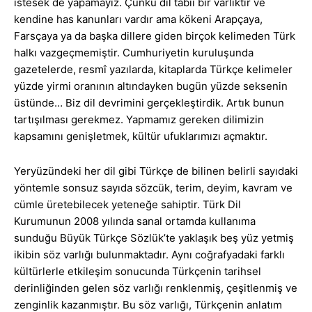
istesek de yapamayız. Çünkü dil tabii bir varlıktır ve
kendine has kanunları vardır ama kökeni Arapçaya,
Farsçaya ya da başka dillere giden birçok kelimeden Türk
halkı vazgeçmemiştir. Cumhuriyetin kuruluşunda
gazetelerde, resmî yazılarda, kitaplarda Türkçe kelimeler
yüzde yirmi oranının altındayken bugün yüzde seksenin
üstünde… Biz dil devrimini gerçekleştirdik. Artık bunun
tartışılması gerekmez. Yapmamız gereken dilimizin
kapsamını genişletmek, kültür ufuklarımızı açmaktır.
Yeryüzündeki her dil gibi Türkçe de bilinen belirli sayıdaki
yöntemle sonsuz sayıda sözcük, terim, deyim, kavram ve
cümle üretebilecek yeteneğe sahiptir. Türk Dil
Kurumunun 2008 yılında sanal ortamda kullanıma
sunduğu Büyük Türkçe Sözlük’te yaklaşık beş yüz yetmiş
ikibin söz varlığı bulunmaktadır. Aynı coğrafyadaki farklı
kültürlerle etkileşim sonucunda Türkçenin tarihsel
derinliğinden gelen söz varlığı renklenmiş, çeşitlenmiş ve
zenginlik kazanmıştır. Bu söz varlığı, Türkçenin anlatım