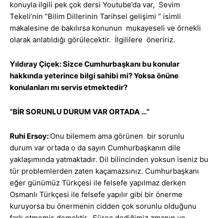
konuyla ilgili pek çok dersi Youtube’da var, Sevim
Tekeli’nin “Bilim Dillerinin Tarihsel gelişimi ” isimli
makalesine de bakılırsa konunun mukayeseli ve örnekli
olarak anlatıldığı görülecektir. İlgililere öneririz.
Yıldıray Çiçek: Sizce Cumhurbaşkanı bu konular
hakkında yeterince bilgi sahibi mi? Yoksa önüne
konulanları mı servis etmektedir?
”BİR SORUNLU DURUM VAR ORTADA …”
Ruhi Ersoy:
Onu bilemem ama görünen bir sorunlu
durum var ortada o da sayın Cumhurbaşkanın dile
yaklaşımında yatmaktadır. Dil bilincinden yoksun iseniz bu
tür problemlerden zaten kaçamazsınız. Cumhurbaşkanı
eğer günümüz Türkçesi ile felsefe yapılmaz derken
Osmanlı Türkçesi ile felsefe yapılır gibi bir önerme
kuruyorsa bu önermenin cidden çok sorunlu olduğunu
fark etmemiş demektir. Süreç dediğimiz zmanın ve