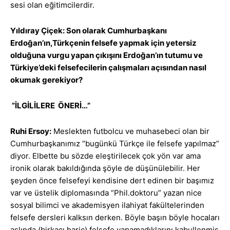
sesi olan eğitimcilerdir.
Yıldıray Çiçek: Son olarak Cumhurbaşkanı
Erdoğan’ın,Türkçenin felsefe yapmak için yetersiz
olduğuna vurgu yapan çıkışını Erdoğan’ın tutumu ve
Türkiye’deki felsefecilerin çalışmaları açısından nasıl
okumak gerekiyor?
”İLGİLİLERE ÖNERİ…”
Ruhi Ersoy:
Meslekten futbolcu ve muhasebeci olan bir
Cumhurbaşkanımız “bugünkü Türkçe ile felsefe yapılmaz”
diyor. Elbette bu sözde eleştirilecek çok yön var ama
ironik olarak bakıldığında şöyle de düşünülebilir. Her
şeyden önce felsefeyi kendisine dert edinen bir başımız
var ve üstelik diplomasında “Phil.doktoru” yazan nice
sosyal bilimci ve akademisyen ilahiyat fakültelerinden
felsefe dersleri kalksın derken. Böyle başın böyle hocaları
aslında (birkaçı hariç) felsefe yapamadıklarını kabullenmiş