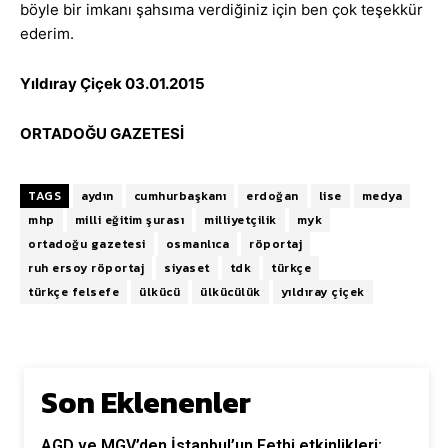
böyle bir imkanı şahsıma verdiğiniz için ben çok teşekkür
ederim.
Yıldıray Çiçek 03.01.2015
ORTADOĞU GAZETESİ
TAGS
aydın
cumhurbaşkanı
erdoğan
lise
medya
mhp
milli eğitim şurası
milliyetçilik
myk
ortadoğu gazetesi
osmanlıca
röportaj
ruh ersoy röportaj
siyaset
tdk
türkçe
türkçe felsefe
ülkücü
ülkücülük
yıldıray çiçek
Son Eklenenler
AGD ve MGV’den İstanbul’un Fethi etkinlikleri: