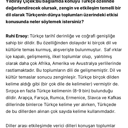
Yıldıray Çiçek:Bu bağlamda konuyu Türkçe özelinde
değerlendirecek olursak, zengin ve etkileşim temelli bir
dil olarak Türkçenin dünya toplumları üzerindeki etkisi
konusunda neler söylemek istersiniz?
Ruhi Ersoy:
Türkçe tarihî derinliğe ve coğrafi genişliğe
sahip bir dildir. Bu özelliğinden dolayıdır ki birçok dil ve
kültürle temas kurmuş, alışverişte bulunmuştur. Saf ırklar
içe kapalı, gelişmemiş, ilkel toplumlar olup, yalıtılmış
olarak daha çok Afrika, Amerika ve Avustralya yerlilerinde
rastlamaktadır. Bu toplumların dili de gelişmemiştir. Dil ve
kültür temaslar sonucu zenginleşir. Türkçe birçok dilden
kelime aldığı gibi (bir çok dile de kelimeler) vermiştir de.
Sırpça en fazla Türkçe kelimenin (8-9 bin) bulunduğu
dildir. Arapça, Farsça, Rumca, Ermenice, Slavca ve Kafkas
dillerinde binlerce Türkçe kelime yer alırken, Türkçede
de bu dillerden alınan çok sayıda kelime kullanımdadır.
Diller arası etkileşimde verici dilleri konuşan toplumlar