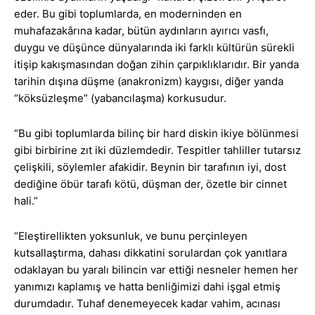
eder. Bu gibi toplumlarda, en moderninden en
muhafazakârına kadar, bütün aydınların ayırıcı vasfı,
duygu ve düşünce dünyalarında iki farklı kültürün sürekli
itişip kakışmasından doğan zihin çarpıklıklarıdır. Bir yanda
tarihin dışına düşme (anakronizm) kaygısı, diğer yanda
“köksüzleşme” (yabancılaşma) korkusudur.
“Bu gibi toplumlarda bilinç bir hard diskin ikiye bölünmesi
gibi birbirine zıt iki düzlemdedir. Tespitler tahliller tutarsız
çelişkili, söylemler afakidir. Beynin bir tarafının iyi, dost
dediğine öbür tarafı kötü, düşman der, özetle bir cinnet
hali.”
“Eleştirellikten yoksunluk, ve bunu perçinleyen
kutsallaştırma, dahası dikkatini sorulardan çok yanıtlara
odaklayan bu yaralı bilincin var ettiği nesneler hemen her
yanımızı kaplamış ve hatta benliğimizi dahi işgal etmiş
durumdadır. Tuhaf denemeyecek kadar vahim, acınası