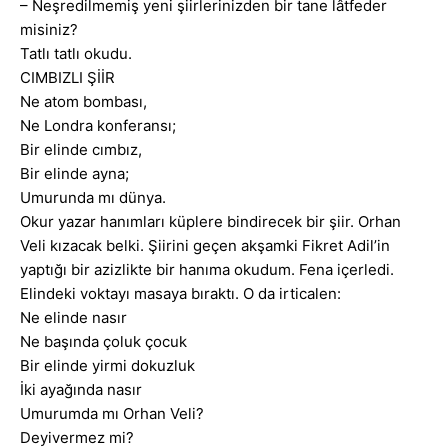
– Neşredilmemiş yeni şiirlerinizden bir tane lâtfeder
misiniz?
Tatlı tatlı okudu.
CIMBIZLI ŞİİR
Ne atom bombası,
Ne Londra konferansı;
Bir elinde cımbız,
Bir elinde ayna;
Umurunda mı dünya.
Okur yazar hanımları küplere bindirecek bir şiir. Orhan
Veli kızacak belki. Şiirini geçen akşamki Fikret Adil’in
yaptığı bir azizlikte bir hanıma okudum. Fena içerledi.
Elindeki voktayı masaya bıraktı. O da irticalen:
Ne elinde nasır
Ne başında çoluk çocuk
Bir elinde yirmi dokuzluk
İki ayağında nasır
Umurumda mı Orhan Veli?
Deyivermez mi?