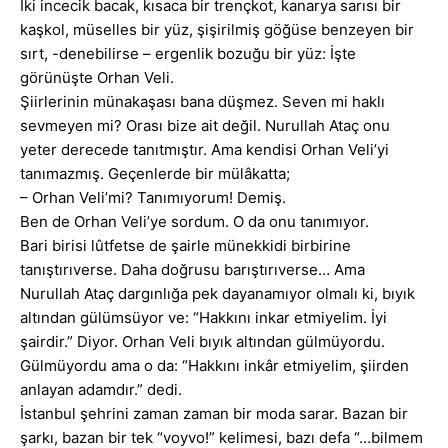
İki incecik bacak, kısaca bir trençkot, kanarya sarısı bir
kaşkol, müselles bir yüz, şişirilmiş göğüse benzeyen bir
sırt, -denebilirse – ergenlik bozuğu bir yüz: İşte
görünüşte Orhan Veli.
Şiirlerinin münakaşası bana düşmez. Seven mi haklı
sevmeyen mi? Orası bize ait değil. Nurullah Ataç onu
yeter derecede tanıtmıştır. Ama kendisi Orhan Veli’yi
tanımazmış. Geçenlerde bir mülâkatta;
– Orhan Veli’mi? Tanımıyorum! Demiş.
Ben de Orhan Veli’ye sordum. O da onu tanımıyor.
Bari birisi lûtfetse de şairle münekkidi birbirine
tanıştırıverse. Daha doğrusu barıştırıverse… Ama
Nurullah Ataç dargınlığa pek dayanamıyor olmalı ki, bıyık
altından gülümsüyor ve: “Hakkını inkar etmiyelim. İyi
şairdir.” Diyor. Orhan Veli bıyık altından gülmüyordu.
Gülmüyordu ama o da: “Hakkını inkâr etmiyelim, şiirden
anlayan adamdır.” dedi.
İstanbul şehrini zaman zaman bir moda sarar. Bazan bir
şarkı, bazan bir tek “voyvo!” kelimesi, bazı defa “…bilmem