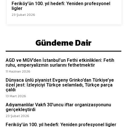
Feriköy’ün 100. yıl hedefi: Yeniden profesyonel
ligler
23 Şubat 2026
Gündeme Dair
AGD ve MGV’den İstanbul’un Fethi etkinlikleri: Fetih
ruhu, emperyalizmin surlarını fethetmektir
11 Haziran 2026
Dünyaca ünlü piyanist Evgeny Grinko’dan Türkiye’ye
özel jest: İzleyiciyi Türkçe selamladı, Türkçe parça
çaldı
13 Mart 2026
Adıyamanlılar Vakfı 30’uncu iftar organizasyonunu
gerçekleştirdi
23 Şubat 2026
Feriköy’ün 100. yıl hedefi: Yeniden profesyonel ligler