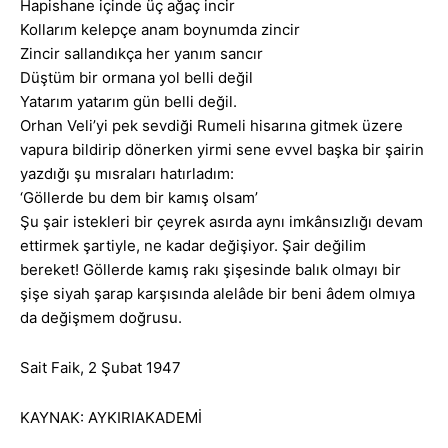
Hapishane içinde üç ağaç incir
Kollarım kelepçe anam boynumda zincir
Zincir sallandıkça her yanım sancır
Düştüm bir ormana yol belli değil
Yatarım yatarım gün belli değil.
Orhan Veli’yi pek sevdiği Rumeli hisarına gitmek üzere
vapura bildirip dönerken yirmi sene evvel başka bir şairin
yazdığı şu mısraları hatırladım:
‘Göllerde bu dem bir kamış olsam’
Şu şair istekleri bir çeyrek asırda aynı imkânsızlığı devam
ettirmek şartiyle, ne kadar değişiyor. Şair değilim
bereket! Göllerde kamış rakı şişesinde balık olmayı bir
şişe siyah şarap karşısında alelâde bir beni âdem olmıya
da değişmem doğrusu.
Sait Faik, 2 Şubat 1947
KAYNAK: AYKIRIAKADEMİ