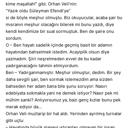
kime maşallah!” gibi. Orhan Veli’nin:
“Yazık oldu Süleyman Efendi’ye”
si de böyle meşhur olmuştu. Biz okuyucular, acaba şair bu
mısranın meşhur olacağını bilerek mi bunu yazdı, diye
kendi kendimize bir sual sormuştuk. Ben de şaire onu
sordum.
O – Ben hayatı sadelik içinde geçmiş basit bir adamın
hayatından bahsetmek istedim. Acayiplik olsun diye
yazmadım. Şiiri neşretmeden evvel de bu kadar
yadırganacağını tahmin etmiyordum.
Ben – Yadırganmamıştır. Meşhur olmuştur, dedim. Bir şey
daha sevgili şair, ben sormak istemezdim ama sizden
bahseden her adam bana bile şunu soruyor: Nasırı
edebiyata sokmakla yani ne demek istiyor? Nasır pek mi
mühim sanki? Anlıyorsunuz ya, bazı genç kızlar bunu pek
merak ediyor da…
Orhan Veli muztarip bir hal aldı. Yerinden ayrılmış turnalar
gibi uçtu:
– Hayatında büyük manevi ıstırapları olmayan bir insan