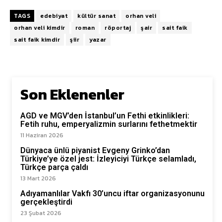
TAGS
edebiyat
kültür sanat
orhan veli
orhan veli kimdir
roman
röportaj
şair
sait faik
sait faik kimdir
şiir
yazar
Son Eklenenler
AGD ve MGV’den İstanbul’un Fethi etkinlikleri:
Fetih ruhu, emperyalizmin surlarını fethetmektir
11 Haziran 2026
Dünyaca ünlü piyanist Evgeny Grinko’dan
Türkiye’ye özel jest: İzleyiciyi Türkçe selamladı,
Türkçe parça çaldı
13 Mart 2026
Adıyamanlılar Vakfı 30’uncu iftar organizasyonunu
gerçekleştirdi
23 Şubat 2026