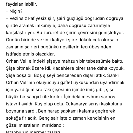
faydalanılabilir.
– Niçin?
– Vezinsiz kafiyesiz şiir, şairi güçlüğü doğrudan doğruya
şiirde aramak imkaniyle, daha doğrusu zaruretiyle
karşılaştırıyor. Bu zaruret de şiirin çevresini genişletiyor.
Günün birinde vezinli kafiyeli şiire dökülecek olursa o
zamanın şairleri bugünkü nesillerin tecrübesinden
istifade etmiş olacaklar.
Orhan Veli elindeki şişeye mahzun bir tebessümle baktı.
Şişe bitmek üzere idi. Kadehlere birer tane daha koyduk.
Şişe boşaldı. Boş şişeyi pencereden dışarı attık. Sanki
Orhan Veli’nin okuyucuyu gaflet uykusundan uyandırmak
için yazdığı mısra rakı şişesinin içinde imiş gibi, şişe
büyük bir şangırtı ile kırıldı. İçindeki mevhum sarhoş
istavrit ayıldı. Kuş olup uçtu. O, kanarya sarısı kaşkolunu
boynuna sardı. Ben harap şapkamı kafama geçirerek
sokağa fırladık. Genç şair işte o zaman kendisinin en
güzel mısralarını mırıldandı:
İstanbul’un mermer taşları