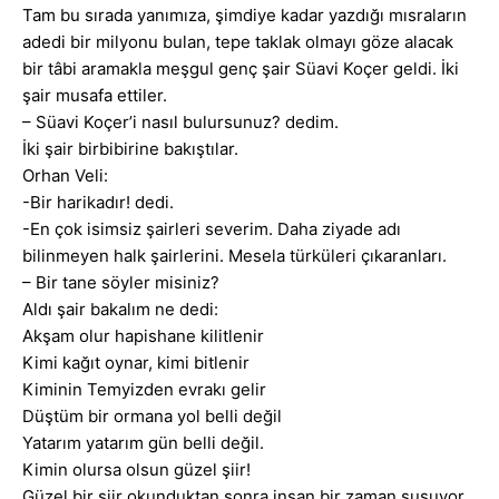
Tam bu sırada yanımıza, şimdiye kadar yazdığı mısraların
adedi bir milyonu bulan, tepe taklak olmayı göze alacak
bir tâbi aramakla meşgul genç şair Süavi Koçer geldi. İki
şair musafa ettiler.
– Süavi Koçer’i nasıl bulursunuz? dedim.
İki şair birbibirine bakıştılar.
Orhan Veli:
-Bir harikadır! dedi.
-En çok isimsiz şairleri severim. Daha ziyade adı
bilinmeyen halk şairlerini. Mesela türküleri çıkaranları.
– Bir tane söyler misiniz?
Aldı şair bakalım ne dedi:
Akşam olur hapishane kilitlenir
Kimi kağıt oynar, kimi bitlenir
Kiminin Temyizden evrakı gelir
Düştüm bir ormana yol belli değil
Yatarım yatarım gün belli değil.
Kimin olursa olsun güzel şiir!
Güzel bir şiir okunduktan sonra insan bir zaman susuyor,