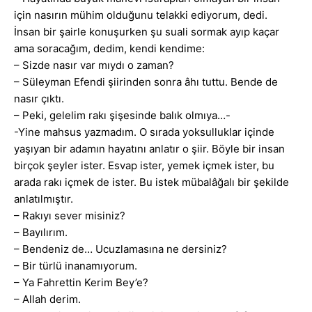
için nasırın mühim olduğunu telakki ediyorum, dedi.
İnsan bir şairle konuşurken şu suali sormak ayıp kaçar
ama soracağım, dedim, kendi kendime:
– Sizde nasır var mıydı o zaman?
– Süleyman Efendi şiirinden sonra âhı tuttu. Bende de
nasır çıktı.
– Peki, gelelim rakı şişesinde balık olmıya…-
-Yine mahsus yazmadım. O sırada yoksulluklar içinde
yaşıyan bir adamın hayatını anlatır o şiir. Böyle bir insan
birçok şeyler ister. Esvap ister, yemek içmek ister, bu
arada rakı içmek de ister. Bu istek mübalâğalı bir şekilde
anlatılmıştır.
– Rakıyı sever misiniz?
– Bayılırım.
– Bendeniz de… Ucuzlamasına ne dersiniz?
– Bir türlü inanamıyorum.
– Ya Fahrettin Kerim Bey’e?
– Allah derim.