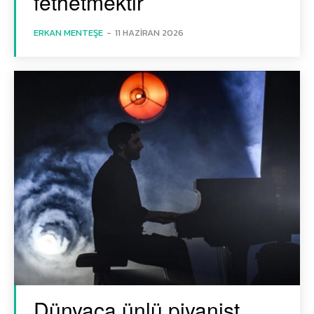
fethetmektir
ERKAN MENTEŞE
-
11 HAZIRAN 2026
Dünyaca ünlü piyanist