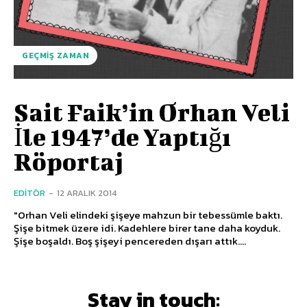
GEÇMIŞ ZAMAN
Sait Faik’in Orhan Veli
İle 1947’de Yaptığı
Röportaj
EDITÖR
-
12 ARALIK 2014
"Orhan Veli elindeki şişeye mahzun bir tebessümle baktı.
Şişe bitmek üzere idi. Kadehlere birer tane daha koyduk.
Şişe boşaldı. Boş şişeyi pencereden dışarı attık....
Stay in touch: