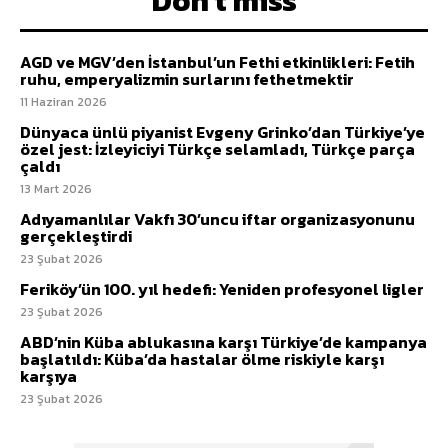
Don't miss
AGD ve MGV’den İstanbul’un Fethi etkinlikleri: Fetih
ruhu, emperyalizmin surlarını fethetmektir
11 Haziran 2026
Dünyaca ünlü piyanist Evgeny Grinko’dan Türkiye’ye
özel jest: İzleyiciyi Türkçe selamladı, Türkçe parça
çaldı
13 Mart 2026
Adıyamanlılar Vakfı 30’uncu iftar organizasyonunu
gerçekleştirdi
23 Şubat 2026
Feriköy’ün 100. yıl hedefi: Yeniden profesyonel ligler
23 Şubat 2026
ABD’nin Küba ablukasına karşı Türkiye’de kampanya
başlatıldı: Küba’da hastalar ölme riskiyle karşı
karşıya
23 Şubat 2026