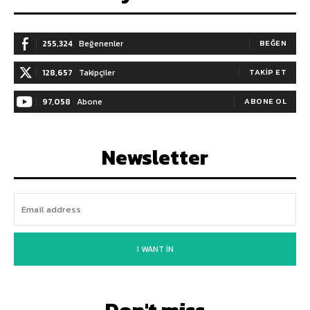
255,324
Beğenenler
BEĞEN
128,657
Takipçiler
TAKIP ET
97,058
Abone
ABONE OL
Newsletter
I WANT IN