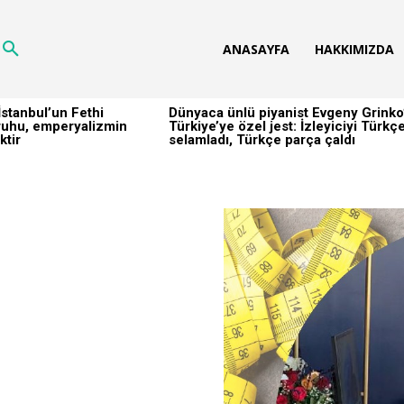
ANASAYFA
HAKKIMIZDA
stanbul’un Fethi
Dünyaca ünlü piyanist Evgeny Grinko
h ruhu, emperyalizmin
Türkiye’ye özel jest: İzleyiciyi Türkç
ktir
selamladı, Türkçe parça çaldı