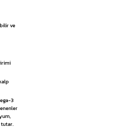
bilir ve
irimi
kalp
mega-3
lenenler
iyum,
 tutar.