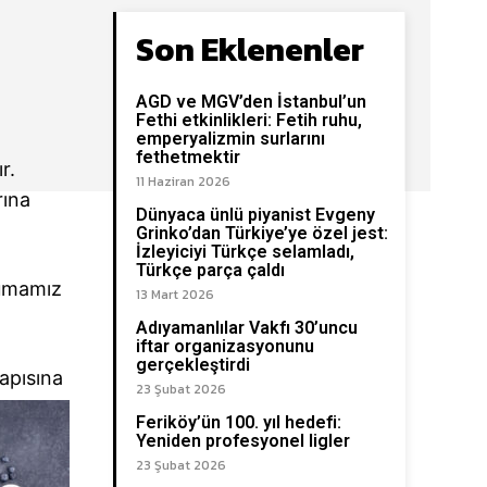
Son Eklenenler
AGD ve MGV’den İstanbul’un
Fethi etkinlikleri: Fetih ruhu,
emperyalizmin surlarını
fethetmektir
r.
11 Haziran 2026
rına
Dünyaca ünlü piyanist Evgeny
Grinko’dan Türkiye’ye özel jest:
İzleyiciyi Türkçe selamladı,
Türkçe parça çaldı
rumamız
13 Mart 2026
Adıyamanlılar Vakfı 30’uncu
iftar organizasyonunu
gerçekleştirdi
yapısına
23 Şubat 2026
Feriköy’ün 100. yıl hedefi:
Yeniden profesyonel ligler
23 Şubat 2026