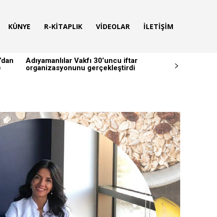
KÜNYE
R-KITAPLIK
VIDEOLAR
İLETIŞIM
’dan
Adıyamanlılar Vakfı 30’uncu iftar
e
organizasyonunu gerçekleştirdi