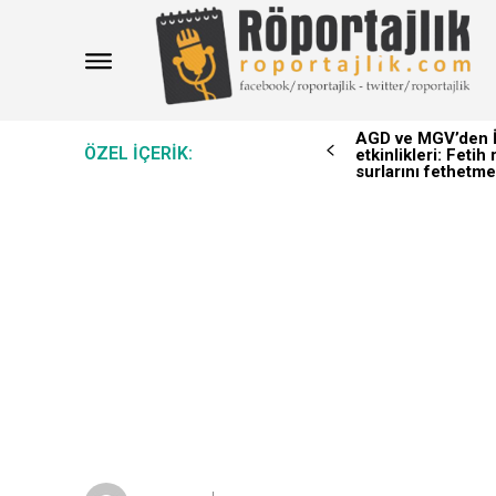
AGD ve MGV’den İ
ÖZEL IÇERIK:
etkinlikleri: Feti
surlarını fethetme