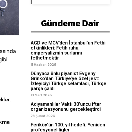
Gündeme Dair
AGD ve MGV’den İstanbul’un Fethi
etkinlikleri: Fetih ruhu,
rasında
emperyalizmin surlarını
fethetmektir
gibi
11 Haziran 2026
Dünyaca ünlü piyanist Evgeny
Grinko’dan Türkiye’ye özel jest:
İzleyiciyi Türkçe selamladı, Türkçe
parça çaldı
13 Mart 2026
kler.
Adıyamanlılar Vakfı 30’uncu iftar
organizasyonunu gerçekleştirdi
23 Şubat 2026
çıkma
Feriköy’ün 100. yıl hedefi: Yeniden
profesyonel ligler