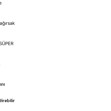
e
bağırsak
 “SÜPER
n
ını
irebilir