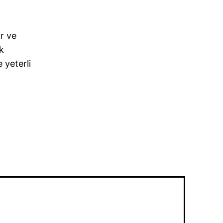
ir ve
k
 yeterli