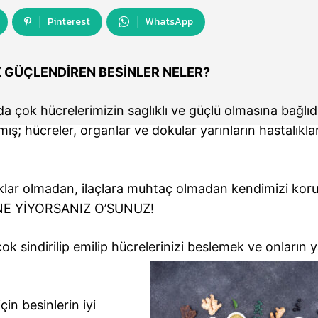
Pinterest
WhatsApp
K GÜÇLENDİREN BESİNLER NELER?
çok hücrelerimizin saglıklı ve güçlü olmasına bağlıdı
ış; hücreler, organlar ve dokular yarınların hastalıkla
lıklar olmadan, ilaçlara muhtaç olmadan kendimizi ko
n NE YİYORSANIZ O’SUNUZ!
k sindirilip emilip hücrelerinizi beslemek ve onların 
çin besinlerin iyi