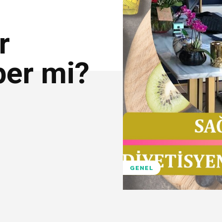
r
per mi?
GENEL