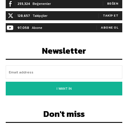
255,324
Beğenenler
BEĞEN
128,657
Takipçiler
TAKIP ET
97,058
Abone
ABONE OL
Newsletter
I WANT IN
Don't miss