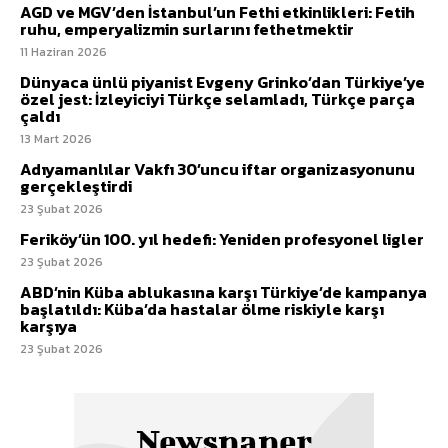
AGD ve MGV’den İstanbul’un Fethi etkinlikleri: Fetih
ruhu, emperyalizmin surlarını fethetmektir
11 Haziran 2026
Dünyaca ünlü piyanist Evgeny Grinko’dan Türkiye’ye
özel jest: İzleyiciyi Türkçe selamladı, Türkçe parça
çaldı
13 Mart 2026
Adıyamanlılar Vakfı 30’uncu iftar organizasyonunu
gerçekleştirdi
23 Şubat 2026
Feriköy’ün 100. yıl hedefi: Yeniden profesyonel ligler
23 Şubat 2026
ABD’nin Küba ablukasına karşı Türkiye’de kampanya
başlatıldı: Küba’da hastalar ölme riskiyle karşı
karşıya
23 Şubat 2026