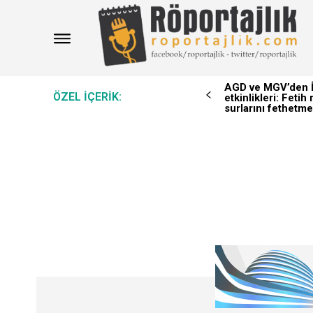
AGD ve MGV’den İ
ÖZEL IÇERIK:
etkinlikleri: Feti
surlarını fethetme