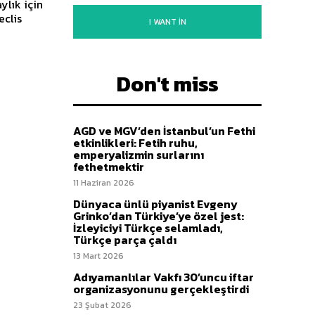
ylık için
eclis
I WANT IN
Don't miss
AGD ve MGV’den İstanbul’un Fethi
etkinlikleri: Fetih ruhu,
emperyalizmin surlarını
fethetmektir
11 Haziran 2026
Dünyaca ünlü piyanist Evgeny
Grinko’dan Türkiye’ye özel jest:
İzleyiciyi Türkçe selamladı,
Türkçe parça çaldı
13 Mart 2026
Adıyamanlılar Vakfı 30’uncu iftar
organizasyonunu gerçekleştirdi
23 Şubat 2026