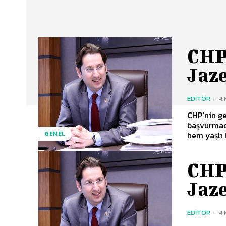
CHP
Jaz
EDITÖR
-
4
CHP'nin ge
başvurmadı
hem yaşlı 
GENEL
CHP
Jaz
EDITÖR
-
4