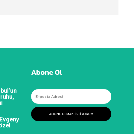
Abone Ol
bul’un
 ruhu,
ı
ABONE OLMAK ISTIYORUM
 Evgeny
özel