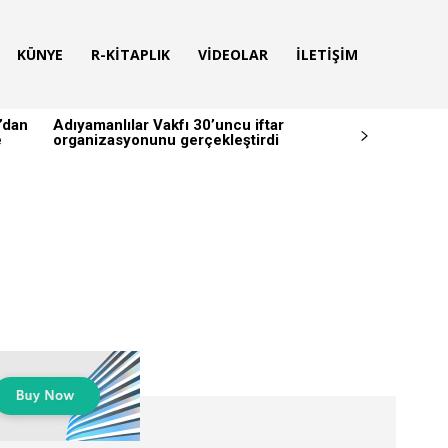
KÜNYE
R-KITAPLIK
VIDEOLAR
İLETIŞIM
’dan
Adıyamanlılar Vakfı 30’uncu iftar
e
organizasyonunu gerçekleştirdi