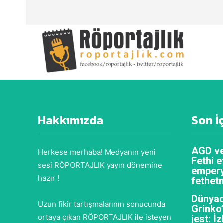
Hakkımızda
Son İ
AGD ve
Herkese merhaba! Medyanın yeni
Fethi e
sesi RÖPORTAJLIK yayın dönemine
empery
hazır !
fethet
Dünyac
Uzun fikir tartışmalarının sonucunda
Grinko
ortaya çıkan RÖPORTAJLIK ile isteyen
jest: İ