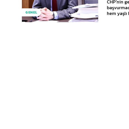
CHP'nin ge
başvurmadı
hem yaşlı 
GENEL