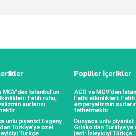
çerikler
Popüler İçerikler
 MGV’den İstanbul’un
AGD ve MGV’den İstan
tkinlikleri: Fetih ruhu,
Fethi etkinlikleri: Fetih
alizmin surlarını
emperyalizmin surların
mektir
fethetmektir
a ünlü piyanist Evgeny
Dünyaca ünlü piyanist
’dan Türkiye’ye özel
Grinko’dan Türkiye’ye 
zleyiciyi Türkçe
jest: İzleyiciyi Türkçe