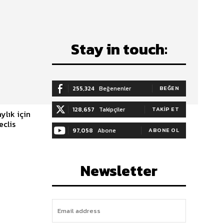
Stay in touch:
255,324
Beğenenler
BEĞEN
128,657
Takipçiler
TAKIP ET
ylık için
eclis
97,058
Abone
ABONE OL
Newsletter