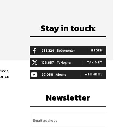
Stay in touch:
255,324
Beğenenler
BEĞEN
128,657
Takipçiler
TAKIP ET
azar,
97,058
Abone
ABONE OL
 önce
Newsletter