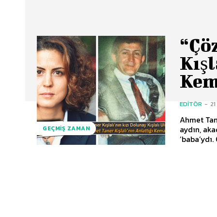
“Çö
Kışl
Kem
EDITÖR
-
21
Ahmet Tane
aydın, aka
GEÇMIŞ ZAMAN
‘baba’ydı.