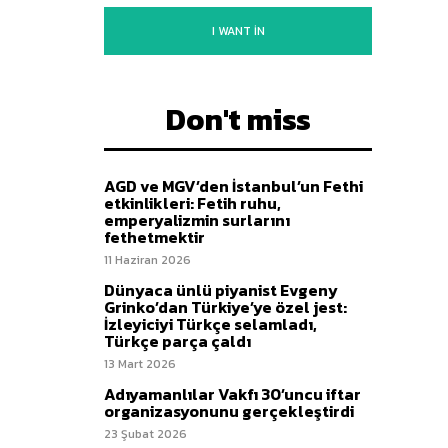
I WANT IN
Don't miss
AGD ve MGV’den İstanbul’un Fethi
etkinlikleri: Fetih ruhu,
emperyalizmin surlarını
fethetmektir
11 Haziran 2026
Dünyaca ünlü piyanist Evgeny
Grinko’dan Türkiye’ye özel jest:
İzleyiciyi Türkçe selamladı,
Türkçe parça çaldı
13 Mart 2026
Adıyamanlılar Vakfı 30’uncu iftar
organizasyonunu gerçekleştirdi
23 Şubat 2026