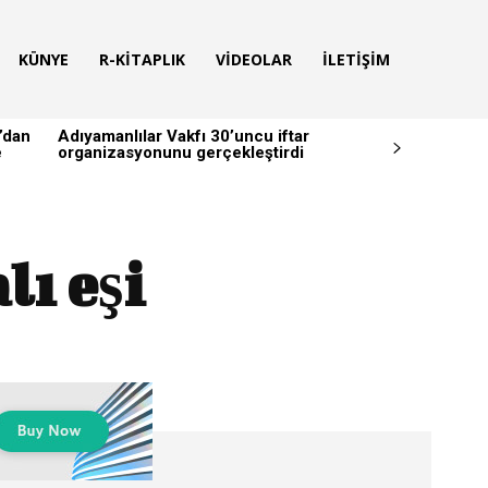
KÜNYE
R-KITAPLIK
VIDEOLAR
İLETIŞIM
’dan
Adıyamanlılar Vakfı 30’uncu iftar
e
organizasyonunu gerçekleştirdi
lı eşi