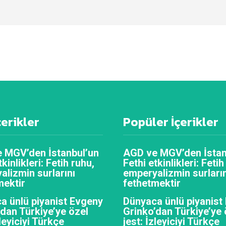
çerikler
Popüler İçerikler
 MGV’den İstanbul’un
AGD ve MGV’den İstan
tkinlikleri: Fetih ruhu,
Fethi etkinlikleri: Fetih
alizmin surlarını
emperyalizmin surların
mektir
fethetmektir
a ünlü piyanist Evgeny
Dünyaca ünlü piyanist
’dan Türkiye’ye özel
Grinko’dan Türkiye’ye 
zleyiciyi Türkçe
jest: İzleyiciyi Türkçe