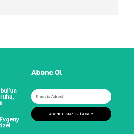
Abone Ol
bul’un
 ruhu,
ı
ABONE OLMAK ISTIYORUM
 Evgeny
özel