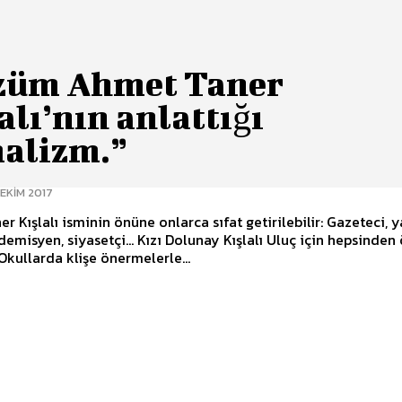
züm Ahmet Taner
alı’nın anlattığı
alizm.”
 EKIM 2017
r Kışlalı isminin önüne onlarca sıfat getirilebilir: Gazeteci, y
demisyen, siyasetçi... Kızı Dolunay Kışlalı Uluç için hepsinden
 Okullarda klişe önermelerle...