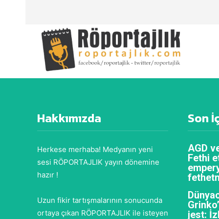
Hakkımızda
Son İ
AGD ve
Herkese merhaba! Medyanın yeni
Fethi e
sesi RÖPORTAJLIK yayın dönemine
empery
hazır !
fethet
Dünyac
Uzun fikir tartışmalarının sonucunda
Grinko
ortaya çıkan RÖPORTAJLIK ile isteyen
jest: İ