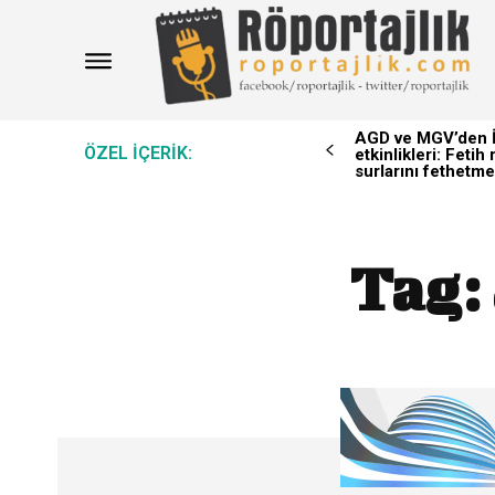
AGD ve MGV’den İ
ÖZEL IÇERIK:
etkinlikleri: Feti
surlarını fethetme
Tag: