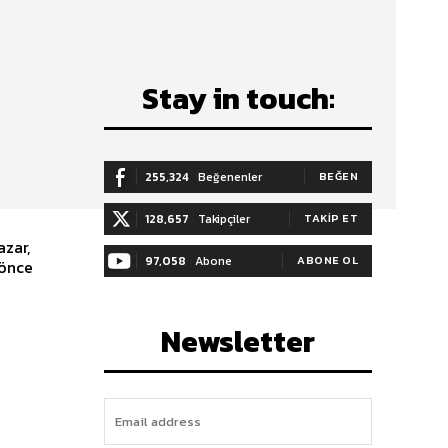
Stay in touch:
255,324
Beğenenler
BEĞEN
128,657
Takipçiler
TAKIP ET
azar,
97,058
Abone
ABONE OL
 önce
Newsletter