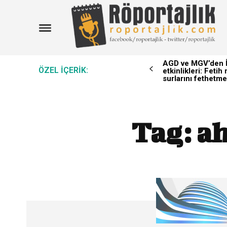
AGD ve MGV’den İ
ÖZEL IÇERIK:
etkinlikleri: Feti
surlarını fethetme
Tag:
ah