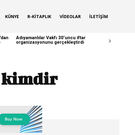
KÜNYE
R-KITAPLIK
VIDEOLAR
İLETIŞIM
’dan
Adıyamanlılar Vakfı 30’uncu iftar
e
organizasyonunu gerçekleştirdi
ı kimdir