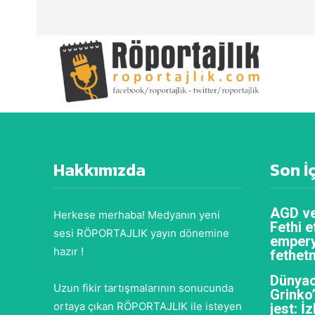
Hakkımızda
Son İ
AGD ve
Herkese merhaba! Medyanın yeni
Fethi e
sesi RÖPORTAJLIK yayın dönemine
empery
hazır !
fethet
Dünyac
Uzun fikir tartışmalarının sonucunda
Grinko
ortaya çıkan RÖPORTAJLIK ile isteyen
jest: İ