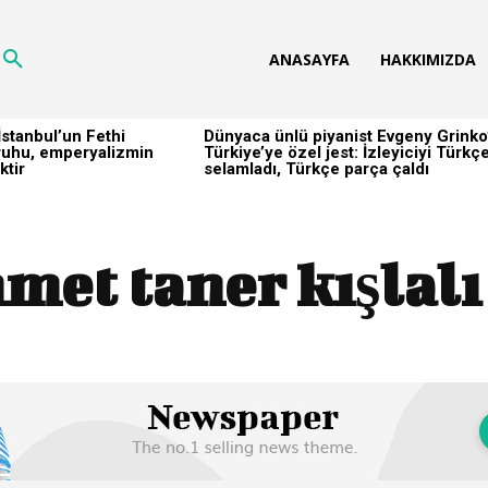
ANASAYFA
HAKKIMIZDA
stanbul’un Fethi
Dünyaca ünlü piyanist Evgeny Grinko
h ruhu, emperyalizmin
Türkiye’ye özel jest: İzleyiciyi Türkç
ktir
selamladı, Türkçe parça çaldı
met taner kışlal