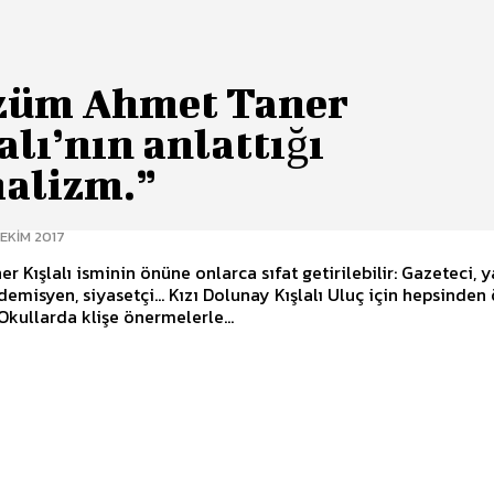
züm Ahmet Taner
alı’nın anlattığı
alizm.”
 EKIM 2017
r Kışlalı isminin önüne onlarca sıfat getirilebilir: Gazeteci, y
demisyen, siyasetçi... Kızı Dolunay Kışlalı Uluç için hepsinden
 Okullarda klişe önermelerle...