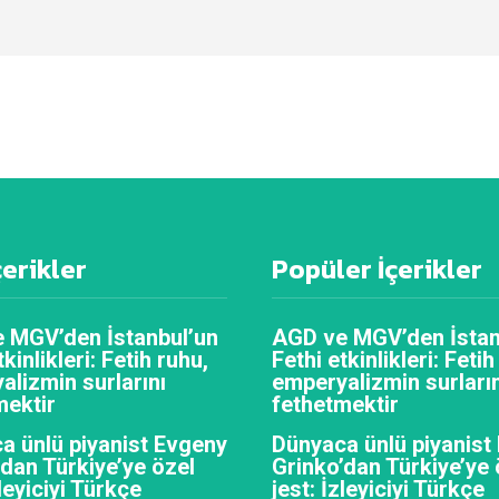
çerikler
Popüler İçerikler
 MGV’den İstanbul’un
AGD ve MGV’den İstan
tkinlikleri: Fetih ruhu,
Fethi etkinlikleri: Fetih
alizmin surlarını
emperyalizmin surların
mektir
fethetmektir
a ünlü piyanist Evgeny
Dünyaca ünlü piyanist
’dan Türkiye’ye özel
Grinko’dan Türkiye’ye 
zleyiciyi Türkçe
jest: İzleyiciyi Türkçe