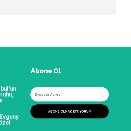
Abone Ol
bul’un
 ruhu,
ı
ABONE OLMAK ISTIYORUM
 Evgeny
özel