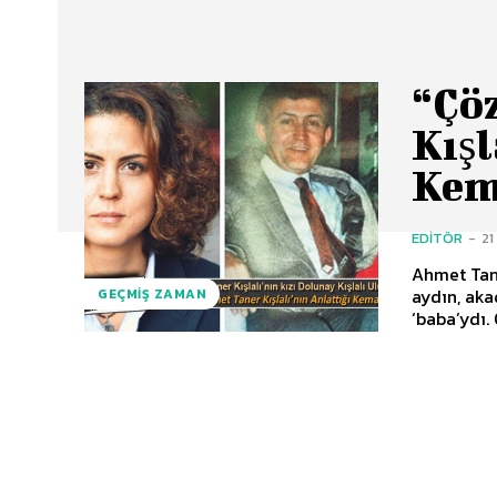
“Çö
Kışl
Kem
EDITÖR
-
21
Ahmet Tane
aydın, aka
GEÇMIŞ ZAMAN
‘baba’ydı.