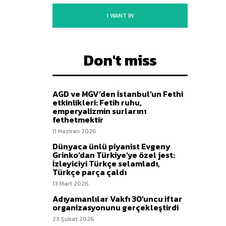
I WANT IN
Don't miss
AGD ve MGV’den İstanbul’un Fethi
etkinlikleri: Fetih ruhu,
emperyalizmin surlarını
fethetmektir
11 Haziran 2026
Dünyaca ünlü piyanist Evgeny
Grinko’dan Türkiye’ye özel jest:
İzleyiciyi Türkçe selamladı,
Türkçe parça çaldı
13 Mart 2026
Adıyamanlılar Vakfı 30’uncu iftar
organizasyonunu gerçekleştirdi
23 Şubat 2026