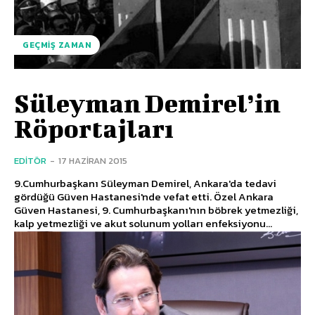
GEÇMIŞ ZAMAN
Süleyman Demirel’in
Röportajları
EDITÖR
-
17 HAZIRAN 2015
9.Cumhurbaşkanı Süleyman Demirel, Ankara'da tedavi
gördüğü Güven Hastanesi'nde vefat etti. Özel Ankara
Güven Hastanesi, 9. Cumhurbaşkanı'nın böbrek yetmezliği,
kalp yetmezliği ve akut solunum yolları enfeksiyonu...