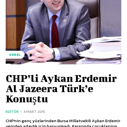
GENEL
CHP’li Aykan Erdemir
Al Jazeera Türk’e
Konuştu
EDITÖR
-
4 MART 2015
CHP'nin genç yüzlerinden Bursa Milletvekili Aykan Erdemir
yeniden adaylık için başvurmadı. Kararında çocuklarının