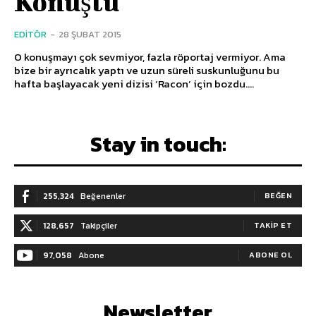
Konuştu
EDITÖR
-
28 ŞUBAT 2015
O konuşmayı çok sevmiyor, fazla röportaj vermiyor. Ama
bize bir ayrıcalık yaptı ve uzun süreli suskunluğunu bu
hafta başlayacak yeni dizisi ‘Racon’ için bozdu....
Stay in touch:
255,324
Beğenenler
BEĞEN
128,657
Takipçiler
TAKIP ET
97,058
Abone
ABONE OL
Newsletter