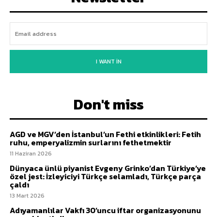
I WANT IN
Don't miss
AGD ve MGV’den İstanbul’un Fethi etkinlikleri: Fetih
ruhu, emperyalizmin surlarını fethetmektir
11 Haziran 2026
Dünyaca ünlü piyanist Evgeny Grinko’dan Türkiye’ye
özel jest: İzleyiciyi Türkçe selamladı, Türkçe parça
çaldı
13 Mart 2026
Adıyamanlılar Vakfı 30’uncu iftar organizasyonunu