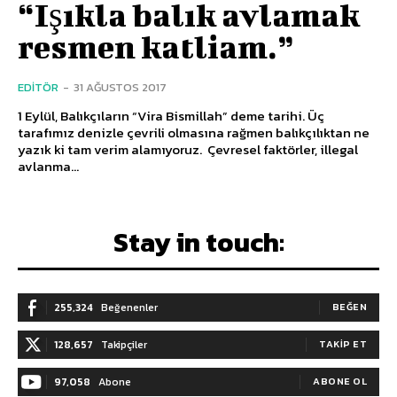
“Işıkla balık avlamak
resmen katliam.”
EDITÖR
-
31 AĞUSTOS 2017
1 Eylül, Balıkçıların “Vira Bismillah” deme tarihi. Üç
tarafımız denizle çevrili olmasına rağmen balıkçılıktan ne
yazık ki tam verim alamıyoruz. Çevresel faktörler, illegal
avlanma...
Stay in touch:
255,324
Beğenenler
BEĞEN
128,657
Takipçiler
TAKIP ET
97,058
Abone
ABONE OL