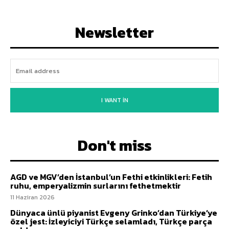
Newsletter
I WANT IN
Don't miss
AGD ve MGV’den İstanbul’un Fethi etkinlikleri: Fetih
ruhu, emperyalizmin surlarını fethetmektir
11 Haziran 2026
Dünyaca ünlü piyanist Evgeny Grinko’dan Türkiye’ye
özel jest: İzleyiciyi Türkçe selamladı, Türkçe parça