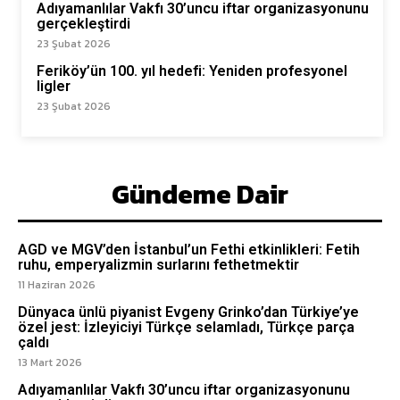
Adıyamanlılar Vakfı 30’uncu iftar organizasyonunu
gerçekleştirdi
23 Şubat 2026
Feriköy’ün 100. yıl hedefi: Yeniden profesyonel
ligler
23 Şubat 2026
Gündeme Dair
AGD ve MGV’den İstanbul’un Fethi etkinlikleri: Fetih
ruhu, emperyalizmin surlarını fethetmektir
11 Haziran 2026
Dünyaca ünlü piyanist Evgeny Grinko’dan Türkiye’ye
özel jest: İzleyiciyi Türkçe selamladı, Türkçe parça
çaldı
13 Mart 2026
Adıyamanlılar Vakfı 30’uncu iftar organizasyonunu