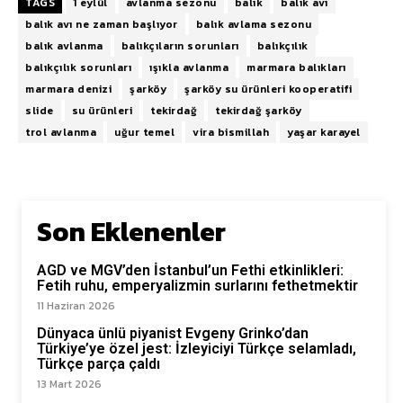
TAGS
1 eylül
avlanma sezonu
balık
balık avı
balık avı ne zaman başlıyor
balık avlama sezonu
balık avlanma
balıkçıların sorunları
balıkçılık
balıkçılık sorunları
ışıkla avlanma
marmara balıkları
marmara denizi
şarköy
şarköy su ürünleri kooperatifi
slide
su ürünleri
tekirdağ
tekirdağ şarköy
trol avlanma
uğur temel
vira bismillah
yaşar karayel
Son Eklenenler
AGD ve MGV’den İstanbul’un Fethi etkinlikleri:
Fetih ruhu, emperyalizmin surlarını fethetmektir
11 Haziran 2026
Dünyaca ünlü piyanist Evgeny Grinko’dan
Türkiye’ye özel jest: İzleyiciyi Türkçe selamladı,
Türkçe parça çaldı
13 Mart 2026