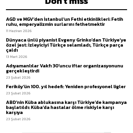
Don't miss
AGD ve MGV’den İstanbul’un Fethi etkinlikleri: Fetih
ruhu, emperyalizmin surlarını fethetmektir
11 Haziran 2026
Dünyaca ünlü piyanist Evgeny Grinko’dan Türkiye’ye
özel jest: İzleyiciyi Türkçe selamladı, Türkçe parça
çaldı
13 Mart 2026
Adıyamanlılar Vakfı 30’uncu iftar organizasyonunu
gerçekleştirdi
23 Şubat 2026
Feriköy’ün 100. yıl hedefi: Yeniden profesyonel ligler
23 Şubat 2026
ABD’nin Küba ablukasına karşı Türkiye’de kampanya
başlatıldı: Küba’da hastalar ölme riskiyle karşı
karşıya
23 Şubat 2026