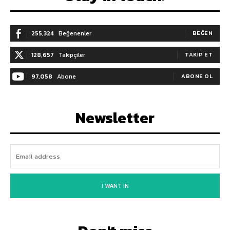
255,324
Beğenenler
BEĞEN
128,657
Takipçiler
TAKIP ET
97,058
Abone
ABONE OL
Newsletter
I WANT IN