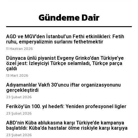
Gündeme Dair
AGD ve MGV’den İstanbul’un Fethi etkinlikleri: Fetih
ruhu, emperyalizmin surlarını fethetmektir
11 Haziran 2026
Dünyaca ünlü piyanist Evgeny Grinko’dan Türkiye’ye
özel jest: İzleyiciyi Türkçe selamladı, Türkçe parça
çaldı
13 Mart 2026
Adıyamanlılar Vakfı 30’uncu iftar organizasyonunu
gerçekleştirdi
23 Şubat 2026
Feriköy’ün 100. yıl hedefi: Yeniden profesyonel ligler
23 Şubat 2026
ABD’nin Küba ablukasına karşı Türkiye’de kampanya
başlatıldı: Küba’da hastalar ölme riskiyle karşı karşıya
23 Şubat 2026