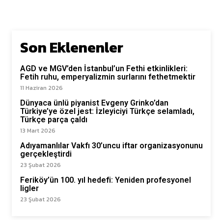
Son Eklenenler
AGD ve MGV’den İstanbul’un Fethi etkinlikleri:
Fetih ruhu, emperyalizmin surlarını fethetmektir
11 Haziran 2026
Dünyaca ünlü piyanist Evgeny Grinko’dan
Türkiye’ye özel jest: İzleyiciyi Türkçe selamladı,
Türkçe parça çaldı
13 Mart 2026
Adıyamanlılar Vakfı 30’uncu iftar organizasyonunu
gerçekleştirdi
23 Şubat 2026
Feriköy’ün 100. yıl hedefi: Yeniden profesyonel
ligler
23 Şubat 2026