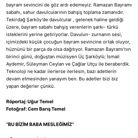
bayram sevincini de göz ardı edemeyiz. Ramazan Bayramı
sabahı, sahur davulcularının bahşiş toplama zamanıdır.
Tekirdağ Şarköy’de davulcular , gelenek haline geldiği
üzere, bayram sabahı bahşiş verenlerin şarkı- türkü
isteklerini yerine getiriyorlar. Davulun- zurnanın sesi,
içimizdeki küçük çocuğun bayram sevincine ortak oluyor,
hüznünü bir parça da olsa dağıtıyor. Ramazan Bayramı’nın
birinci günü, doğuştan müzisyen Üç Şarköylü; İsmail
Aydemir, Süleyman Ceylan ve Çağlar Utçu ile beraberdik.
Teknoloji ne kadar ilerlerse ilerlesin, bazı adetlerin
devam etmesinden yanayım ben. Bu adetler bizi biz
yapan değerler çünkü.
Röportaj: Uğur Temel
Fotoğraf: Cem Barış Temel
“BU BİZİM BABA MESLEĞİMİZ”