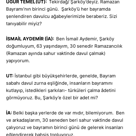
UĞUR TEMEL(UT):
Tekirdağ/ Şarköy’deyiz. Ramazan
Bayramı’nın birinci günü. Şarköy’ü her bayramda
şenlendiren davulcu ağabeylerimizle beraberiz. Sizi
tanıyabilir miyiz?
İSMAİL AYDEMİR (İA):
Ben İsmail Aydemir, Şarköy
doğumluyum, 63 yaşındayım, 30 senedir Ramazancılık
(Ramazan ayında sahur vaktinde davul çalmak)
yapıyorum.
UT:
İstanbul gibi büyükşehirlerde, genelde, Bayram
sabahı davul zurna eşliğinde, insanların bayramını
kutlayıp, istedikleri şarkıları- türküleri çalma âdetini
görmüyoruz. Bu, Şarköy’e özel bir adet mi?
İA:
Belki başka yerlerde de var mıdır, bilemiyorum. Ben
ve arkadaşlarım, 30 seneden beri sahur vaktinde davul
çalıyoruz ve bayramın birinci günü de gelerek insanları
eğlendirerek bahşiş topluyoruz.