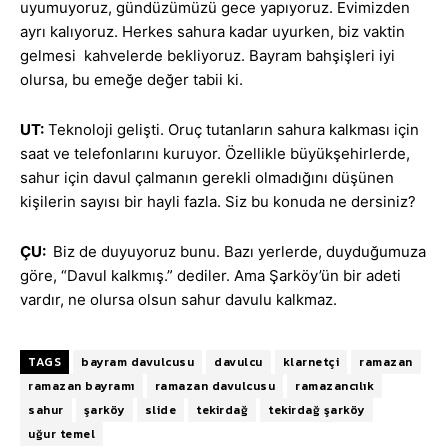
uyumuyoruz, gündüzümüzü gece yapıyoruz. Evimizden
ayrı kalıyoruz. Herkes sahura kadar uyurken, biz vaktin
gelmesi kahvelerde bekliyoruz. Bayram bahşişleri iyi
olursa, bu emeğe değer tabii ki.
UT:
Teknoloji gelişti. Oruç tutanların sahura kalkması için
saat ve telefonlarını kuruyor. Özellikle büyükşehirlerde,
sahur için davul çalmanın gerekli olmadığını düşünen
kişilerin sayısı bir hayli fazla. Siz bu konuda ne dersiniz?
ÇU:
Biz de duyuyoruz bunu. Bazı yerlerde, duyduğumuza
göre, “Davul kalkmış.” dediler. Ama Şarköy’ün bir adeti
vardır, ne olursa olsun sahur davulu kalkmaz.
TAGS
bayram davulcusu
davulcu
klarnetçi
ramazan
ramazan bayramı
ramazan davulcusu
ramazancılık
sahur
şarköy
slide
tekirdağ
tekirdağ şarköy
uğur temel