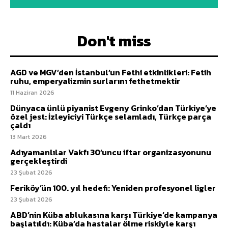
Don't miss
AGD ve MGV’den İstanbul’un Fethi etkinlikleri: Fetih
ruhu, emperyalizmin surlarını fethetmektir
11 Haziran 2026
Dünyaca ünlü piyanist Evgeny Grinko’dan Türkiye’ye
özel jest: İzleyiciyi Türkçe selamladı, Türkçe parça
çaldı
13 Mart 2026
Adıyamanlılar Vakfı 30’uncu iftar organizasyonunu
gerçekleştirdi
23 Şubat 2026
Feriköy’ün 100. yıl hedefi: Yeniden profesyonel ligler
23 Şubat 2026
ABD’nin Küba ablukasına karşı Türkiye’de kampanya
başlatıldı: Küba’da hastalar ölme riskiyle karşı