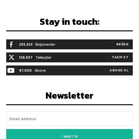
Stay in touch:
255,324
Beğenenler
BEĞEN
128,657
Takipçiler
TAKIP ET
97,058
Abone
ABONE OL
Newsletter
I WANT IN