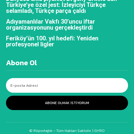
Türkiye’ye özel jest: İzleyiciyi Türkçe
selamladı, Türkçe parça çaldı
Adıyamanlılar Vakfı 30’uncu iftar
organizasyonunu gerçekleştirdi
Feriköy’ün 100. yıl hedefi: Yeniden
profesyonel ligler
Abone Ol
ABONE OLMAK ISTIYORUM
© Röportajlık - Tüm Hakları Saklıdır. |
GYRO